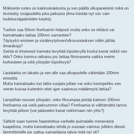
Mökkerön runko on kakkoskakkosta ja sen päällä ulkopanelointi mikä on
tiivistetty sisäpuolelta joka paikasta (ilma kiertää nyt siis vain
tuuletusräppänöiden kautta).
Tuohon saa 50mm finnfoamin helposti mutta onko se riittävä vai
kannattaako laittaa 100mm samantien?
Täytyykö eristeen ja sisälevytyksen/ulkovuorauksen väliin jättää
ilmarakoja?
Seiniä ei ilmeisesti kannata levyttää kipsilevyllä koska kanat nokkii sen
rikki? Onko toimiva ratkaisu jos laittaa filmivaneria vaikka metrin
korkeuteen ja siitä ylöspäin kipsilevyä?
Lautalattia on lakattu ja sen alle saa ulkopuolelle vähintään 100mm
eristettä.
Mutta kannattaako tuo lattia suojata jollain vai onko kestopehku sen
verran kuivaa kuitenkin ettei ajan saatossa mädännytä lattiaa?
Lämpöhän nousee ylöspäin, onko fiksumpaa pistää kattoon 100mm
finnfoamia vai vielä paksummin villaa? Finnfoamia ei välttämättä tarvisi
levyttää piiloon (vai pääseekö kanat nokkimaan niin ylös?)
Sähköt saan tuonne haaroitettua vanhalle puimalalle menevästä
kaapelista, mutta kannattaako tehdä jo suoraan valmius jollekin diesel-
lämmittimelle jos sattuu samanlaisia talvia mitä nyt oli?