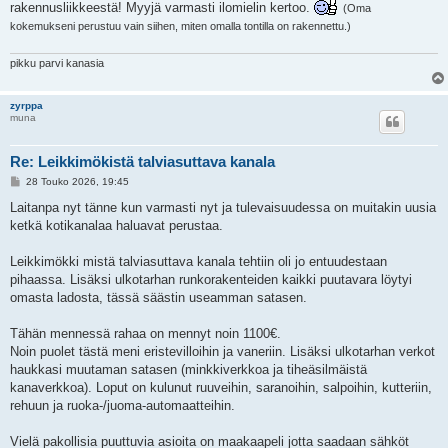
rakennusliikkeestä! Myyjä varmasti ilomielin kertoo.
(Oma
kokemukseni perustuu vain siihen, miten omalla tontilla on rakennettu.)
pikku parvi kanasia
zyrppa
muna
Re: Leikkimökistä talviasuttava kanala
V
28 Touko 2026, 19:45
i
e
Laitanpa nyt tänne kun varmasti nyt ja tulevaisuudessa on muitakin uusia
s
ketkä kotikanalaa haluavat perustaa.
t
i
Leikkimökki mistä talviasuttava kanala tehtiin oli jo entuudestaan
pihaassa. Lisäksi ulkotarhan runkorakenteiden kaikki puutavara löytyi
omasta ladosta, tässä säästin useamman satasen.
Tähän mennessä rahaa on mennyt noin 1100€.
Noin puolet tästä meni eristevilloihin ja vaneriin. Lisäksi ulkotarhan verkot
haukkasi muutaman satasen (minkkiverkkoa ja tiheäsilmäistä
kanaverkkoa). Loput on kulunut ruuveihin, saranoihin, salpoihin, kutteriin,
rehuun ja ruoka-/juoma-automaatteihin.
Vielä pakollisia puuttuvia asioita on maakaapeli jotta saadaan sähköt