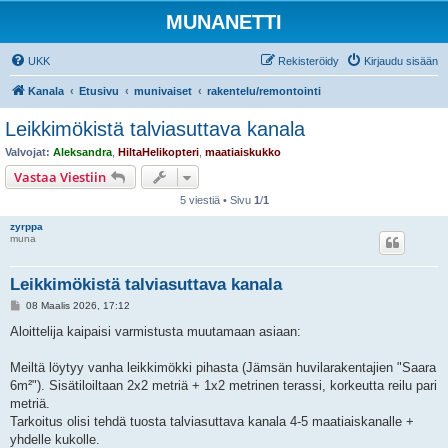
MUNANETTI
UKK
Rekisteröidy
Kirjaudu sisään
Kanala
Etusivu
munivaiset
rakentelu/remontointi
Leikkimökistä talviasuttava kanala
Valvojat:
Aleksandra
,
HiltaHelikopteri
,
maatiaiskukko
Vastaa Viestiin
5 viestiä • Sivu
1
/
1
zyrppa
muna
Leikkimökistä talviasuttava kanala
V
08 Maalis 2026, 17:12
i
e
Aloittelija kaipaisi varmistusta muutamaan asiaan:
s
t
i
Meiltä löytyy vanha leikkimökki pihasta (Jämsän huvilarakentajien "Saara
6m²"). Sisätiloiltaan 2x2 metriä + 1x2 metrinen terassi, korkeutta reilu pari
metriä.
Tarkoitus olisi tehdä tuosta talviasuttava kanala 4-5 maatiaiskanalle +
yhdelle kukolle.