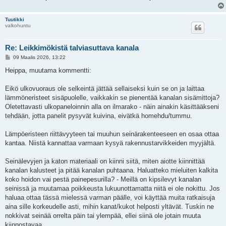
Tuutikki
valkohuntu
Re: Leikkimökistä talviasuttava kanala
V
09 Maalis 2026, 13:22
i
e
Heippa, muutama kommentti:
s
t
i
Eikö ulkovuoraus ole selkeintä jättää sellaiseksi kuin se on ja laittaa
lämmöneristeet sisäpuolelle, vaikkakin se pienentää kanalan sisämittoja?
Oletettavasti ulkopaneloinnin alla on ilmarako - näin ainakin käsittääkseni
tehdään, jotta panelit pysyvät kuivina, eivätkä homehdu/tummu.
Lämpöeristeen riittävyyteen tai muuhun seinärakenteeseen en osaa ottaa
kantaa. Niistä kannattaa varmaan kysyä rakennustarvikkeiden myyjältä.
Seinälevyjen ja katon materiaali on kiinni siitä, miten aiotte kiinnittää
kanalan kalusteet ja pitää kanalan puhtaana. Haluatteko mieluiten kalkita
koko hoidon vai pestä painepesurilla? - Meillä on kipsilevyt kanalan
seinissä ja muutamaa poikkeusta lukuunottamatta niitä ei ole nokittu. Jos
haluaa ottaa tässä mielessä varman päälle, voi käyttää muita ratkaisuja
aina sille korkeudelle asti, mihin kanat/kukot helposti yltävät. Tuskin ne
nokkivat seinää orrelta päin tai ylempää, ellei siinä ole jotain muuta
kiinnostavaa.