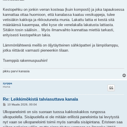
Kestopehku on jonkin verran kosteaa (kuin komposti) ja joka tapauksessa
kannattaa ottaa huomioon, että kanalassa kaatuu vesikuppeja, tulee
vetisiäkin kakkoja ja rikkoutuneita munia. Lakattu lattia ei kestä sitä
määräänsä kauempaa, ellei kyse ole venelakalla lakatusta lattiasta.
Sitäkin tosin säälisin... Myös ilmanvaihto kannattaa miettiä tarkasti,
erityisesti kestopehkun takia.
Lämmönlähteenä meillä on öljytäytteinen sähköpatteri ja lämpölamppu,
jotka riittävät varmasti pieneenkin tilaan.
Tsemppiä rakennuspuuhiin!
pikku parvi kanasia
zyrppa
muna
Re: Leikkimökistä talviasuttava kanala
V
10 Maalis 2026, 00:04
i
e
Ulkopanelointi on siis suoraan tuossa kakkoskakkos rungossa
s
ulkopuolella. Sisäpuolella ei ole mitään erillistä panelointia tai levytystä
t
i
nyt vaan se ulkopanelointi toimii myös samalla sisäpintana. Eristeen saa