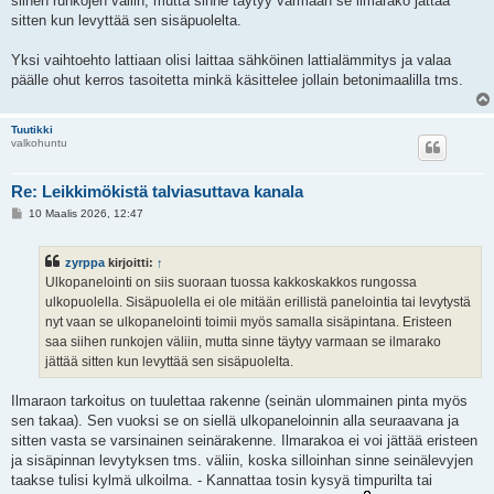
siihen runkojen väliin, mutta sinne täytyy varmaan se ilmarako jättää
sitten kun levyttää sen sisäpuolelta.
Yksi vaihtoehto lattiaan olisi laittaa sähköinen lattialämmitys ja valaa
päälle ohut kerros tasoitetta minkä käsittelee jollain betonimaalilla tms.
Tuutikki
valkohuntu
Re: Leikkimökistä talviasuttava kanala
V
10 Maalis 2026, 12:47
i
e
s
zyrppa
kirjoitti:
↑
t
i
Ulkopanelointi on siis suoraan tuossa kakkoskakkos rungossa
ulkopuolella. Sisäpuolella ei ole mitään erillistä panelointia tai levytystä
nyt vaan se ulkopanelointi toimii myös samalla sisäpintana. Eristeen
saa siihen runkojen väliin, mutta sinne täytyy varmaan se ilmarako
jättää sitten kun levyttää sen sisäpuolelta.
Ilmaraon tarkoitus on tuulettaa rakenne (seinän ulommainen pinta myös
sen takaa). Sen vuoksi se on siellä ulkopaneloinnin alla seuraavana ja
sitten vasta se varsinainen seinärakenne. Ilmarakoa ei voi jättää eristeen
ja sisäpinnan levytyksen tms. väliin, koska silloinhan sinne seinälevyjen
taakse tulisi kylmä ulkoilma. - Kannattaa tosin kysyä timpurilta tai