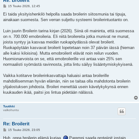
Re: Broilerit
V
15 Touko 2026, 12:45
i
e
Ei taida yksityishenkilö helpolla saada broilerin siitosmunia tai tipuja,
s
ainakaan suomesta. Sen verran suljettu systeemi broilerintuotanto on.
t
i
Luin juurin Broilerin tarina kirjan (2026). Siinä oli maininta, että suomessa
on n. 700.000 emobroileria. Eli niitä broilereita jotka munivat ne munat,
joista syntyy ja kasvaa meidän ruokapöydässä olevat broilerit.
Ruokapöytään kasvavat broilerit lopetetaan noin 37 päivän iässä (hieman
alle kaksi kiloisina). Mutta emobroilerit elävät noin reilun vuoden.
Huomionarvoista on se, että emobroilerille voi antaa vain 25% sen
normaalisti syömästä ravinnosta, jotta lintu säilyy lisääntymiskykyisenä.
Vaikka kotitarve broilerinkasvattaja haluaisi antaa broilerille
mahdollisemman hyvän elämän, niin se taitaa olla mahdotonta broilerin
ylijalostuksen johdosta. Broileri menettää usein kävelykykynsä ennen
kuukauden ikää, paitsi jos lintua pidetään nälässä.
Tuutikki
valkohuntu
Re: Broilerit
V
15 Touko 2026, 23:05
i
e
Huh, onpa broilerin elämä kurjaa.
Parempi saada proteiinit jostain