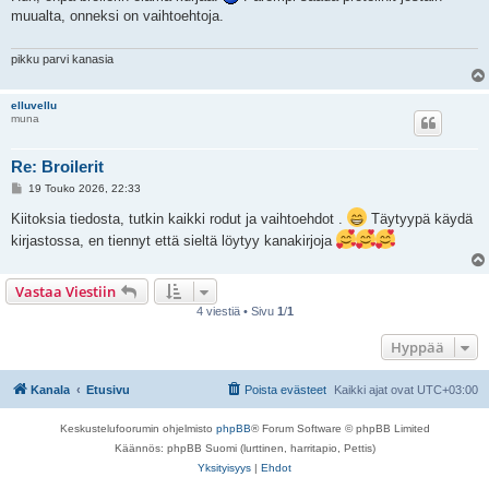
s
muualta, onneksi on vaihtoehtoja.
t
i
pikku parvi kanasia
elluvellu
muna
Re: Broilerit
V
19 Touko 2026, 22:33
i
e
Kiitoksia tiedosta, tutkin kaikki rodut ja vaihtoehdot .
Täytyypä käydä
s
kirjastossa, en tiennyt että sieltä löytyy kanakirjoja
t
i
Vastaa Viestiin
4 viestiä • Sivu
1
/
1
Hyppää
Kanala
Etusivu
Poista evästeet
Kaikki ajat ovat
UTC+03:00
Keskustelufoorumin ohjelmisto
phpBB
® Forum Software © phpBB Limited
Käännös: phpBB Suomi (lurttinen, harritapio, Pettis)
Yksityisyys
|
Ehdot