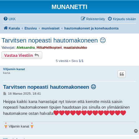
MUNANETTI
UKK
Rekisteröidy
Kirjaudu sisään
Kanala
Etusivu
munivaiset
hautomakoneet ja konehaudonta
Tarvitsen nopeasti hautomakoneen 😐
Valvojat:
Aleksandra
,
HiltaHelikopteri
,
maatiaiskukko
Vastaa Viestiin
5 viestiä • Sivu
1
/
1
Viljamin kanat
kana
Tarvitsen nopeasti hautomakoneen 😐
V
16 Marras 2025, 18:41
i
e
Heippa kaikki kana harrastajat nyt toivon että kerrotte mistä saisin
s
nopeasti hautomakoneen tipujen haudotaan jos sinulla on ylimääräinen
t
i
hautomakone ostan halvalla
Viljamin kanat