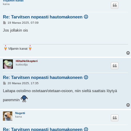
Viljamin kanat
kana
Re: Tarvitsen nopeasti hautomakoneen 😐
V
19 Marras 2025, 07:09
i
e
Jos jollakin ois
s
t
i
Viljamin kanat
HiltaHelikopteri
kukkoilija
Re: Tarvitsen nopeasti hautomakoneen 😐
V
20 Marras 2025, 17:35
i
e
Laitapa ostoilmo ostetaan/otetaan-osioon, niin sieltä saattais löytyä
s
t
paremmin
i
Nugetti
kana
Re: Tarvitsen nopeasti hautomakoneen 😐