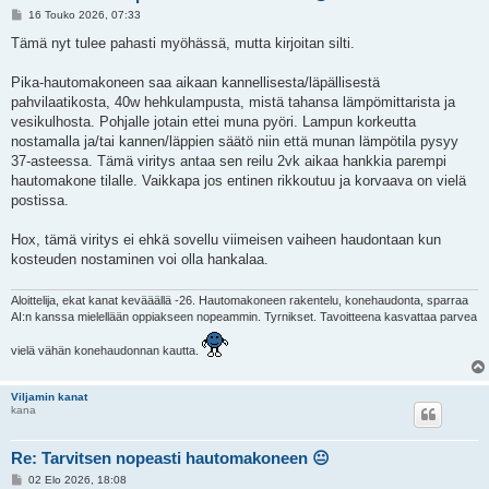
V
16 Touko 2026, 07:33
i
e
Tämä nyt tulee pahasti myöhässä, mutta kirjoitan silti.
s
t
i
Pika-hautomakoneen saa aikaan kannellisesta/läpällisestä
pahvilaatikosta, 40w hehkulampusta, mistä tahansa lämpömittarista ja
vesikulhosta. Pohjalle jotain ettei muna pyöri. Lampun korkeutta
nostamalla ja/tai kannen/läppien säätö niin että munan lämpötila pysyy
37-asteessa. Tämä viritys antaa sen reilu 2vk aikaa hankkia parempi
hautomakone tilalle. Vaikkapa jos entinen rikkoutuu ja korvaava on vielä
postissa.
Hox, tämä viritys ei ehkä sovellu viimeisen vaiheen haudontaan kun
kosteuden nostaminen voi olla hankalaa.
Aloittelija, ekat kanat kevääällä -26. Hautomakoneen rakentelu, konehaudonta, sparraa
AI:n kanssa mielellään oppiakseen nopeammin. Tyrnikset. Tavoitteena kasvattaa parvea
vielä vähän konehaudonnan kautta.
Viljamin kanat
kana
Re: Tarvitsen nopeasti hautomakoneen 😐
V
02 Elo 2026, 18:08