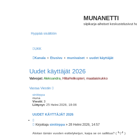
MUNANETTI
siipikarja-aiheiset keskustelusivut ha
Hyppää sisältöön
UKK
Kanala
Etusivu
munivaiset
uudet käyttäjät
Uudet käyttäjät 2026
Valvojat:
Aleksandra
,
HiltaHelikopteri
,
maatiaiskukko
Vastaa Viestiin
sinitirppa
muna
Viestit:
3
Liittynyt:
25 Helmi 2026, 18:06
UUDET KÄYTTÄJÄT 2026
L
a
V
Kirjoittaja
sinitirppa
»
28 Helmi 2026, 14:57
i
i
n
e
a
Aloitan tämän vuoden esittelyketjun, kaipa se on sallittua? (⁠ ⁠╹⁠▽⁠╹⁠ ⁠)
a
s