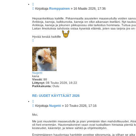
L
a
V
Kirjoittaja
Romppainen
»
16 Maalis 2026, 17:36
i
i
n
e
a
Hepsankeikkaa kaikille. Pirkanmaalla asustelen maaseudulla voiden sanoa
a
s
Ankkoja, kanoja, kalkkunoita, kaneja on ollut aikanaan itselläni. Nyt taukoa 
t
Ankkoja, kaneja ja jokunen pikkupossu olisi tarkoitus hommata. Tuttua puuh
Laitan ilmoituksia tahdosta ostaa kyseisiä eläimiä, joten saa tarjota jos on
i
Hyvää kesää kaikillle
Y
l
ö
s
Nugetti
kana
Viestit:
86
Liittynyt:
08 Touko 2026, 16:22
Paikkakunta:
Oulu
RE: UUDET KÄYTTÄJÄT 2026
L
a
V
Kirjoittaja
Nugetti
»
10 Touko 2026, 17:16
i
i
n
e
a
Moi,
a
s
Me just muutettiin maaseudulle ja pian ymmärsin tilan mahdollisuudet. Aloi
t
oli heti enemmän. Hautomakoneet vaan ovat tuskallisen hintaisia pientä k
i
kosteudet, kääntelyt, ja tekee sähkö-ja ohjelmoitityön.
Ensimmäiseen haudontaa hankittiin postitse siitosmunia, ja olihan se aika ra