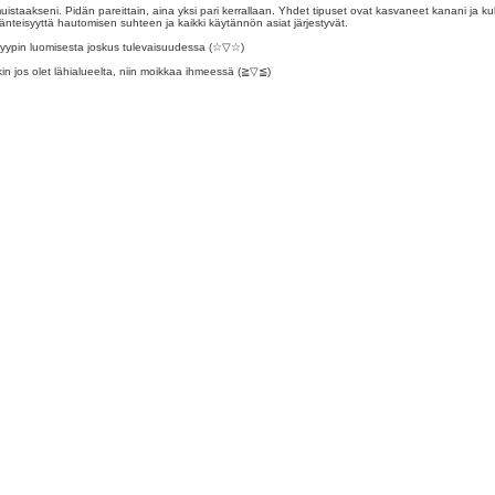
 muistaakseni. Pidän pareittain, aina yksi pari kerrallaan. Yhdet tipuset ovat kasvaneet kanani j
änteisyyttä hautomisen suhteen ja kaikki käytännön asiat järjestyvät.
ypin luomisesta joskus tulevaisuudessa (⁠☆⁠▽⁠☆⁠)
n jos olet lähialueelta, niin moikkaa ihmeessä (⁠≧⁠▽⁠≦⁠)