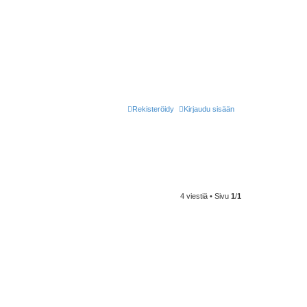
Rekisteröidy
Kirjaudu sisään
4 viestiä • Sivu
1
/
1