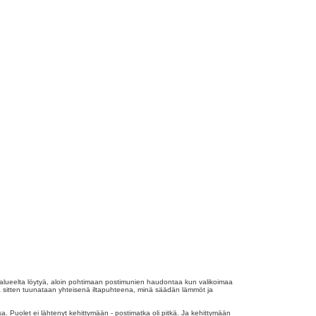
ähialueelta löytyä, aloin pohtimaan postimunien haudontaa kun valikoimaa
ä sitten tuunataan yhteisenä iltapuhteena, minä säädän lämmöt ja
sa. Puolet ei lähtenyt kehittymään - postimatka oli pitkä. Ja kehittymään