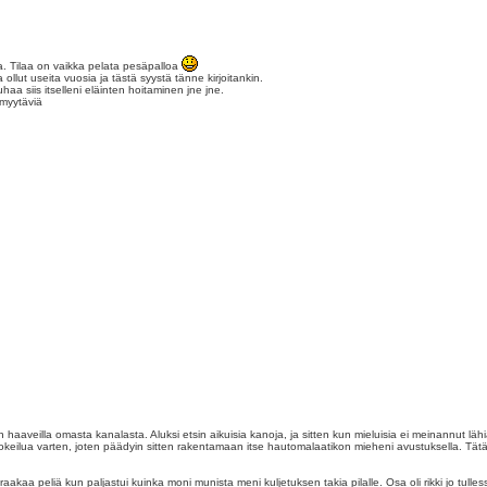
. Tilaa on vaikka pelata pesäpalloa
ollut useita vuosia ja tästä syystä tänne kirjoitankin.
aa siis itselleni eläinten hoitaminen jne jne.
 myytäviä
n haaveilla omasta kanalasta. Aluksi etsin aikuisia kanoja, ja sitten kun mieluisia ei meinannut l
okeilua varten, joten päädyin sitten rakentamaan itse hautomalaatikon mieheni avustuksella. Tät
akaa peliä kun paljastui kuinka moni munista meni kuljetuksen takia pilalle. Osa oli rikki jo tulles