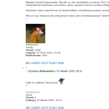
Majailen Etelä-Pohjanmaalla. Minulla on ollut siniviiriäisiä vuodesta 2017
t
mahdollisesti haaveissa uusi poikue, jahka nykyinen kanani osoittaa pitkäj
i
Haaveilen myös superhienon ja käytännöllisen siniviiriäisasumuksen prototy
Minuun saa mieluusti olla yhteydessä missä vain siniviiriäisasioissa! Varsinki
Y
l
ö
s
Aleksandra
nandu
Viestit:
1208
Liittynyt:
22 Kesä 2011, 21:30
Paikkakunta:
Vihti
RE: UUDET KÄYTTÄJÄT 2026
L
a
V
Kirjoittaja
Aleksandra
»
01 Maalis 2026, 09:11
i
i
n
e
a
a
s
Kyllä on sallittua! Tervetuloa!
t
Y
l
i
ö
Romppainen
s
muna
Viestit:
1
Liittynyt:
15 Maalis 2026, 19:13
RE: UUDET KÄYTTÄJÄT 2026