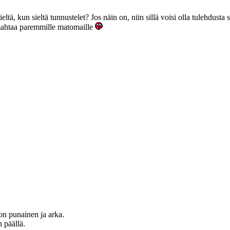
ltä, kun sieltä tunnustelet? Jos näin on, niin sillä voisi olla tulehdusta
armahtaa paremmille matomaille
 on punainen ja arka.
n päällä.