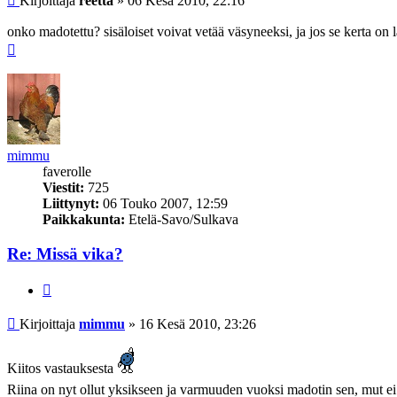
Kirjoittaja
reetta
»
06 Kesä 2010, 22:16
onko madotettu? sisäloiset voivat vetää väsyneeksi, ja jos se kerta on 
Ylös
mimmu
faverolle
Viestit:
725
Liittynyt:
06 Touko 2007, 12:59
Paikkakunta:
Etelä-Savo/Sulkava
Re: Missä vika?
Lainaa
Viesti
Kirjoittaja
mimmu
»
16 Kesä 2010, 23:26
Kiitos vastauksesta
Riina on nyt ollut yksikseen ja varmuuden vuoksi madotin sen, mut ei