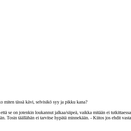
miten tässä kävi, selvisikö syy ja pikku kana?
ttä se on jotenkin loukannut jalkaa/siipeä, vaikka mitään ei tutkittaessa
n. Tosin täällähän ei tarvitse hypätä minnekään. - Kiitos jos ehdit vasta