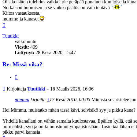
Olisiko sitten tulehdus vaikkei ole peräpää punainen kun toisella kanal
No katson huomisen ja se vaikea päätös on vain tehtävä
Kiitos vastauksesta.
mummo ja kanaset
Ylös
Tuutikki
valkohuntu
Viestit:
409
Liittynyt:
28 Kesä 2020, 15:47
Re: Missä vika?
Lainaa
Viesti
Kirjoittaja
Tuutikki
»
16 Maalis 2026, 16:06
mimmu
kirjoitti:
↑
17 Kesä 2010, 00:05
Minusta se aristelee juur
Hei Mimmu, muistatko miten tässä kävi, selvisikö syy ja pikku kana?
Yhdellä kanallani on vähän samalta kuulostavaa. Epäilen kyllä, että se 
normaalisti, syö ja on kiinnostunut ympäristöstään. Tosin täällähän ei 
pikku parvi kanasia