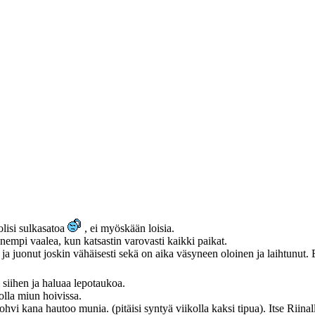
olisi sulkasatoa
, ei myöskään loisia.
mpi vaalea, kun katsastin varovasti kaikki paikat.
 ja juonut joskin vähäisesti sekä on aika väsyneen oloinen ja laihtunut. 
 siihen ja haluaa lepotaukoa.
olla miun hoivissa.
vi kana hautoo munia. (pitäisi syntyä viikolla kaksi tipua). Itse Riinal