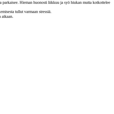
ja parkaisee. Hieman huonosti liikkuu ja syö hiukan mutta kotkottelee
kemisesta tullut varmaan stressiä.
n aikaan.