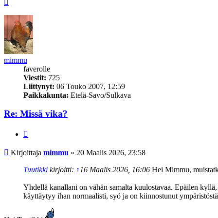
Ylös
mimmu
faverolle
Viestit:
725
Liittynyt:
06 Touko 2007, 12:59
Paikkakunta:
Etelä-Savo/Sulkava
Re: Missä vika?
Lainaa
Viesti
Kirjoittaja
mimmu
»
20 Maalis 2026, 23:58
Tuutikki
kirjoitti:
↑
16 Maalis 2026, 16:06
Hei Mimmu, muistatko 
Yhdellä kanallani on vähän samalta kuulostavaa. Epäilen kyllä, e
käyttäytyy ihan normaalisti, syö ja on kiinnostunut ympäristöstää