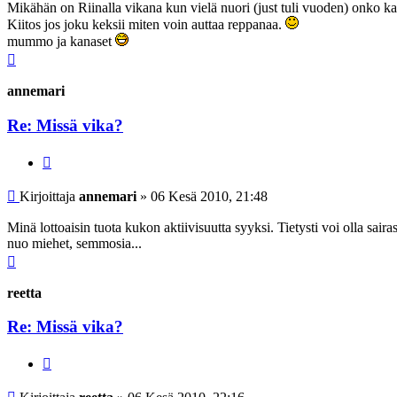
Mikähän on Riinalla vikana kun vielä nuori (just tuli vuoden) onko k
Kiitos jos joku keksii miten voin auttaa reppanaa.
mummo ja kanaset
Ylös
annemari
Re: Missä vika?
Lainaa
Viesti
Kirjoittaja
annemari
»
06 Kesä 2010, 21:48
Minä lottoaisin tuota kukon aktiivisuutta syyksi. Tietysti voi olla sai
nuo miehet, semmosia...
Ylös
reetta
Re: Missä vika?
Lainaa
Viesti