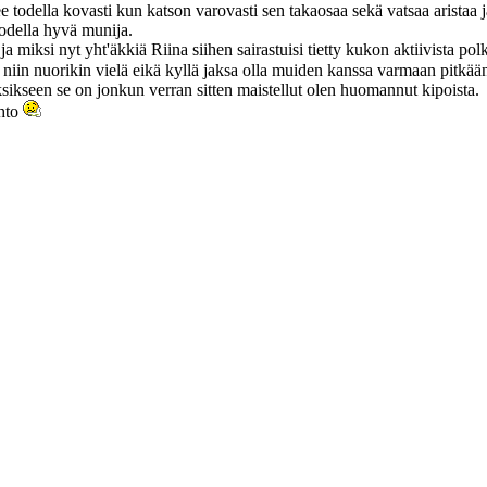
e todella kovasti kun katson varovasti sen takaosaa sekä vatsaa aristaa 
todella hyvä munija.
ja miksi nyt yht'äkkiä Riina siihen sairastuisi tietty kukon aktiivista pol
niin nuorikin vielä eikä kyllä jaksa olla muiden kanssa varmaan pitkää
ksikseen se on jonkun verran sitten maistellut olen huomannut kipoista.
ehto