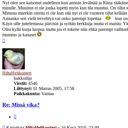
Nyt olen sen katsonut uudelleen kun annoin levähtää ja Riina rääkäise
minulle. Muninut ei ole jonka lopetti myös kun tila muuttui. On ollut 
Minusta marekin oireita ei ole kun sitä nyt ei ole vuoteen ollut kellään 
Annanko sen vielä tervehtyä vai onko parempi lopettaa
kun on 
Käyn sille juttelemassa päivisin ja syötän herkkuja mutta ei maistu. Y
Olisi kyllä kurja luopua mutta jos ei tokene niin ehkä parempi vaihto
mummo ja kanaset
Ylös
HiltaHelikopteri
kukkoilija
Viestit:
4546
Liittynyt:
01 Marras 2005, 17:58
Paikkakunta:
Vantaa
Re: Missä vika?
Lainaa
Viesti
Kirjoittaja
HiltaHelikopteri
»
16 Kesä 2010, 23:49