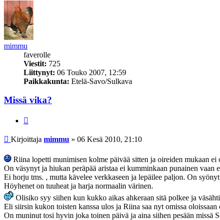
mimmu
faverolle
Viestit:
725
Liittynyt:
06 Touko 2007, 12:59
Paikkakunta:
Etelä-Savo/Sulkava
Missä vika?
Lainaa
Viesti
Kirjoittaja
mimmu
»
06 Kesä 2010, 21:10
Riina lopetti munimisen kolme päivää sitten ja oireiden mukaan ei 
On väsynyt ja hiukan peräpää aristaa ei kumminkaan punainen vaan ene
Ei horju tms. , mutta kävelee verkkaseen ja lepäilee paljon. On syönyt
Höyhenet on tuuheat ja harja normaalin värinen.
Olisiko syy siihen kun kukko aikas ahkeraan sitä polkee ja väsähti
Eli siirsin kukon toisten kanssa ulos ja Riina saa nyt omissa oloissaan 
On muninut tosi hyvin joka toinen päivä ja aina siihen pesään missä Soh