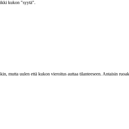
aikki kukon "syytä".
raskin, mutta uulen että kukon vieroitus auttaa tilanteeseen. Antaisin ruo