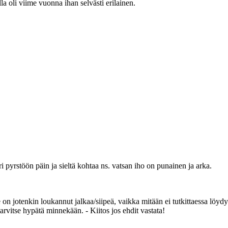
la oli viime vuonna ihan selvästi erilainen.
i pyrstöön päin ja sieltä kohtaa ns. vatsan iho on punainen ja arka.
on jotenkin loukannut jalkaa/siipeä, vaikka mitään ei tutkittaessa löydy
tarvitse hypätä minnekään. - Kiitos jos ehdit vastata!