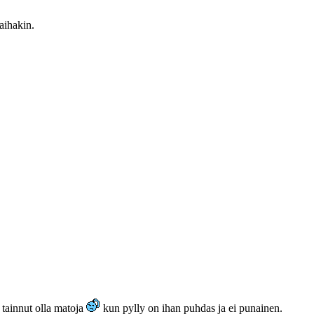
laihakin.
 tainnut olla matoja
kun pylly on ihan puhdas ja ei punainen.