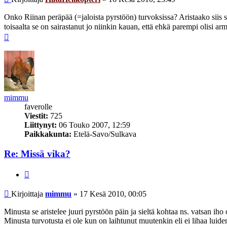
Onko Riinan peräpää (=jaloista pyrstöön) turvoksissa? Aristaako siis sie
toisaalta se on sairastanut jo niinkin kauan, että ehkä parempi olisi 
Ylös
mimmu
faverolle
Viestit:
725
Liittynyt:
06 Touko 2007, 12:59
Paikkakunta:
Etelä-Savo/Sulkava
Re: Missä vika?
Lainaa
Viesti
Kirjoittaja
mimmu
»
17 Kesä 2010, 00:05
Minusta se aristelee juuri pyrstöön päin ja sieltä kohtaa ns. vatsan iho
Minusta turvotusta ei ole kun on laihtunut muutenkin eli ei lihaa luide