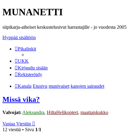
MUNANETTI
siipikarja-aiheiset keskustelusivut harrastajille - jo vuodesta 2005
Hyppää sisältöön
Pikalinkit
UKK
Kirjaudu sisään
Rekisteröidy
Kanala
Etusivu
munivaiset
kanojen sairaudet
Missä vika?
Valvojat:
Aleksandra
,
HiltaHelikopteri
,
maatiaiskukko
Vastaa Viestiin
12 viestiä • Sivu
1
/
1