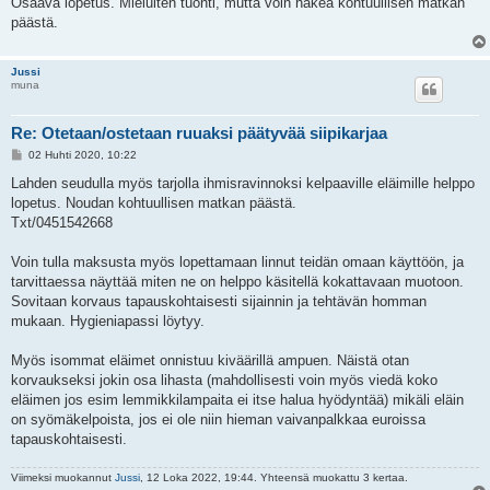
Osaava lopetus. Mieluiten tuonti, mutta voin hakea kohtuullisen matkan
päästä.
Jussi
muna
Re: Otetaan/ostetaan ruuaksi päätyvää siipikarjaa
V
02 Huhti 2020, 10:22
i
e
Lahden seudulla myös tarjolla ihmisravinnoksi kelpaaville eläimille helppo
s
lopetus. Noudan kohtuullisen matkan päästä.
t
i
Txt/0451542668
Voin tulla maksusta myös lopettamaan linnut teidän omaan käyttöön, ja
tarvittaessa näyttää miten ne on helppo käsitellä kokattavaan muotoon.
Sovitaan korvaus tapauskohtaisesti sijainnin ja tehtävän homman
mukaan. Hygieniapassi löytyy.
Myös isommat eläimet onnistuu kiväärillä ampuen. Näistä otan
korvaukseksi jokin osa lihasta (mahdollisesti voin myös viedä koko
eläimen jos esim lemmikkilampaita ei itse halua hyödyntää) mikäli eläin
on syömäkelpoista, jos ei ole niin hieman vaivanpalkkaa euroissa
tapauskohtaisesti.
Viimeksi muokannut
Jussi
, 12 Loka 2022, 19:44. Yhteensä muokattu 3 kertaa.