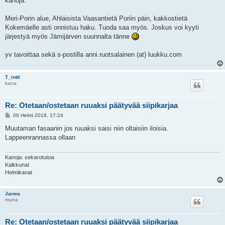
kanoja.
t
i
Meri-Porin alue, Ahlaisista Vaasantietä Poriin päin, kakkostietä
Kokemäelle asti onnistuu haku. Tuoda saa myös. Joskus voi kyyti
järjestyä myös Jämijärven suunnalta tänne
yv tavoittaa sekä s-postilla anni.ruotsalainen (at) luukku.com
T_intti
kana
Re: Otetaan/ostetaan ruuaksi päätyvää siipikarjaa
V
06 Helmi 2018, 17:24
i
e
Muutaman fasaanin jos ruuaksi saisi niin oltaisiin iloisia.
s
Lappeenrannassa ollaan
t
i
Kanoja: sekarotuisia
Kalkkunat
Helmikanat
Jarwa
muna
Re: Otetaan/ostetaan ruuaksi päätyvää siipikarjaa