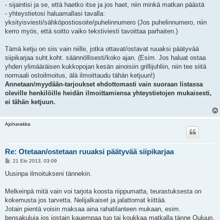
- sijaintisi ja se, että haetko itse ja jos haet, niin minkä matkan päästä
- yhteystietosi haluamallasi tavalla:
yksityisviesti/sähköpostiosoite/puhelinnumero (Jos puhelinnumero, niin
kerro myös, että soitto vaiko tekstiviesti tavoittaa parhaiten.)
Tämä ketju on siis vain niille, jotka ottavat/ostavat ruuaksi päätyvää
siipikarjaa suht.koht. säännöllisesti/koko ajan. (Esim. Jos haluat ostaa
yhden ylimääräisen kukkopojan kesän ainoisiin grillijuhliin, niin tee siitä
normaali ostoilmoitus, älä ilmoittaudu tähän ketjuun!)
Annetaan/myydään-tarjoukset ehdottomasti vain suoraan listassa
oleville henkilöille heidän ilmoittamiensa yhteystietojen mukaisesti,
ei tähän ketjuun.
Ajoharakka
Re: Otetaan/ostetaan ruuaksi päätyvää siipikarjaa
V
21 Elo 2013, 03:09
i
e
Uusinpa ilmoitukseni tännekin.
s
t
i
Melkeinpä mitä vain voi tarjota koosta riippumatta, teurastuksesta on
kokemusta jos tarvetta. Nelijalkaiset ja jalattomat kiittää.
Jotain pientä voisin maksaa aina rahatilanteen mukaan, esim.
bensakuluja jos jostain kauempaa tuo tai koukkaa matkalla tänne Ouluun,