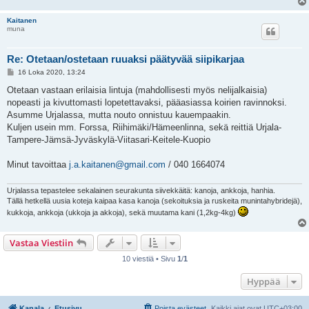
Kaitanen
muna
Re: Otetaan/ostetaan ruuaksi päätyvää siipikarjaa
V
16 Loka 2020, 13:24
i
e
Otetaan vastaan erilaisia lintuja (mahdollisesti myös nelijalkaisia)
s
nopeasti ja kivuttomasti lopetettavaksi, pääasiassa koirien ravinnoksi.
t
i
Asumme Urjalassa, mutta nouto onnistuu kauempaakin.
Kuljen usein mm. Forssa, Riihimäki/Hämeenlinna, sekä reittiä Urjala-
Tampere-Jämsä-Jyväskylä-Viitasari-Keitele-Kuopio
Minut tavoittaa
j.a.kaitanen@gmail.com
/ 040 1664074
Urjalassa tepastelee sekalainen seurakunta siivekkäitä: kanoja, ankkoja, hanhia.
Tällä hetkellä uusia koteja kaipaa kasa kanoja (sekoituksia ja ruskeita munintahybridejä),
kukkoja, ankkoja (ukkoja ja akkoja), sekä muutama kani (1,2kg-4kg)
Vastaa Viestiin
10 viestiä • Sivu
1
/
1
Hyppää
Kanala
Etusivu
Poista evästeet
Kaikki ajat ovat
UTC+03:00