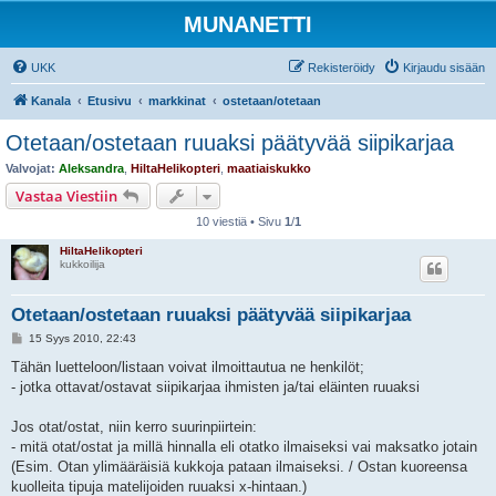
MUNANETTI
UKK
Rekisteröidy
Kirjaudu sisään
Kanala
Etusivu
markkinat
ostetaan/otetaan
Otetaan/ostetaan ruuaksi päätyvää siipikarjaa
Valvojat:
Aleksandra
,
HiltaHelikopteri
,
maatiaiskukko
Vastaa Viestiin
10 viestiä • Sivu
1
/
1
HiltaHelikopteri
kukkoilija
Otetaan/ostetaan ruuaksi päätyvää siipikarjaa
V
15 Syys 2010, 22:43
i
e
Tähän luetteloon/listaan voivat ilmoittautua ne henkilöt;
s
- jotka ottavat/ostavat siipikarjaa ihmisten ja/tai eläinten ruuaksi
t
i
Jos otat/ostat, niin kerro suurinpiirtein:
- mitä otat/ostat ja millä hinnalla eli otatko ilmaiseksi vai maksatko jotain
(Esim. Otan ylimääräisiä kukkoja pataan ilmaiseksi. / Ostan kuoreensa
kuolleita tipuja matelijoiden ruuaksi x-hintaan.)