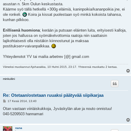
asustan n. 5km Oulun keskustasta.
Käärme syö tällä hetkellä +300g eläimiä, kaninpoikia/kananpoikia jne, ei
ole ronkeli.
Koira ja kissat puolestaan syö minkä kokoista tahansa,
kunhan pilkkoo.
Erillisenä huomiona
; kerään ja putsaan eläinten luita, erityisesti kalloja,
joten jos hallussa on syömäkelvottomia raatoja niin saattaisin
lajikohtaisesti olla niistäkin kiinnostunut ja maksaa
postituksen+vaivanpalkkaa.
Yhteydenotot YV tai mailia arbetrev [@] gmail.com
Viimeksi muokannut
Ajoharakka
, 10 Huhti 2015, 23:17. Yhteensä muokattu 2 kertaa.
minkuliini
Re: Otetaan/ostetaan ruuaksi päätyvää siipikarjaa
V
17 Kesä 2014, 13:40
i
e
Otan vastaan viiriäiskukkoja, Jyväskylän alue ja nouto onnistuu!
s
040-5209503 hannamari
t
i
nana