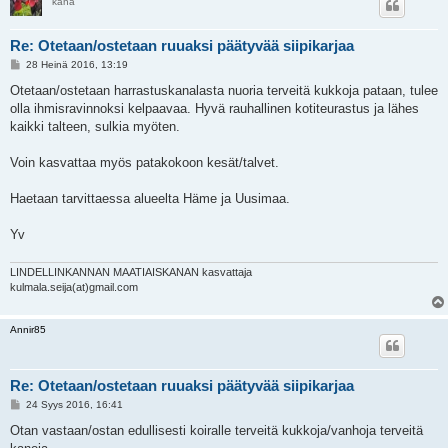
kana
Re: Otetaan/ostetaan ruuaksi päätyvää siipikarjaa
V
28 Heinä 2016, 13:19
i
e
Otetaan/ostetaan harrastuskanalasta nuoria terveitä kukkoja pataan, tulee
s
olla ihmisravinnoksi kelpaavaa. Hyvä rauhallinen kotiteurastus ja lähes
t
i
kaikki talteen, sulkia myöten.
Voin kasvattaa myös patakokoon kesät/talvet.
Haetaan tarvittaessa alueelta Häme ja Uusimaa.
Yv
LINDELLINKANNAN MAATIAISKANAN kasvattaja
kulmala.seija(at)gmail.com
Annir85
Re: Otetaan/ostetaan ruuaksi päätyvää siipikarjaa
V
24 Syys 2016, 16:41
i
e
Otan vastaan/ostan edullisesti koiralle terveitä kukkoja/vanhoja terveitä
s