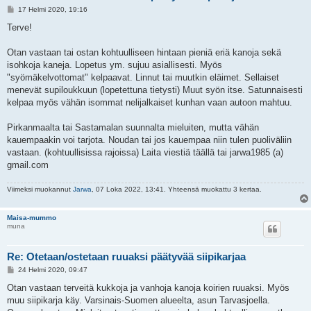
V
17 Helmi 2020, 19:16
i
e
Terve!
s
t
i
Otan vastaan tai ostan kohtuulliseen hintaan pieniä eriä kanoja sekä
isohkoja kaneja. Lopetus ym. sujuu asiallisesti. Myös
"syömäkelvottomat" kelpaavat. Linnut tai muutkin eläimet. Sellaiset
menevät supiloukkuun (lopetettuna tietysti) Muut syön itse. Satunnaisesti
kelpaa myös vähän isommat nelijalkaiset kunhan vaan autoon mahtuu.
Pirkanmaalta tai Sastamalan suunnalta mieluiten, mutta vähän
kauempaakin voi tarjota. Noudan tai jos kauempaa niin tulen puoliväliin
vastaan. (kohtuullisissa rajoissa) Laita viestiä täällä tai jarwa1985 (a)
gmail.com
Viimeksi muokannut
Jarwa
, 07 Loka 2022, 13:41. Yhteensä muokattu 3 kertaa.
Maisa-mummo
muna
Re: Otetaan/ostetaan ruuaksi päätyvää siipikarjaa
V
24 Helmi 2020, 09:47
i
e
Otan vastaan terveitä kukkoja ja vanhoja kanoja koirien ruuaksi. Myös
s
muu siipikarja käy. Varsinais-Suomen alueelta, asun Tarvasjoella.
t
i