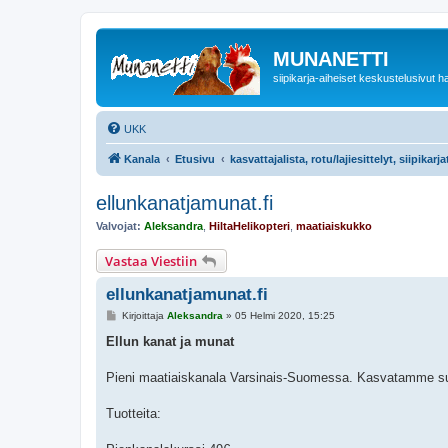
MUNANETTI
siipikarja-aiheiset keskustelusivut ha
UKK
Kanala
Etusivu
kasvattajalista, rotu/lajiesittelyt, siipikar
ellunkanatjamunat.fi
Valvojat:
Aleksandra
,
HiltaHelikopteri
,
maatiaiskukko
Vastaa Viestiin
ellunkanatjamunat.fi
V
Kirjoittaja
Aleksandra
»
05 Helmi 2020, 15:25
i
e
Ellun kanat ja munat
s
t
i
Pieni maatiaiskanala Varsinais-Suomessa. Kasvatamme su
Tuotteita: