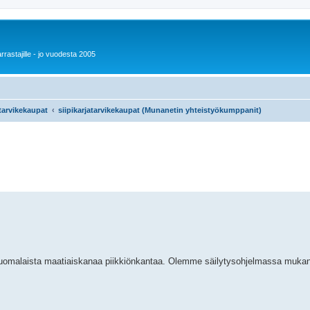
rrastajille - jo vuodesta 2005
jatarvikekaupat
siipikarjatarvikekaupat (Munanetin yhteistyökumppanit)
omalaista maatiaiskanaa piikkiönkantaa. Olemme säilytysohjelmassa muka