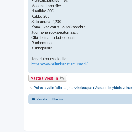
Pienkanalakurssi 49€
Maatiaiskana 45€
Nuorikko 30€
Kukko 20€
Siitosmuna 2,20€
Kana-, kasvatus- ja poikasrehut
Juoma- ja ruoka-automaatit
Olki- heinä- ja kutteripaalit
Ruokamunat
Kukkopaistit
Tervetuloa ostoksille!
https://www.ellunkanatjamunat.fi/
Vastaa Viestiin
Palaa sivulle “siipikarjatarvikekaupat (Munanetin yhteistyöku
Kanala
Etusivu