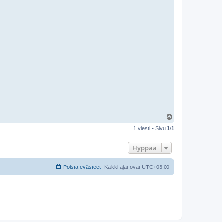
Y
l
1 viesti • Sivu
1
/
1
ö
s
Hyppää
Poista evästeet
Kaikki ajat ovat
UTC+03:00