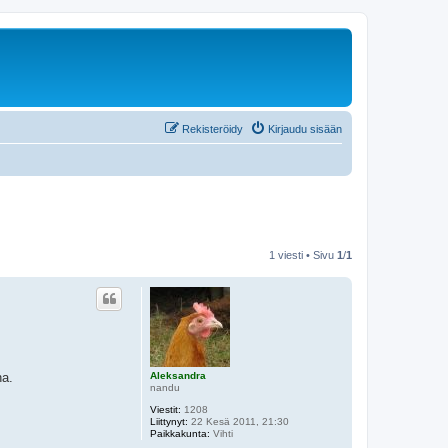
Rekisteröidy
Kirjaudu sisään
1 viesti • Sivu
1
/
1
Aleksandra
na.
nandu
Viestit:
1208
Liittynyt:
22 Kesä 2011, 21:30
Paikkakunta:
Vihti