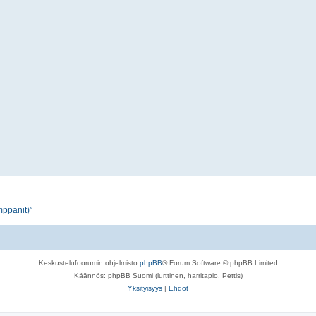
mppanit)”
Keskustelufoorumin ohjelmisto
phpBB
® Forum Software © phpBB Limited
Käännös: phpBB Suomi (lurttinen, harritapio, Pettis)
Yksityisyys
|
Ehdot