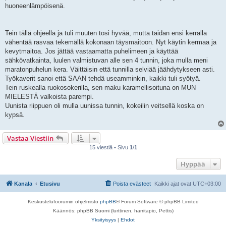
huoneenlämpöisenä.
Tein tällä ohjeella ja tuli muuten tosi hyvää, mutta taidan ensi kerralla
vähentää rasvaa tekemällä kokonaan täysmaitoon. Nyt käytin kermaa ja
kevytmaitoa. Jos jättää vastaamatta puhelimeen ja käyttää
sähkövatkainta, luulen valmistuvan alle sen 4 tunnin, joka mulla meni
maratonpuhelun kera. Väittäisin että tunnilla selviää jäähdytykseen asti.
Työkaverit sanoi että SAAN tehdä useamminkin, kaikki tuli syötyä.
Tein ruskealla ruokosokerilla, sen maku karamellisoituna on MUN
MIELESTÄ valkoista parempi.
Uunista riippuen oli mulla uunissa tunnin, kokeilin veitsellä koska on
kypsä.
Vastaa Viestiin
15 viestiä • Sivu
1
/
1
Hyppää
Kanala
Etusivu
Poista evästeet
Kaikki ajat ovat
UTC+03:00
Keskustelufoorumin ohjelmisto
phpBB
® Forum Software © phpBB Limited
Käännös: phpBB Suomi (lurttinen, harritapio, Pettis)
Yksityisyys
|
Ehdot