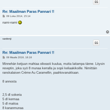
Re: Maailman Paras Pannari !!
V
09 Loka 2014, 15:14
i
e
nami-nami
s
t
i
vardenji
Re: Maailman Paras Pannari !!
V
09 Maalis 2016, 16:16
i
e
Minnehän ketjuun mahtaa oikeasti kuulua, mutta laitampa tänne. Löysin
s
reseptin, joka syö 8 munaa kerralla ja sopii keliaakikoille. Nimittäin
t
i
ranskalaisen Créme Au Caramellin, paahtovanukkaan.
8 annosta
2,5 dl sokeria
5 dl kermaa
5 dl maitoa
8 kananmunaa