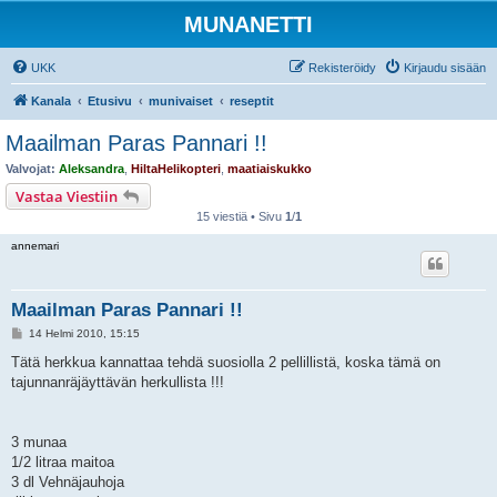
MUNANETTI
UKK
Rekisteröidy
Kirjaudu sisään
Kanala
Etusivu
munivaiset
reseptit
Maailman Paras Pannari !!
Valvojat:
Aleksandra
,
HiltaHelikopteri
,
maatiaiskukko
Vastaa Viestiin
15 viestiä • Sivu
1
/
1
annemari
Maailman Paras Pannari !!
V
14 Helmi 2010, 15:15
i
e
Tätä herkkua kannattaa tehdä suosiolla 2 pellillistä, koska tämä on
s
tajunnanräjäyttävän herkullista !!!
t
i
3 munaa
1/2 litraa maitoa
3 dl Vehnäjauhoja