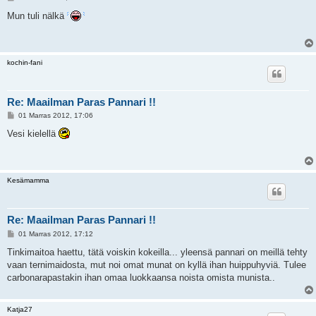
i
e
Mun tuli nälkä
s
t
i
kochin-fani
Re: Maailman Paras Pannari !!
V
01 Marras 2012, 17:06
i
e
Vesi kielellä
s
t
i
Kesämamma
Re: Maailman Paras Pannari !!
V
01 Marras 2012, 17:12
i
e
Tinkimaitoa haettu, tätä voiskin kokeilla... yleensä pannari on meillä tehty
s
vaan ternimaidosta, mut noi omat munat on kyllä ihan huippuhyviä. Tulee
t
i
carbonarapastakin ihan omaa luokkaansa noista omista munista..
Katja27