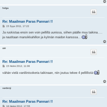
i
helga
Re: Maailman Paras Pannari !!
V
15 Syys 2011, 17:22
i
e
Ja ruskistaa ensin sen voin pellillä uunissa, siihen päälle muu taikina.....
s
ja nautitaan mansikkahillon ja kylmän maidon kansssa...
t
i
siiri
Re: Maailman Paras Pannari !!
V
15 Helmi 2012, 11:08
i
e
vähän vielä vaniliinisokeria taikinaan, niin joutuu tekee 4 pellillistä
s
t
i
vardenji
Re: Maailman Paras Pannari !!
V
16 Helmi 2012, 17:55