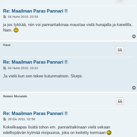
Re: Maailman Paras Pannari !!
V
04 Huhti 2010, 20:54
i
e
ja jos tykkää, niin voi pannaritaikinaa maustaa vielä hunajalla ja kanelilla..
s
Nam.
t
i
Xaus
Re: Maailman Paras Pannari !!
V
04 Huhti 2010, 23:41
i
e
Ja vielä kun sen tekee kutunmaitoon. Slurps.
s
t
i
Iloisten Munatalo
Re: Maailman Paras Pannari !!
V
28 Elo 2011, 02:58
i
e
Kokeilkaapas lisätä tohon em. pannaritaikinaan vielä sekaan
s
edellispäivän kylmää riisipuuroa, joka on keitetty kermaan
t