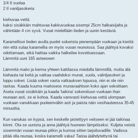
1/4 tl suolaa
2 tl vaniljasokeria
kiehuvaa vettä
kaksi sisäkkäin mahtuvaa kakkuvuokaa sisempi 25cm halkaisijalta ja
vähintään 4 cm syvä. Vuoat mielellään lieden ja uunin kestäviä.
Karamellisoi lieden avulla puolet sokerista pienempään vuokaan ja kieritä
niin että sulaa karamellia on myös vuoan reunoissa. Saa jäähtyä kovaksi
odottamaan, eikä haittaa vaikka halkeilee kovettuessaan.
Lämmitä uuni 165 asteeseen
Lämmitä maito ja kerma yhteen kattilassa miedolla lämmöllä, mutta älä
kiehauta tai keitä ja vatkaa vaahdoksi munat, suola, valinljasokeri ja
loppu sokeri. Lisää sokeri vasta vatkauksen lopussa, niin ei ole niin
raskas. Kaada kuuma maitoseos munavaahtoon koko ajan sekoittaen.
Aseta vuoat sisäkkäin ja kaada 'taikina' sokeroituun vuokaan ihan
reunaan asti, se ei kohoa. Kaada varovasti kiehuvaa vettä ulompaan
vuokaan vanukkaan puoleenväliin asti ja paista näin vesihauteessa 35-45
minuuttia.
Kun vanukas on kypsä, sen keskelle pistettyyn veitseen ei jää taikinaa
kiinni. Ota se uunista ja anna jäähtyä huoneen lämpöiseksi. Kuljeta veistä
sisemmän vuoan reunaa pitkin ja kumoa sitten tarjoiluvadille. Vadissa
pitää olla reunaa, koska karamelli valuu! Tarjoa jäähdytettynä tai