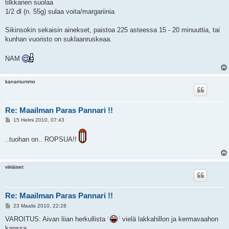
tilkkanen suolaa
1/2 dl (n. 55g) sulaa voita/margariinia
Sikinsokin sekaisin ainekset, paistoa 225 asteessa 15 - 20 minuuttia, tai
kunhan vuoristo on suklaanruskeaa.
NAM
kanamummo
Re: Maailman Paras Pannari !!
V
15 Helmi 2010, 07:43
i
e
s
..tuohan on.. ROPSUA!!
t
i
viiriäiset
Re: Maailman Paras Pannari !!
V
23 Maalis 2010, 22:28
i
e
VAROITUS: Aivan liian herkullista
vielä lakkahillon ja kermavaahon
s
kanssa...