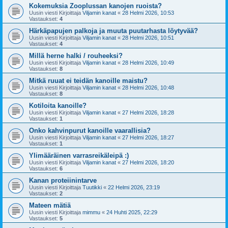
Kokemuksia Zooplussan kanojen ruoista?
Uusin viesti Kirjoittaja
Viljamin kanat
«
28 Helmi 2026, 10:53
Vastaukset:
4
Härkäpapujen palkoja ja muuta puutarhasta löytyvää?
Uusin viesti Kirjoittaja
Viljamin kanat
«
28 Helmi 2026, 10:51
Vastaukset:
4
Millä herne halki / rouheeksi?
Uusin viesti Kirjoittaja
Viljamin kanat
«
28 Helmi 2026, 10:49
Vastaukset:
8
Mitkä ruuat ei teidän kanoille maistu?
Uusin viesti Kirjoittaja
Viljamin kanat
«
28 Helmi 2026, 10:48
Vastaukset:
8
Kotiloita kanoille?
Uusin viesti Kirjoittaja
Viljamin kanat
«
27 Helmi 2026, 18:28
Vastaukset:
1
Onko kahvinpurut kanoille vaarallisia?
Uusin viesti Kirjoittaja
Viljamin kanat
«
27 Helmi 2026, 18:27
Vastaukset:
1
Ylimääräinen varrasreikäleipä :)
Uusin viesti Kirjoittaja
Viljamin kanat
«
27 Helmi 2026, 18:20
Vastaukset:
6
Kanan proteiinintarve
Uusin viesti Kirjoittaja
Tuutikki
«
22 Helmi 2026, 23:19
Vastaukset:
2
Mateen mätiä
Uusin viesti Kirjoittaja
mimmu
«
24 Huhti 2025, 22:29
Vastaukset:
5