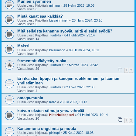
Munien syöminen
Uusin viesti Kirjoittaja
mimmu
«
28 Helmi 2025, 19:05
Vastaukset:
6
Mistä kanat saa kalkkia?
Uusin viesti Kirjoittaja
kissaihminen
«
26 Huhti 2024, 23:16
Vastaukset:
6
Mitä sellaista kananne syövät, mitä ei saisi syödä?
Uusin viesti Kirjoittaja
Tuutikki
«
04 Huhti 2024, 23:14
Vastaukset:
14
Maissi
Uusin viesti Kirjoittaja
kaisumaria
«
09 Helmi 2024, 10:11
Vastaukset:
5
fermentoitu/käytetty ruoka
Uusin viesti Kirjoittaja
Tuutikki
«
27 Marras 2023, 20:42
Vastaukset:
29
1
2
Eri ikäisten tipujen ja kanojen ruokkiminen, ja lauman
yhdistäminen
Uusin viesti Kirjoittaja
Tuutikki
«
02 Loka 2023, 22:08
Vastaukset:
4
omega-munia
Uusin viesti Kirjoittaja
Kalle
«
28 Elo 2023, 10:13
koivun oksien silmuja yms. vihreää
Uusin viesti Kirjoittaja
HiltaHelikopteri
«
04 Huhti 2023, 19:14
Vastaukset:
20
1
2
Kananmuna ongelmia ja muuta
Uusin viesti Kirjoittaja
pikkupi
«
25 Kesä 2022, 18:03