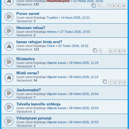
Uusin viesti Kirjoittaja
HiltaHelikopteri
«
02 Heinä 2026, 16:05
Vastaukset:
143
1
7
8
9
10
…
Poron sarvet
Uusin viesti Kirjoittaja
Tuutikki
«
14 Kesä 2026, 12:21
Vastaukset:
3
Hevosen rehua?
Uusin viesti Kirjoittaja
mimmu
«
27 Touko 2026, 23:01
Vastaukset:
2
kanan rehujen hinta erot?
Uusin viesti Kirjoittaja
Chick
«
02 Touko 2026, 18:32
Vastaukset:
123
1
6
7
8
9
…
Riistaohra
Uusin viesti Kirjoittaja
Viljamin kanat
«
28 Helmi 2026, 11:19
Vastaukset:
1
Mistä soraa?
Uusin viesti Kirjoittaja
Viljamin kanat
«
28 Helmi 2026, 11:14
Vastaukset:
54
1
2
3
4
Jauhomadot?
Uusin viesti Kirjoittaja
Viljamin kanat
«
28 Helmi 2026, 10:54
Vastaukset:
7
Talvella kanoille sirkkoja
Uusin viesti Kirjoittaja
Viljamin kanat
«
28 Helmi 2026, 10:53
Vastaukset:
1
Vihertyneet perunat
Uusin viesti Kirjoittaja
Viljamin kanat
«
28 Helmi 2026, 10:53
Vastaukset:
2