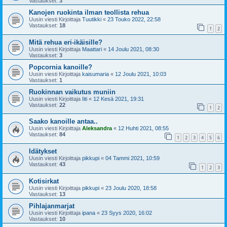
Vastaukset:
3
Kanojen ruokinta ilman teollista rehua
Uusin viesti Kirjoittaja
Tuutikki
«
23 Touko 2022, 22:58
Vastaukset:
18
1
2
Mitä rehua eri-ikäisille?
Uusin viesti Kirjoittaja
Maattari
«
14 Joulu 2021, 08:30
Vastaukset:
3
Popcornia kanoille?
Uusin viesti Kirjoittaja
kaisumaria
«
12 Joulu 2021, 10:03
Vastaukset:
1
Ruokinnan vaikutus muniin
Uusin viesti Kirjoittaja
Iiti
«
12 Kesä 2021, 19:31
Vastaukset:
22
1
2
Saako kanoille antaa..
Uusin viesti Kirjoittaja
Aleksandra
«
12 Huhti 2021, 08:55
Vastaukset:
84
1
2
3
4
5
6
Idätykset
Uusin viesti Kirjoittaja
pikkupi
«
04 Tammi 2021, 10:59
Vastaukset:
43
1
2
3
Kotisirkat
Uusin viesti Kirjoittaja
pikkupi
«
23 Joulu 2020, 18:58
Vastaukset:
13
Pihlajanmarjat
Uusin viesti Kirjoittaja
ipana
«
23 Syys 2020, 16:02
Vastaukset:
10