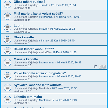
Oikea määrä ruokaa?
Uusin viesti Kirjoittaja
Tuutikki
«
22 Heinä 2020, 23:54
Vastaukset:
9
Mitä marjoja kanat voivat syödä?
Uusin viesti Kirjoittaja
kukkopoika
«
21 Heinä 2020, 12:09
Vastaukset:
9
Lupiini
Uusin viesti Kirjoittaja
pikkupi
«
05 Heinä 2020, 15:18
Vastaukset:
1
Ohra kanoille
Uusin viesti Kirjoittaja
mimmu
«
26 Kesä 2020, 15:40
Vastaukset:
2
Ravun kuoret kanoille????
Uusin viesti Kirjoittaja
snakki39
«
19 Kesä 2020, 11:38
Maissia kanoille
Uusin viesti Kirjoittaja
Luomumunat
«
09 Kesä 2020, 16:31
Vastaukset:
18
1
2
Voiko kanoille antaa viinirypäleitä?
Uusin viesti Kirjoittaja
Luomumunat
«
06 Kesä 2020, 19:48
Vastaukset:
2
Syövätkö kananne lehtokotiloita?
Uusin viesti Kirjoittaja
Maakula
«
26 Touko 2020, 21:55
Vastaukset:
13
Lehmän ternimaito
Uusin viesti Kirjoittaja
Maattari
«
17 Touko 2020, 17:43
Vastaukset:
1