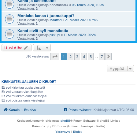
Kanat ja kastemadot
Uusin viesti Kirjoittaja
Kanafanitar4
«
06 Touko 2020, 10:35
Vastaukset:
2
Montako kanaa / juomakuppi?
Uusin viesti Kirjoittaja
Maattari
«
21 Maalis 2020, 07:46
Vastaukset:
1
Kanat eivät syö mansikoita
Uusin viesti Kirjoittaja
pikkupi
«
11 Maalis 2020, 20:24
Vastaukset:
2
Uusi Aihe
Sivu
1
/
7
1
2
3
4
5
7
Seuraava
310 viestiketjua
…
Hyppää
KESKUSTELUALUEEN OIKEUDET
Et voi
kirjoittaa uusia viestejä
Et voi
vastata viestiketjuihin
Et voi
muokata omia viestejäsi
Et voi
poistaa omia viestejäsi
Kanala
Etusivu
Poista evästeet
Kaikki ajat ovat
UTC+03:00
Keskustelufoorumin ohjelmisto
phpBB
® Forum Software © phpBB Limited
Käännös: phpBB Suomi (lurttinen, harritapio, Pettis)
Yksityisyys
|
Ehdot