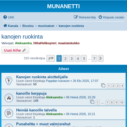
MUNANETTI
UKK
Rekisteröidy
Kirjaudu sisään
Kanala
Etusivu
munivaiset
kanojen ruokinta
kanojen ruokinta
Valvojat:
Aleksandra
,
HiltaHelikopteri
,
maatiaiskukko
Uusi Aihe
Sivu
1
/
7
1
2
3
4
5
7
Seuraava
310 viestiketjua
…
Aiheet
Kanojen ruokinta aloittelijalle
Uusin viesti Kirjoittaja
Pappilan kanaset
«
26 Elo 2025, 17:07
Vastaukset:
50
1
2
3
4
kanoille kerppuja
Uusin viesti Kirjoittaja
Aleksandra
«
06 Heinä 2026, 15:29
Vastaukset:
149
1
7
8
9
10
…
Heinää kanoille talvella
Uusin viesti Kirjoittaja
Aleksandra
«
06 Heinä 2026, 15:21
Vastaukset:
1
Punaheltta + muut valmisrehut