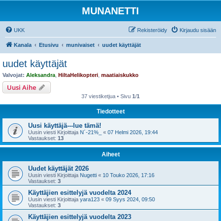
MUNANETTI
UKK
Rekisteröidy
Kirjaudu sisään
Kanala
Etusivu
munivaiset
uudet käyttäjät
uudet käyttäjät
Valvojat:
Aleksandra
,
HiltaHelikopteri
,
maatiaiskukko
Uusi Aihe
37 viestiketjua • Sivu
1
/
1
Tiedotteet
Uusi käyttäjä---lue tämä!
Uusin viesti Kirjoittaja
N´-21%_
«
07 Helmi 2026, 19:44
Vastaukset:
13
Aiheet
Uudet käyttäjät 2026
Uusin viesti Kirjoittaja
Nugetti
«
10 Touko 2026, 17:16
Vastaukset:
3
Käyttäjien esittelyjä vuodelta 2024
Uusin viesti Kirjoittaja
yara123
«
09 Syys 2024, 09:50
Vastaukset:
3
Käyttäjien esittelyjä vuodelta 2023