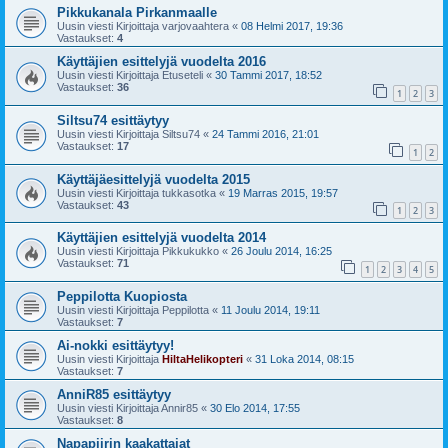
Pikkukanala Pirkanmaalle
Uusin viesti Kirjoittaja
varjovaahtera
«
08 Helmi 2017, 19:36
Vastaukset:
4
Käyttäjien esittelyjä vuodelta 2016
Uusin viesti Kirjoittaja
Etuseteli
«
30 Tammi 2017, 18:52
Vastaukset:
36
1
2
3
Siltsu74 esittäytyy
Uusin viesti Kirjoittaja
Siltsu74
«
24 Tammi 2016, 21:01
Vastaukset:
17
1
2
Käyttäjäesittelyjä vuodelta 2015
Uusin viesti Kirjoittaja
tukkasotka
«
19 Marras 2015, 19:57
Vastaukset:
43
1
2
3
Käyttäjien esittelyjä vuodelta 2014
Uusin viesti Kirjoittaja
Pikkukukko
«
26 Joulu 2014, 16:25
Vastaukset:
71
1
2
3
4
5
Peppilotta Kuopiosta
Uusin viesti Kirjoittaja
Peppilotta
«
11 Joulu 2014, 19:11
Vastaukset:
7
Ai-nokki esittäytyy!
Uusin viesti Kirjoittaja
HiltaHelikopteri
«
31 Loka 2014, 08:15
Vastaukset:
7
AnniR85 esittäytyy
Uusin viesti Kirjoittaja
Annir85
«
30 Elo 2014, 17:55
Vastaukset:
8
Napapiirin kaakattajat