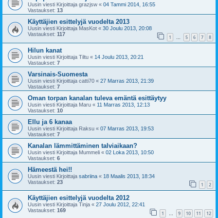
Uusin viesti Kirjoittaja
grazjsw
«
04 Tammi 2014, 16:55
Vastaukset:
13
Käyttäjien esittelyjä vuodelta 2013
Uusin viesti Kirjoittaja
MasKot
«
30 Joulu 2013, 20:08
Vastaukset:
117
1
5
6
7
8
…
Hilun kanat
Uusin viesti Kirjoittaja
Tiltu
«
14 Joulu 2013, 20:21
Vastaukset:
7
Varsinais-Suomesta
Uusin viesti Kirjoittaja
catti70
«
27 Marras 2013, 21:39
Vastaukset:
7
Oman torpan kanalan tuleva emäntä esittäytyy
Uusin viesti Kirjoittaja
Maru
«
11 Marras 2013, 12:13
Vastaukset:
10
Ellu ja 6 kanaa
Uusin viesti Kirjoittaja
Raksu
«
07 Marras 2013, 19:53
Vastaukset:
7
Kanalan lämmittäminen talviaikaan?
Uusin viesti Kirjoittaja
Mummeli
«
02 Loka 2013, 10:50
Vastaukset:
6
Hämeestä hei!!
Uusin viesti Kirjoittaja
sabriina
«
18 Maalis 2013, 18:34
Vastaukset:
23
1
2
Käyttäjien esittelyjä vuodelta 2012
Uusin viesti Kirjoittaja
Tinja
«
27 Joulu 2012, 22:41
Vastaukset:
169
1
9
10
11
12
…