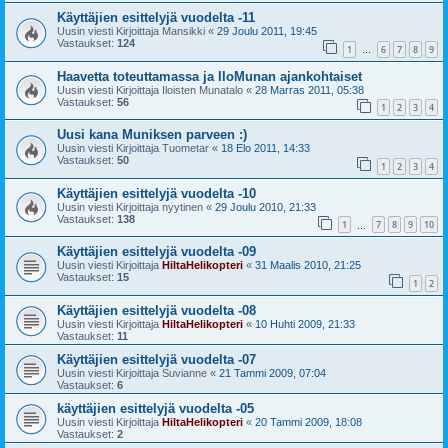
Käyttäjien esittelyjä vuodelta -11
Uusin viesti Kirjoittaja
Mansikki
«
29 Joulu 2011, 19:45
Vastaukset:
124
1
6
7
8
9
…
Haavetta toteuttamassa ja IloMunan ajankohtaiset
Uusin viesti Kirjoittaja
Iloisten Munatalo
«
28 Marras 2011, 05:38
Vastaukset:
56
1
2
3
4
Uusi kana Muniksen parveen :)
Uusin viesti Kirjoittaja
Tuometar
«
18 Elo 2011, 14:33
Vastaukset:
50
1
2
3
4
Käyttäjien esittelyjä vuodelta -10
Uusin viesti Kirjoittaja
nyytinen
«
29 Joulu 2010, 21:33
Vastaukset:
138
1
7
8
9
10
…
Käyttäjien esittelyjä vuodelta -09
Uusin viesti Kirjoittaja
HiltaHelikopteri
«
31 Maalis 2010, 21:25
Vastaukset:
15
1
2
Käyttäjien esittelyjä vuodelta -08
Uusin viesti Kirjoittaja
HiltaHelikopteri
«
10 Huhti 2009, 21:33
Vastaukset:
11
Käyttäjien esittelyjä vuodelta -07
Uusin viesti Kirjoittaja
Suvianne
«
21 Tammi 2009, 07:04
Vastaukset:
6
käyttäjien esittelyjä vuodelta -05
Uusin viesti Kirjoittaja
HiltaHelikopteri
«
20 Tammi 2009, 18:08
Vastaukset:
2