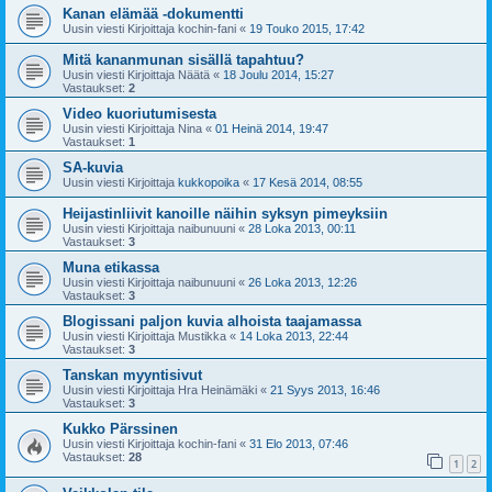
Kanan elämää -dokumentti
Uusin viesti Kirjoittaja
kochin-fani
«
19 Touko 2015, 17:42
Mitä kananmunan sisällä tapahtuu?
Uusin viesti Kirjoittaja
Näätä
«
18 Joulu 2014, 15:27
Vastaukset:
2
Video kuoriutumisesta
Uusin viesti Kirjoittaja
Nina
«
01 Heinä 2014, 19:47
Vastaukset:
1
SA-kuvia
Uusin viesti Kirjoittaja
kukkopoika
«
17 Kesä 2014, 08:55
Heijastinliivit kanoille näihin syksyn pimeyksiin
Uusin viesti Kirjoittaja
naibunuuni
«
28 Loka 2013, 00:11
Vastaukset:
3
Muna etikassa
Uusin viesti Kirjoittaja
naibunuuni
«
26 Loka 2013, 12:26
Vastaukset:
3
Blogissani paljon kuvia alhoista taajamassa
Uusin viesti Kirjoittaja
Mustikka
«
14 Loka 2013, 22:44
Vastaukset:
3
Tanskan myyntisivut
Uusin viesti Kirjoittaja
Hra Heinämäki
«
21 Syys 2013, 16:46
Vastaukset:
3
Kukko Pärssinen
Uusin viesti Kirjoittaja
kochin-fani
«
31 Elo 2013, 07:46
Vastaukset:
28
1
2