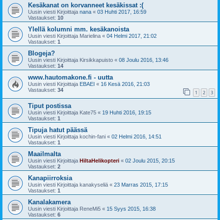
Kesäkanat on korvanneet kesäkissat :(
Uusin viesti Kirjoittaja
nana
«
03 Huhti 2017, 16:59
Vastaukset:
10
Ylellä kolumni mm. kesäkanoista
Uusin viesti Kirjoittaja
Marielina
«
04 Helmi 2017, 21:02
Vastaukset:
1
Blogeja?
Uusin viesti Kirjoittaja
Kirsikkapuisto
«
08 Joulu 2016, 13:46
Vastaukset:
14
www.hautomakone.fi - uutta
Uusin viesti Kirjoittaja
EBAEI
«
16 Kesä 2016, 21:03
Vastaukset:
34
1
2
3
Tiput postissa
Uusin viesti Kirjoittaja
Kate75
«
19 Huhti 2016, 19:15
Vastaukset:
1
Tipuja hatut päässä
Uusin viesti Kirjoittaja
kochin-fani
«
02 Helmi 2016, 14:51
Vastaukset:
1
Maailmalta
Uusin viesti Kirjoittaja
HiltaHelikopteri
«
02 Joulu 2015, 20:15
Vastaukset:
2
Kanapiirroksia
Uusin viesti Kirjoittaja
kanakyseliä
«
23 Marras 2015, 17:15
Vastaukset:
1
Kanalakamera
Uusin viesti Kirjoittaja
ReneMi5
«
15 Syys 2015, 16:38
Vastaukset:
6