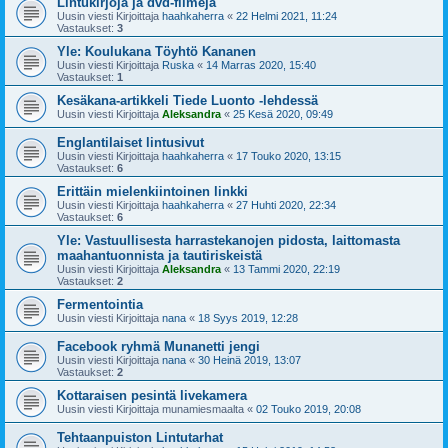
Lintukirjoja ja dvd-filmejä
Uusin viesti Kirjoittaja
haahkaherra
«
22 Helmi 2021, 11:24
Vastaukset:
3
Yle: Koulukana Töyhtö Kananen
Uusin viesti Kirjoittaja
Ruska
«
14 Marras 2020, 15:40
Vastaukset:
1
Kesäkana-artikkeli Tiede Luonto -lehdessä
Uusin viesti Kirjoittaja
Aleksandra
«
25 Kesä 2020, 09:49
Englantilaiset lintusivut
Uusin viesti Kirjoittaja
haahkaherra
«
17 Touko 2020, 13:15
Vastaukset:
6
Erittäin mielenkiintoinen linkki
Uusin viesti Kirjoittaja
haahkaherra
«
27 Huhti 2020, 22:34
Vastaukset:
6
Yle: Vastuullisesta harrastekanojen pidosta, laittomasta
maahantuonnista ja tautiriskeistä
Uusin viesti Kirjoittaja
Aleksandra
«
13 Tammi 2020, 22:19
Vastaukset:
2
Fermentointia
Uusin viesti Kirjoittaja
nana
«
18 Syys 2019, 12:28
Facebook ryhmä Munanetti jengi
Uusin viesti Kirjoittaja
nana
«
30 Heinä 2019, 13:07
Vastaukset:
2
Kottaraisen pesintä livekamera
Uusin viesti Kirjoittaja
munamiesmaalta
«
02 Touko 2019, 20:08
Tehtaanpuiston Lintutarhat