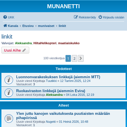
MUNANETTI
UKK
Rekisteröidy
Kirjaudu sisään
Kanala
Etusivu
munivaiset
linkit
linkit
Valvojat:
Aleksandra
,
HiltaHelikopteri
,
maatiaiskukko
Uusi Aihe
1
2
Seuraava
100 viestiketjua
Tiedotteet
Luonnonvarakeskuksen linkkejä (aiemmin MTT)
Uusin viesti Kirjoittaja
Tuutikki
«
12 Tammi 2025, 12:24
Vastaukset:
3
Ruokaviraston linkkejä (aiemmin Evira)
Uusin viesti Kirjoittaja
Aleksandra
«
04 Loka 2016, 12:19
Aiheet
Ylen juttu kanojen vaikutuksesta puutiaisten määrään
pihapiirissä
Uusin viesti Kirjoittaja
Nugetti
«
01 Heinä 2026, 10:48
Vastaukset:
1