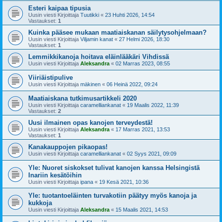
Esteri kaipaa tipusia
Uusin viesti Kirjoittaja
Tuutikki
«
23 Huhti 2026, 14:54
Vastaukset:
1
Kuinka pääsee mukaan maatiaiskanan säilytysohjelmaan?
Uusin viesti Kirjoittaja
Viljamin kanat
«
27 Helmi 2026, 18:30
Vastaukset:
1
Lemmikkikanoja hoitava eläinlääkäri Vihdissä
Uusin viesti Kirjoittaja
Aleksandra
«
02 Marras 2023, 08:55
Viiriäistipulive
Uusin viesti Kirjoittaja
mäkinen
«
06 Heinä 2022, 09:24
Maatiaiskana tutkimusartikkeli 2020
Uusin viesti Kirjoittaja
caramelliankanat
«
19 Maalis 2022, 11:39
Vastaukset:
2
Uusi ilmainen opas kanojen terveydestä!
Uusin viesti Kirjoittaja
Aleksandra
«
17 Marras 2021, 13:53
Vastaukset:
1
Kanakauppojen pikaopas!
Uusin viesti Kirjoittaja
caramelliankanat
«
02 Syys 2021, 09:09
Yle: Nuoret siskokset tulivat kanojen kanssa Helsingistä
Inariin kesätöihin
Uusin viesti Kirjoittaja
ipana
«
19 Kesä 2021, 10:36
Yle: tuotantoeläinten turvakotiin päätyy myös kanoja ja
kukkoja
Uusin viesti Kirjoittaja
Aleksandra
«
15 Maalis 2021, 14:53