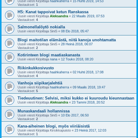
Uusin viesti Kirjoittaja
haahkaherra
«
15 Huhti 2019, 14:53
Vastaukset:
1
HS: Kanat tappoivat ketun Ranskassa
Uusin viesti Kirjoittaja
Aleksandra
«
22 Maalis 2019, 07:53
Vastaukset:
4
Salmonellalöytö nokialla
Uusin viesti Kirjoittaja
SiniS
«
08 Elo 2018, 05:47
Blogi maitotilan elämästä, niitä kanoja unohtamatta
Uusin viesti Kirjoittaja
SiniS
«
28 Heinä 2018, 06:07
Vastaukset:
2
Kotirinteen blogi maatiaskanasta
Uusin viesti Kirjoittaja
nana
«
12 Touko 2018, 08:20
Riikinkukkosivusto
Uusin viesti Kirjoittaja
haahkaherra
«
02 Huhti 2018, 17:08
Vastaukset:
4
Vanhoja siipikarjalehtiä
Uusin viesti Kirjoittaja
haahkaherra
«
09 Maalis 2018, 19:47
Vastaukset:
5
Tiedeuutinen: Selvisi, miksi kukko ei kuuroudu kieunnastaan
Uusin viesti Kirjoittaja
Aleksandra
«
23 Tammi 2018, 20:52
Munaskandaali hollannissa
Uusin viesti Kirjoittaja
SiniS
«
10 Elo 2017, 06:50
Vastaukset:
2
Kana-aiheinen blogi, myös viiriäisistä
Uusin viesti Kirjoittaja
Kirsikkapuisto
«
23 Heinä 2017, 12:03
Vastaukset:
1