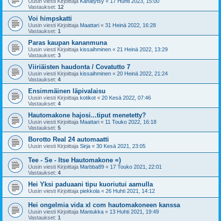
Uusin viesti Kirjoittaja
Kanatytsy
«
17 Huhti 2023, 15:00
Vastaukset:
12
Voi himpskatti
Uusin viesti Kirjoittaja
Maattari
«
31 Heinä 2022, 16:28
Vastaukset:
1
Paras kaupan kananmuna
Uusin viesti Kirjoittaja
kissaihminen
«
21 Heinä 2022, 13:29
Vastaukset:
3
Viiriäisten haudonta / Covatutto 7
Uusin viesti Kirjoittaja
kissaihminen
«
20 Heinä 2022, 21:24
Vastaukset:
4
Ensimmäinen läpivalaisu
Uusin viesti Kirjoittaja
kotikot
«
20 Kesä 2022, 07:46
Vastaukset:
4
Hautomakone hajosi...tiput menetetty?
Uusin viesti Kirjoittaja
Maattari
«
11 Touko 2022, 16:18
Vastaukset:
5
Borotto Real 24 automaatti
Uusin viesti Kirjoittaja
Sirja
«
30 Kesä 2021, 23:05
Tee - Se - Itse Hautomakone =)
Uusin viesti Kirjoittaja
Marbba89
«
17 Touko 2021, 22:01
Vastaukset:
4
Hei Yksi paduaani tipu kuoriutui aamulla
Uusin viesti Kirjoittaja
piekkola
«
26 Huhti 2021, 14:12
Hei ongelmia vida xl com hautomakoneen kanssa
Uusin viesti Kirjoittaja
Mantukka
«
13 Huhti 2021, 19:49
Vastaukset:
1