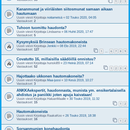
1
2
3
Kananmunat ja viiriäisten siitosmunat samaan aikaan
hautumaan
Uusin viesti Kirjoittaja
noitametsä
«
02 Touko 2020, 04:05
Vastaukset:
2
Tuhoon tuomittu haudonta?
Uusin viesti Kirjoittaja
Lindaama
«
06 Huhti 2020, 17:47
Vastaukset:
5
Kysymyksiä Brinsean hautomakoneista
Uusin viesti Kirjoittaja
Jenkki
«
08 Elo 2019, 22:44
Vastaukset:
127
1
6
7
8
9
…
Covatutto 16, millaisilla säädöillä onnistuu?
Uusin viesti Kirjoittaja
hunski89
«
23 Heinä 2019, 07:14
Vastaukset:
52
1
2
3
4
Hajottaako ukkonen hautomakoneita?
Uusin viesti Kirjoittaja
Maa-jussi
«
10 Kesä 2019, 10:27
Vastaukset:
3
ANKKAekspertit, haudonnasta, munista ym. ensikertalaisella
ahdistus ja paniikki joten apuja kaivataan!
Uusin viesti Kirjoittaja
HaluanMaalle
«
30 Touko 2019, 11:32
Vastaukset:
15
1
2
Hautomakoneista
Uusin viesti Kirjoittaja
RaakaKoo
«
26 Touko 2019, 18:38
Vastaukset:
16
1
2
Sorsanmunien konehaudonta