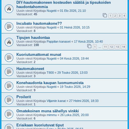
DIY-hautomakoneen kosteuden säätöä ja tipsukoiden
haudontahommia
Uusin viesti Kirjoittaja
Nugetti
«
01 Elo 2026, 21:10
Vastaukset:
45
1
2
3
4
Incubato hautomakone??
Uusin viesti Kirjoittaja
Nugetti
«
01 Heinä 2026, 10:15
Vastaukset:
8
Tipujen haudontaa
Uusin viesti Kirjoittaja
Pappilan kanaset
«
17 Kesä 2026, 10:40
Vastaukset:
198
1
11
12
13
14
…
Kuoriutumattomat munat
Uusin viesti Kirjoittaja
Nugetti
«
04 Kesä 2026, 19:44
Vastaukset:
2
Hautomakoneet
Uusin viesti Kirjoittaja
T800
«
29 Touko 2026, 13:03
Vastaukset:
3
Konehaudonta kaupan luomumunista
Uusin viesti Kirjoittaja
Nugetti
«
19 Touko 2026, 14:29
Vastaukset:
9
Proilerit
Uusin viesti Kirjoittaja
Viljamin kanat
«
27 Helmi 2026, 18:33
Vastaukset:
1
Omatekoinen muna sähellys vinkki
Uusin viesti Kirjoittaja
mimmu
«
26 Loka 2025, 20:00
Vastaukset:
6
Eriaikaan kuoriutuvat tiput
Uusin viesti Kirjoittaja
Fairy
«
30 Elo 2025, 06:53