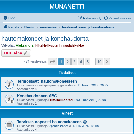
MUNANETTI
UKK
Rekisteröidy
Kirjaudu sisään
Kanala
Etusivu
munivaiset
hautomakoneet ja konehaudonta
hautomakoneet ja konehaudonta
Valvojat:
Aleksandra
,
HiltaHelikopteri
,
maatiaiskukko
Uusi Aihe
Sivu
1
/
10
1
2
3
4
5
10
Seuraava
474 viestiketjua
…
Tiedotteet
Termostaatti hautomakoneeseen
Uusin viesti Kirjoittaja
speedy gonzales
«
30 Touko 2012, 20:29
Vastaukset:
4
Konehaudonnan ABC
Uusin viesti Kirjoittaja
HiltaHelikopteri
«
03 Huhti 2011, 20:09
Vastaukset:
2
Aiheet
Tarvitsen nopeasti hautomakoneen 😐
Uusin viesti Kirjoittaja
Viljamin kanat
«
02 Elo 2026, 18:08
Vastaukset:
4