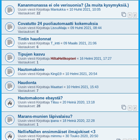
Kananmunassa ei ole verisuonia? (Ja muita kysymyksiä.)
Uusin viesti Kirjoittaja
Mantukka
«
10 Huhti 2021, 10:05
Vastaukset:
22
1
2
Covatutto 24 puoliautomaatti kokemuksia
Uusin viesti Kirjoittaja
LissuMaija
«
09 Huhti 2021, 08:44
Vastaukset:
8
Tintin haudonnat
Uusin viesti Kirjoittaja
T_intti
«
09 Maalis 2021, 21:06
Vastaukset:
6
Tipujen kasvu
Uusin viesti Kirjoittaja
HiltaHelikopteri
«
16 Helmi 2021, 17:27
Vastaukset:
1
Hautomakone
Uusin viesti Kirjoittaja
Kingi19
«
10 Helmi 2021, 20:54
Haudonta
Uusin viesti Kirjoittaja
Maattari
«
10 Helmi 2021, 15:43
Vastaukset:
7
Hautomakone ebaystä?
Uusin viesti Kirjoittaja
Titiuu
«
20 Heinä 2020, 13:18
Vastaukset:
28
1
2
Marans-munien läpivalaisu?
Uusin viesti Kirjoittaja
ipana
«
18 Heinä 2020, 22:28
Vastaukset:
1
NellieNallen ensimmäiset ilmajokiset <3
Uusin viesti Kirjoittaja
mimmu
«
30 Touko 2020, 20:50
Vastaukset:
33