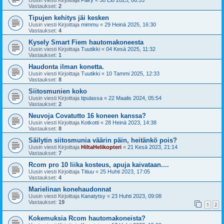
Vastaukset:
2
Tipujen kehitys jäi kesken
Uusin viesti Kirjoittaja
mimmu
«
29 Heinä 2025, 16:30
Vastaukset:
4
Kysely Smart Fiem hautomakoneesta
Uusin viesti Kirjoittaja
Tuutikki
«
04 Kesä 2025, 11:32
Vastaukset:
1
Haudonta ilman konetta.
Uusin viesti Kirjoittaja
Tuutikki
«
10 Tammi 2025, 12:33
Vastaukset:
8
Siitosmunien koko
Uusin viesti Kirjoittaja
tipulassa
«
22 Maalis 2024, 05:54
Vastaukset:
2
Neuvoja Covatutto 16 koneen kanssa?
Uusin viesti Kirjoittaja
Kotkotti
«
28 Heinä 2023, 14:38
Vastaukset:
8
Säilytin siitosmunia väärin päin, heitänkö pois?
Uusin viesti Kirjoittaja
HiltaHelikopteri
«
21 Kesä 2023, 21:14
Vastaukset:
7
Rcom pro 10 liika kosteus, apuja kaivataan....
Uusin viesti Kirjoittaja
Titiuu
«
25 Huhti 2023, 17:05
Vastaukset:
4
Marielinan konehaudonnat
Uusin viesti Kirjoittaja
Kanatytsy
«
23 Huhti 2023, 09:08
Vastaukset:
19
1
2
Kokemuksia Rcom hautomakoneista?