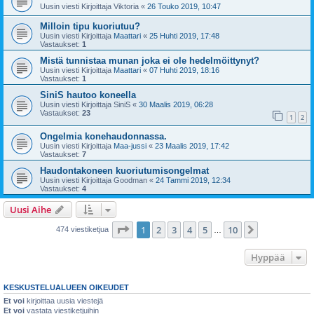
Uusin viesti Kirjoittaja
Viktoria
«
26 Touko 2019, 10:47
Milloin tipu kuoriutuu?
Uusin viesti Kirjoittaja
Maattari
«
25 Huhti 2019, 17:48
Vastaukset:
1
Mistä tunnistaa munan joka ei ole hedelmöittynyt?
Uusin viesti Kirjoittaja
Maattari
«
07 Huhti 2019, 18:16
Vastaukset:
1
SiniS hautoo koneella
Uusin viesti Kirjoittaja
SiniS
«
30 Maalis 2019, 06:28
Vastaukset:
23
1
2
Ongelmia konehaudonnassa.
Uusin viesti Kirjoittaja
Maa-jussi
«
23 Maalis 2019, 17:42
Vastaukset:
7
Haudontakoneen kuoriutumisongelmat
Uusin viesti Kirjoittaja
Goodman
«
24 Tammi 2019, 12:34
Vastaukset:
4
Uusi Aihe
Sivu
1
/
10
1
2
3
4
5
10
Seuraava
474 viestiketjua
…
Hyppää
KESKUSTELUALUEEN OIKEUDET
Et voi
kirjoittaa uusia viestejä
Et voi
vastata viestiketjuihin