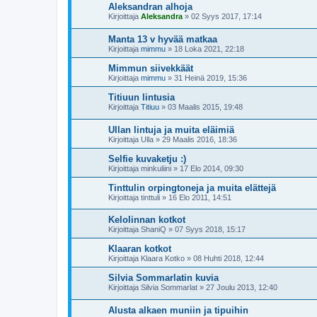
Aleksandran alhoja
Kirjoittaja
Aleksandra
»
02 Syys 2017, 17:14
Manta 13 v hyvää matkaa
Kirjoittaja
mimmu
»
18 Loka 2021, 22:18
Mimmun siivekkäät
Kirjoittaja
mimmu
»
31 Heinä 2019, 15:36
Titiuun lintusia
Kirjoittaja
Titiuu
»
03 Maalis 2015, 19:48
Ullan lintuja ja muita eläimiä
Kirjoittaja
Ulla
»
29 Maalis 2016, 18:36
Selfie kuvaketju :)
Kirjoittaja
minkuliini
»
17 Elo 2014, 09:30
Tinttulin orpingtoneja ja muita elättejä
Kirjoittaja
tinttuli
»
16 Elo 2011, 14:51
Kelolinnan kotkot
Kirjoittaja
ShaniQ
»
07 Syys 2018, 15:17
Klaaran kotkot
Kirjoittaja
Klaara Kotko
»
08 Huhti 2018, 12:44
Silvia Sommarlatin kuvia
Kirjoittaja
Silvia Sommarlat
»
27 Joulu 2013, 12:40
Alusta alkaen muniin ja tipuihin