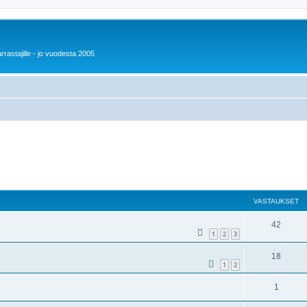
rrastajille - jo vuodesta 2005
VASTAUKSET
42
1
2
3
18
1
2
1