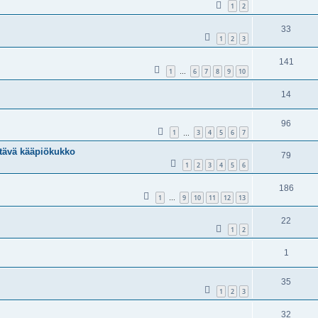
1
2
33
1
2
3
141
1
6
7
8
9
10
…
14
96
1
3
4
5
6
7
…
tävä kääpiökukko
79
1
2
3
4
5
6
186
1
9
10
11
12
13
…
22
1
2
1
35
1
2
3
32