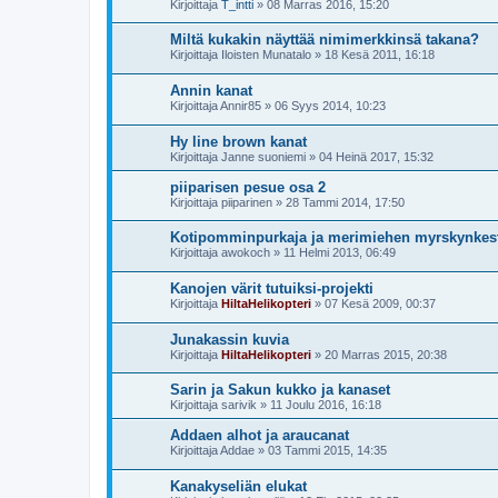
Kirjoittaja
T_intti
»
08 Marras 2016, 15:20
Miltä kukakin näyttää nimimerkkinsä takana?
Kirjoittaja
Iloisten Munatalo
»
18 Kesä 2011, 16:18
Annin kanat
Kirjoittaja
Annir85
»
06 Syys 2014, 10:23
Hy line brown kanat
Kirjoittaja
Janne suoniemi
»
04 Heinä 2017, 15:32
piiparisen pesue osa 2
Kirjoittaja
piiparinen
»
28 Tammi 2014, 17:50
Kotipomminpurkaja ja merimiehen myrskynkes
Kirjoittaja
awokoch
»
11 Helmi 2013, 06:49
Kanojen värit tutuiksi-projekti
Kirjoittaja
HiltaHelikopteri
»
07 Kesä 2009, 00:37
Junakassin kuvia
Kirjoittaja
HiltaHelikopteri
»
20 Marras 2015, 20:38
Sarin ja Sakun kukko ja kanaset
Kirjoittaja
sarivik
»
11 Joulu 2016, 16:18
Addaen alhot ja araucanat
Kirjoittaja
Addae
»
03 Tammi 2015, 14:35
Kanakyseliän elukat