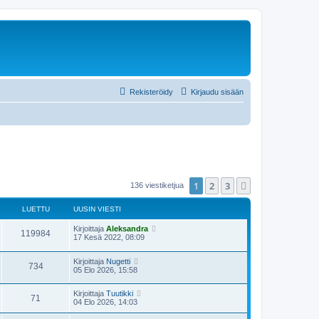
Rekisteröidy
Kirjaudu sisään
1
2
3
Seuraava
136 viestiketjua
LUETTU
UUSIN VIESTI
Kirjoittaja
Aleksandra
119984
17 Kesä 2022, 08:09
Kirjoittaja
Nugetti
734
05 Elo 2026, 15:58
Kirjoittaja
Tuutikki
71
04 Elo 2026, 14:03