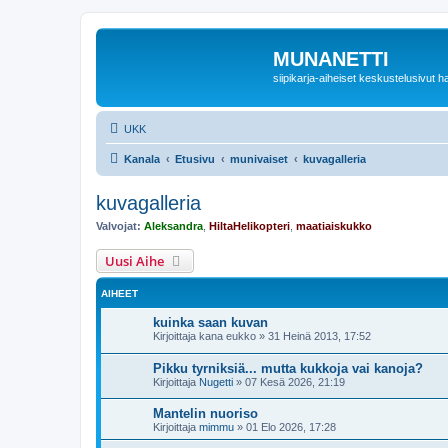
MUNANETTI
siipikarja-aiheiset keskustelusivut ha
UKK
Kanala
Etusivu
munivaiset
kuvagalleria
kuvagalleria
Valvojat:
Aleksandra
,
HiltaHelikopteri
,
maatiaiskukko
Uusi Aihe
AIHEET
kuinka saan kuvan
Kirjoittaja
kana eukko
»
31 Heinä 2013, 17:52
Pikku tyrniksiä... mutta kukkoja vai kanoja?
Kirjoittaja
Nugetti
»
07 Kesä 2026, 21:19
Mantelin nuoriso
Kirjoittaja
mimmu
»
01 Elo 2026, 17:28