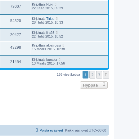
Kirjoittaja
Nuki
73007
22 Kesä 2015, 09:29
Kirjoittaja
Titiuu
54320
28 Huhti 2015, 18:33
Kirjoittaja
iira93
20427
22 Huhti 2015, 18:52
Kirjoittaja
albatrossi
43298
15 Maalis 2015, 10:38
Kirjoittaja
kuntola
21454
13 Maalis 2015, 17:56
1
2
3
Seuraava
136 viestiketjua
Hyppää
Poista evästeet
Kaikki ajat ovat
UTC+03:00