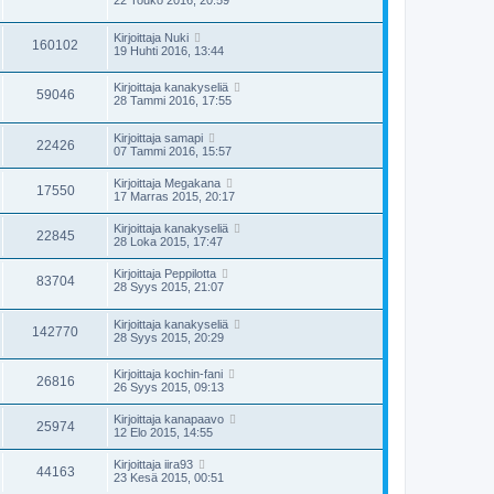
Kirjoittaja
Nuki
160102
19 Huhti 2016, 13:44
Kirjoittaja
kanakyseliä
59046
28 Tammi 2016, 17:55
Kirjoittaja
samapi
22426
07 Tammi 2016, 15:57
Kirjoittaja
Megakana
17550
17 Marras 2015, 20:17
Kirjoittaja
kanakyseliä
22845
28 Loka 2015, 17:47
Kirjoittaja
Peppilotta
83704
28 Syys 2015, 21:07
Kirjoittaja
kanakyseliä
142770
28 Syys 2015, 20:29
Kirjoittaja
kochin-fani
26816
26 Syys 2015, 09:13
Kirjoittaja
kanapaavo
25974
12 Elo 2015, 14:55
Kirjoittaja
iira93
44163
23 Kesä 2015, 00:51