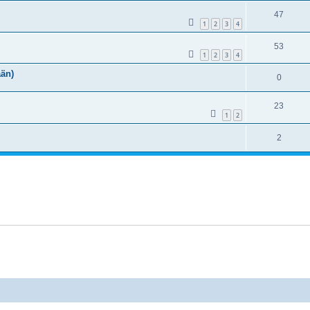
47
1
2
3
4
53
1
2
3
4
ään)
0
23
1
2
2