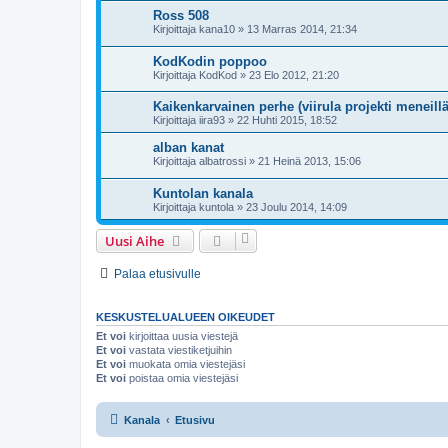
Ross 508
Kirjoittaja
kana10
»
13 Marras 2014, 21:34
KodKodin poppoo
Kirjoittaja
KodKod
»
23 Elo 2012, 21:20
Kaikenkarvainen perhe (viirula projekti meneill
Kirjoittaja
iira93
»
22 Huhti 2015, 18:52
alban kanat
Kirjoittaja
albatrossi
»
21 Heinä 2013, 15:06
Kuntolan kanala
Kirjoittaja
kuntola
»
23 Joulu 2014, 14:09
Uusi Aihe
Palaa etusivulle
KESKUSTELUALUEEN OIKEUDET
Et voi
kirjoittaa uusia viestejä
Et voi
vastata viestiketjuihin
Et voi
muokata omia viestejäsi
Et voi
poistaa omia viestejäsi
Kanala
Etusivu