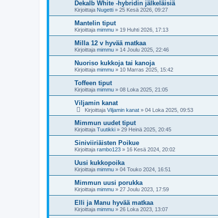
Dekalb White -hybridin jälkeläisiä
Kirjoittaja
Nugetti
»
25 Kesä 2026, 09:27
Mantelin tiput
Kirjoittaja
mimmu
»
19 Huhti 2026, 17:13
Milla 12 v hyvää matkaa
Kirjoittaja
mimmu
»
14 Joulu 2025, 22:46
Nuoriso kukkoja tai kanoja
Kirjoittaja
mimmu
»
10 Marras 2025, 15:42
Toffeen tiput
Kirjoittaja
mimmu
»
08 Loka 2025, 21:05
Viljamin kanat
Kirjoittaja
Viljamin kanat
»
04 Loka 2025, 09:53
Mimmun uudet tiput
Kirjoittaja
Tuutikki
»
29 Heinä 2025, 20:45
Siniviiriäisten Poikue
Kirjoittaja
rambo123
»
16 Kesä 2024, 20:02
Uusi kukkopoika
Kirjoittaja
mimmu
»
04 Touko 2024, 16:51
Mimmun uusi porukka
Kirjoittaja
mimmu
»
27 Joulu 2023, 17:59
Elli ja Manu hyvää matkaa
Kirjoittaja
mimmu
»
26 Loka 2023, 13:07