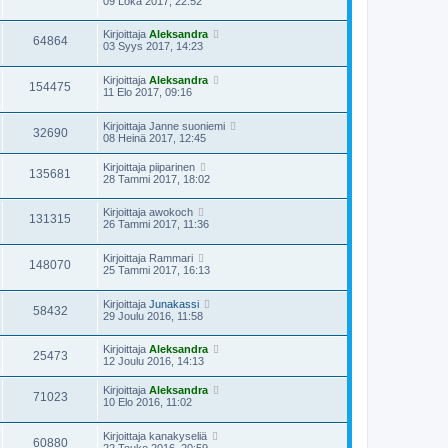
09 Loka 2017, 22:52
Kirjoittaja
Aleksandra
64864
03 Syys 2017, 14:23
Kirjoittaja
Aleksandra
154475
11 Elo 2017, 09:16
Kirjoittaja
Janne suoniemi
32690
08 Heinä 2017, 12:45
Kirjoittaja
piiparinen
135681
28 Tammi 2017, 18:02
Kirjoittaja
awokoch
131315
26 Tammi 2017, 11:36
Kirjoittaja
Rammari
148070
25 Tammi 2017, 16:13
Kirjoittaja
Junakassi
58432
29 Joulu 2016, 11:58
Kirjoittaja
Aleksandra
25473
12 Joulu 2016, 14:13
Kirjoittaja
Aleksandra
71023
10 Elo 2016, 11:02
Kirjoittaja
kanakyseliä
60880
22 Touko 2016, 20:59