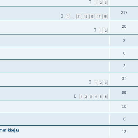
1
2
3
217
1
11
12
13
14
15
…
20
1
2
2
0
2
37
1
2
3
89
1
2
3
4
5
6
10
6
emmikkejä)
13