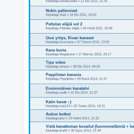
Kirjoittaja
kanakyseliä
»
12 Elo 2015, 22:35
Nukin palleroiset
Kirjoittaja
Nuki
»
16 Elo 2011, 19:03
Peltolan eläjiä vol 2
Kirjoittaja
Peltolan eläjät
»
05 Huhti 2011, 20:06
Uusi yritys, Kivan kanaset
Kirjoittaja
kiva kana
»
07 Tammi 2016, 13:55
Kana kuvia
Kirjoittaja
Megakana
»
17 Marras 2015, 20:17
Tipu video
Kirjoittaja
tehave
»
08 Elo 2014, 09:39
Peppilotan kanasia
Kirjoittaja
Peppilotta
»
09 Kesä 2014, 21:47
Ensimmäinen kanatalvi
Kirjoittaja
tuulih
»
22 Elo 2014, 21:37
Katin kanat :-)
Kirjoittaja
kati123
»
25 Touko 2015, 19:31
Aution kotkot
Kirjoittaja
jinsi
»
23 Helmi 2014, 21:32
Vielä kanattoman kuvailut (luonnoneläimiä + l
Kirjoittaja
iira93
»
30 Syys 2014, 21:39