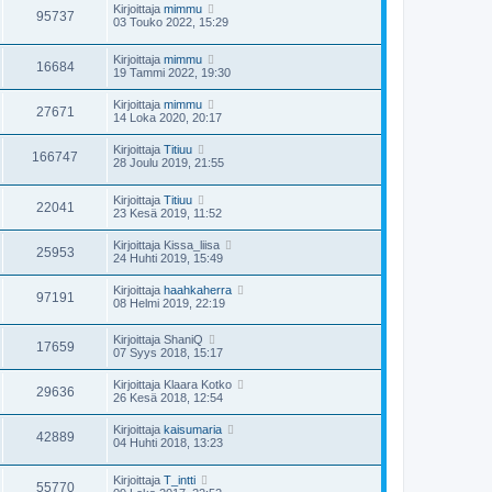
Kirjoittaja
mimmu
95737
03 Touko 2022, 15:29
Kirjoittaja
mimmu
16684
19 Tammi 2022, 19:30
Kirjoittaja
mimmu
27671
14 Loka 2020, 20:17
Kirjoittaja
Titiuu
166747
28 Joulu 2019, 21:55
Kirjoittaja
Titiuu
22041
23 Kesä 2019, 11:52
Kirjoittaja
Kissa_liisa
25953
24 Huhti 2019, 15:49
Kirjoittaja
haahkaherra
97191
08 Helmi 2019, 22:19
Kirjoittaja
ShaniQ
17659
07 Syys 2018, 15:17
Kirjoittaja
Klaara Kotko
29636
26 Kesä 2018, 12:54
Kirjoittaja
kaisumaria
42889
04 Huhti 2018, 13:23
Kirjoittaja
T_intti
55770