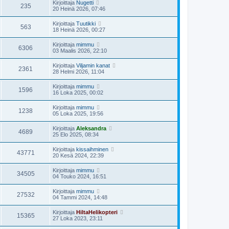
Kirjoittaja
Nugetti
235
20 Heinä 2026, 07:46
Kirjoittaja
Tuutikki
563
18 Heinä 2026, 00:27
Kirjoittaja
mimmu
6306
03 Maalis 2026, 22:10
Kirjoittaja
Viljamin kanat
2361
28 Helmi 2026, 11:04
Kirjoittaja
mimmu
1596
16 Loka 2025, 00:02
Kirjoittaja
mimmu
1238
05 Loka 2025, 19:56
Kirjoittaja
Aleksandra
4689
25 Elo 2025, 08:34
Kirjoittaja
kissaihminen
43771
20 Kesä 2024, 22:39
Kirjoittaja
mimmu
34505
04 Touko 2024, 16:51
Kirjoittaja
mimmu
27532
04 Tammi 2024, 14:48
Kirjoittaja
HiltaHelikopteri
15365
27 Loka 2023, 23:11