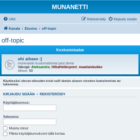
MUNANETTI
UKK
Rekisteröidy
Kirjaudu sisään
Kanala
Etusivu
off-topic
off-topic
Keskustelualue
ohi aiheen :)
munivaisiin kuulumattomat jutut tänne
Valvojat:
Aleksandra
,
HiltaHelikopteri
,
maatiaiskukko
Aiheet:
50
Käytössäsi olevat oikeudet eivät salli tämän alueen viestien katselemista tai
lukemista.
KIRJAUDU SISÄÄN
•
REKISTERÖIDY
Käyttäjätunnus:
Salasana:
Muista minut
Piilota käyttäjätunnukseni tällä kertaa