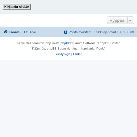
Hyppää
Kanala
Etusivu
Poista evästeet
Kaikki ajat ovat
UTC+03:00
Keskustelufoorumin ohjelmisto
phpBB
® Forum Software © phpBB Limited
Käännös: phpBB Suomi (lurttinen, harritapio, Pettis)
Yksityisyys
|
Ehdot