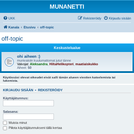
MUNANETTI
UKK
Rekisteröidy
Kirjaudu sisään
Kanala
Etusivu
off-topic
off-topic
Keskustelualue
ohi aiheen :)
munivaisiin kuulumattomat jutut tänne
Valvojat:
Aleksandra
,
HiltaHelikopteri
,
maatiaiskukko
Aiheet:
50
Käytössäsi olevat oikeudet eivät salli tämän alueen viestien katselemista tai
lukemista.
KIRJAUDU SISÄÄN
•
REKISTERÖIDY
Käyttäjätunnus:
Salasana:
Muista minut
Piilota käyttäjätunnukseni tällä kertaa