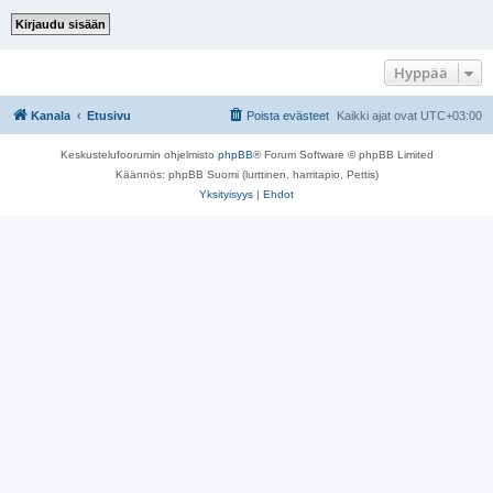
Hyppää
Kanala
Etusivu
Poista evästeet
Kaikki ajat ovat
UTC+03:00
Keskustelufoorumin ohjelmisto
phpBB
® Forum Software © phpBB Limited
Käännös: phpBB Suomi (lurttinen, harritapio, Pettis)
Yksityisyys
|
Ehdot