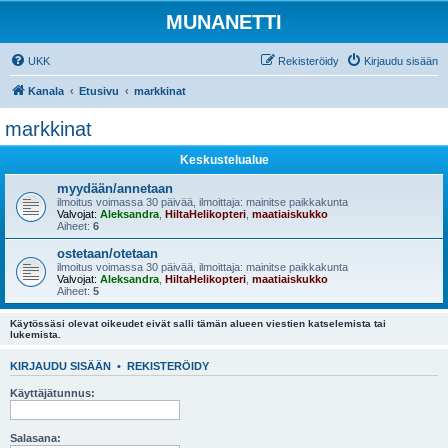
MUNANETTI
UKK
Rekisteröidy
Kirjaudu sisään
Kanala
Etusivu
markkinat
markkinat
Keskustelualue
myydään/annetaan
ilmoitus voimassa 30 päivää, ilmoittaja: mainitse paikkakunta
Valvojat:
Aleksandra
,
HiltaHelikopteri
,
maatiaiskukko
Aiheet:
6
ostetaan/otetaan
ilmoitus voimassa 30 päivää, ilmoittaja: mainitse paikkakunta
Valvojat:
Aleksandra
,
HiltaHelikopteri
,
maatiaiskukko
Aiheet:
5
Käytössäsi olevat oikeudet eivät salli tämän alueen viestien katselemista tai
lukemista.
KIRJAUDU SISÄÄN
•
REKISTERÖIDY
Käyttäjätunnus:
Salasana: