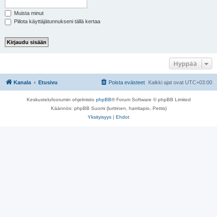
Muista minut
Piilota käyttäjätunnukseni tällä kertaa
Hyppää
Kanala
Etusivu
Poista evästeet
Kaikki ajat ovat
UTC+03:00
Keskustelufoorumin ohjelmisto
phpBB
® Forum Software © phpBB Limited
Käännös: phpBB Suomi (lurttinen, harritapio, Pettis)
Yksityisyys
|
Ehdot