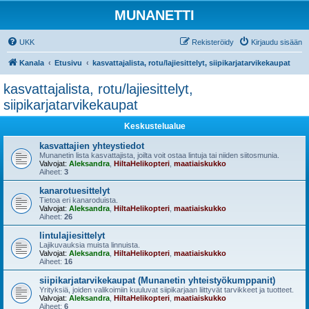
MUNANETTI
UKK
Rekisteröidy
Kirjaudu sisään
Kanala
Etusivu
kasvattajalista, rotu/lajiesittelyt, siipikarjatarvikekaupat
kasvattajalista, rotu/lajiesittelyt,
siipikarjatarvikekaupat
Keskustelualue
kasvattajien yhteystiedot
Munanetin lista kasvattajista, joilta voit ostaa lintuja tai niiden siitosmunia.
Valvojat:
Aleksandra
,
HiltaHelikopteri
,
maatiaiskukko
Aiheet:
3
kanarotuesittelyt
Tietoa eri kanaroduista.
Valvojat:
Aleksandra
,
HiltaHelikopteri
,
maatiaiskukko
Aiheet:
26
lintulajiesittelyt
Lajikuvauksia muista linnuista.
Valvojat:
Aleksandra
,
HiltaHelikopteri
,
maatiaiskukko
Aiheet:
16
siipikarjatarvikekaupat (Munanetin yhteistyökumppanit)
Yrityksiä, joiden valikoimiin kuuluvat siipikarjaan liittyvät tarvikkeet ja tuotteet.
Valvojat:
Aleksandra
,
HiltaHelikopteri
,
maatiaiskukko
Aiheet:
6