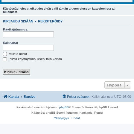
Käytössäsi olevat oikeudet eivät salli tämän alueen viestien katselemista tai
lukemista.
KIRJAUDU SISÄÄN
•
REKISTERÖIDY
Käyttäjätunnus:
Salasana:
Muista minut
Piilota käyttäjätunnukseni tällä kertaa
Hyppää
Kanala
Etusivu
Poista evästeet
Kaikki ajat ovat
UTC+03:00
Keskustelufoorumin ohjelmisto
phpBB
® Forum Software © phpBB Limited
Käännös: phpBB Suomi (lurttinen, harritapio, Pettis)
Yksityisyys
|
Ehdot