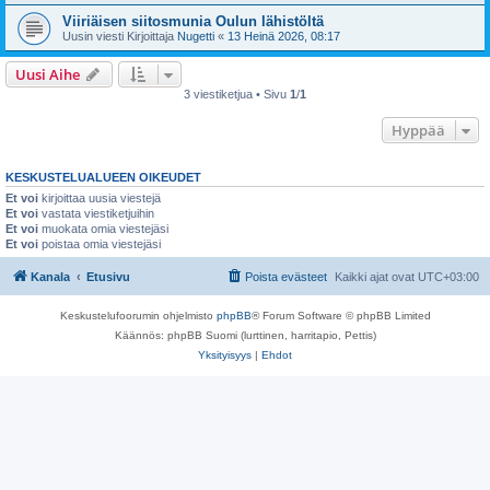
Viiriäisen siitosmunia Oulun lähistöltä
Uusin viesti Kirjoittaja
Nugetti
«
13 Heinä 2026, 08:17
Uusi Aihe
3 viestiketjua • Sivu
1
/
1
Hyppää
KESKUSTELUALUEEN OIKEUDET
Et voi
kirjoittaa uusia viestejä
Et voi
vastata viestiketjuihin
Et voi
muokata omia viestejäsi
Et voi
poistaa omia viestejäsi
Kanala
Etusivu
Poista evästeet
Kaikki ajat ovat
UTC+03:00
Keskustelufoorumin ohjelmisto
phpBB
® Forum Software © phpBB Limited
Käännös: phpBB Suomi (lurttinen, harritapio, Pettis)
Yksityisyys
|
Ehdot