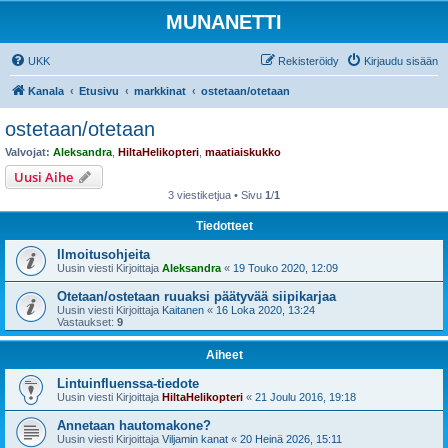
MUNANETTI
UKK
Rekisteröidy
Kirjaudu sisään
Kanala
Etusivu
markkinat
ostetaan/otetaan
ostetaan/otetaan
Valvojat:
Aleksandra
,
HiltaHelikopteri
,
maatiaiskukko
Uusi Aihe
3 viestiketjua • Sivu
1
/
1
Tiedotteet
Ilmoitusohjeita
Uusin viesti Kirjoittaja
Aleksandra
«
19 Touko 2020, 12:09
Otetaan/ostetaan ruuaksi päätyvää siipikarjaa
Uusin viesti Kirjoittaja
Kaitanen
«
16 Loka 2020, 13:24
Vastaukset:
9
Aiheet
Lintuinfluenssa-tiedote
Uusin viesti Kirjoittaja
HiltaHelikopteri
«
21 Joulu 2016, 19:18
Annetaan hautomakone?
Uusin viesti Kirjoittaja
Viljamin kanat
«
20 Heinä 2026, 15:11