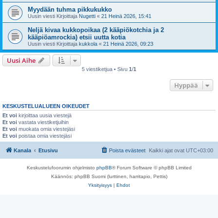
Myydään tuhma pikkukukko
Uusin viesti Kirjoittaja
Nugetti
«
21 Heinä 2026, 15:41
Neljä kivaa kukkopoikaa (2 kääpiökotchia ja 2
kääpiöamrockia) etsii uutta kotia
Uusin viesti Kirjoittaja
kukkola
«
21 Heinä 2026, 09:23
Uusi Aihe
5 viestiketjua • Sivu
1
/
1
Hyppää
KESKUSTELUALUEEN OIKEUDET
Et voi
kirjoittaa uusia viestejä
Et voi
vastata viestiketjuihin
Et voi
muokata omia viestejäsi
Et voi
poistaa omia viestejäsi
Kanala
Etusivu
Poista evästeet
Kaikki ajat ovat
UTC+03:00
Keskustelufoorumin ohjelmisto
phpBB
® Forum Software © phpBB Limited
Käännös: phpBB Suomi (lurttinen, harritapio, Pettis)
Yksityisyys
|
Ehdot