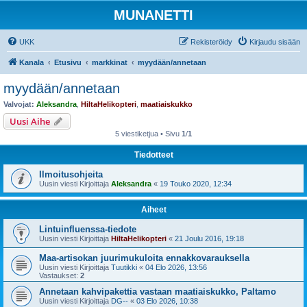
MUNANETTI
UKK
Rekisteröidy
Kirjaudu sisään
Kanala
Etusivu
markkinat
myydään/annetaan
myydään/annetaan
Valvojat:
Aleksandra
,
HiltaHelikopteri
,
maatiaiskukko
Uusi Aihe
5 viestiketjua • Sivu
1
/
1
Tiedotteet
Ilmoitusohjeita
Uusin viesti Kirjoittaja
Aleksandra
«
19 Touko 2020, 12:34
Aiheet
Lintuinfluenssa-tiedote
Uusin viesti Kirjoittaja
HiltaHelikopteri
«
21 Joulu 2016, 19:18
Maa-artisokan juurimukuloita ennakkovarauksella
Uusin viesti Kirjoittaja
Tuutikki
«
04 Elo 2026, 13:56
Vastaukset:
2
Annetaan kahvipakettia vastaan maatiaiskukko, Paltamo
Uusin viesti Kirjoittaja
DG--
«
03 Elo 2026, 10:38