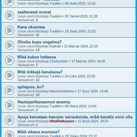
Uusin viesti Kirjoittaja
Tuutikki
«
06 Huhti 2025, 12:43
vaahtoavat munat
Uusin viesti Kirjoittaja
Tuutikki
«
25 Tammi 2025, 21:28
Vastaukset:
3
Kana oksentaa
Uusin viesti Kirjoittaja
Tuutikki
«
23 Joulu 2024, 21:02
Vastaukset:
11
Olisiko kupu ongelma?
Uusin viesti Kirjoittaja
Kotkotti
«
21 Marras 2024, 22:16
Vastaukset:
13
Mikä kukon heltassa
Uusin viesti Kirjoittaja
Chickychick
«
17 Marras 2024, 16:00
Vastaukset:
2
Mitä örkkejä kanalassa?
Uusin viesti Kirjoittaja
Tuutikki
«
04 Loka 2024, 22:59
Vastaukset:
12
epilepsia..ko?
Uusin viesti Kirjoittaja
SakuraYukishira
«
17 Syys 2024, 14:40
Vastaukset:
10
Hautojan/kanaemon anemia
Uusin viesti Kirjoittaja
Tuutikki
«
08 Heinä 2024, 13:00
Vastaukset:
2
Apuja kaivataan kanojen sairauksista, mikä kanalla voisi olla
Uusin viesti Kirjoittaja
HiltaHelikopteri
«
11 Kesä 2024, 19:24
Vastaukset:
1
Mikä vikana munissa?
Uusin viesti Kirjoittaja
Tuutikki
«
28 Touko 2024, 23:37