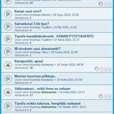
Vastaukset:
22
1
2
Kanan uusi oire?
Uusin viesti Kirjoittaja
mimmu
«
29 Syys 2023, 21:00
Vastaukset:
2
Sairastunut 3 kk tipu?
Uusin viesti Kirjoittaja
Tuutikki
«
23 Elo 2023, 11:43
Vastaukset:
4
Tipulla kanatäitä/väiveitä - KANAN PYSTYASENTO
Uusin viesti Kirjoittaja
Tuutikki
«
07 Kesä 2023, 21:17
Vastaukset:
5
IB-viruksen uusi alavariantti?
Uusin viesti Kirjoittaja
Titiuu
«
29 Touko 2023, 22:09
Vastaukset:
1
Kanapunkit, apua!
Uusin viesti Kirjoittaja
Kanatytsy
«
14 Touko 2023, 08:35
Vastaukset:
36
1
2
3
Munien kuorissa pilkkuja..
Uusin viesti Kirjoittaja
Kanatytsy
«
19 Huhti 2023, 07:59
Vastaukset:
4
Valkovatsuri.. mikä ihme se onkaan
Uusin viesti Kirjoittaja
Aleksandra
«
16 Huhti 2023, 10:17
Vastaukset:
27
1
2
Tipulla nokka tukossa, hengittää raskaasti
Uusin viesti Kirjoittaja
Aleksandra
«
07 Maalis 2023, 18:57
Vastaukset:
2