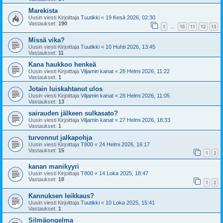
Marekista
Uusin viesti Kirjoittaja
Tuutikki
«
19 Kesä 2026, 02:30
Vastaukset:
190
1
10
11
12
13
…
Missä vika?
Uusin viesti Kirjoittaja
Tuutikki
«
10 Huhti 2026, 13:45
Vastaukset:
11
Kana haukkoo henkeä
Uusin viesti Kirjoittaja
Viljamin kanat
«
28 Helmi 2026, 11:22
Vastaukset:
1
Jotain luiskahtanut ulos
Uusin viesti Kirjoittaja
Viljamin kanat
«
28 Helmi 2026, 11:05
Vastaukset:
13
sairauden jälkeen sulkasato?
Uusin viesti Kirjoittaja
Viljamin kanat
«
27 Helmi 2026, 18:33
Vastaukset:
1
turvonnut jalkapohja
Uusin viesti Kirjoittaja
T800
«
24 Helmi 2026, 16:17
Vastaukset:
15
1
2
kanan manikyyri
Uusin viesti Kirjoittaja
T800
«
14 Loka 2025, 18:47
Vastaukset:
18
1
2
Kannuksen leikkaus?
Uusin viesti Kirjoittaja
Tuutikki
«
10 Loka 2025, 15:41
Vastaukset:
1
Silmäongelma