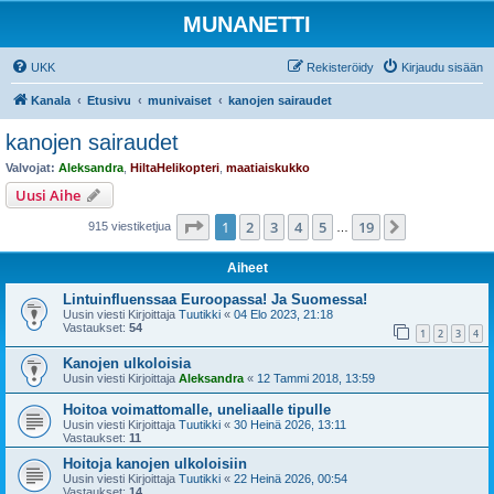
MUNANETTI
UKK
Rekisteröidy
Kirjaudu sisään
Kanala
Etusivu
munivaiset
kanojen sairaudet
kanojen sairaudet
Valvojat:
Aleksandra
,
HiltaHelikopteri
,
maatiaiskukko
Uusi Aihe
Sivu
1
/
19
1
2
3
4
5
19
Seuraava
915 viestiketjua
…
Aiheet
Lintuinfluenssaa Euroopassa! Ja Suomessa!
Uusin viesti Kirjoittaja
Tuutikki
«
04 Elo 2023, 21:18
Vastaukset:
54
1
2
3
4
Kanojen ulkoloisia
Uusin viesti Kirjoittaja
Aleksandra
«
12 Tammi 2018, 13:59
Hoitoa voimattomalle, uneliaalle tipulle
Uusin viesti Kirjoittaja
Tuutikki
«
30 Heinä 2026, 13:11
Vastaukset:
11
Hoitoja kanojen ulkoloisiin
Uusin viesti Kirjoittaja
Tuutikki
«
22 Heinä 2026, 00:54
Vastaukset:
14