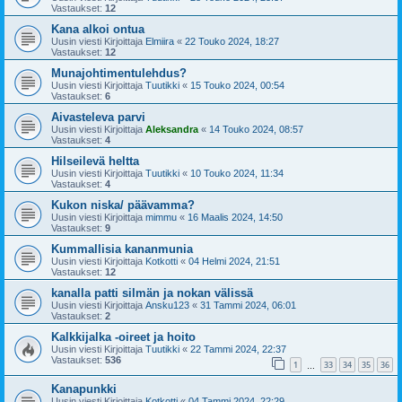
Vastaukset:
12
Kana alkoi ontua
Uusin viesti Kirjoittaja
Elmiira
«
22 Touko 2024, 18:27
Vastaukset:
12
Munajohtimentulehdus?
Uusin viesti Kirjoittaja
Tuutikki
«
15 Touko 2024, 00:54
Vastaukset:
6
Aivasteleva parvi
Uusin viesti Kirjoittaja
Aleksandra
«
14 Touko 2024, 08:57
Vastaukset:
4
Hilseilevä heltta
Uusin viesti Kirjoittaja
Tuutikki
«
10 Touko 2024, 11:34
Vastaukset:
4
Kukon niska/ päävamma?
Uusin viesti Kirjoittaja
mimmu
«
16 Maalis 2024, 14:50
Vastaukset:
9
Kummallisia kananmunia
Uusin viesti Kirjoittaja
Kotkotti
«
04 Helmi 2024, 21:51
Vastaukset:
12
kanalla patti silmän ja nokan välissä
Uusin viesti Kirjoittaja
Ansku123
«
31 Tammi 2024, 06:01
Vastaukset:
2
Kalkkijalka -oireet ja hoito
Uusin viesti Kirjoittaja
Tuutikki
«
22 Tammi 2024, 22:37
Vastaukset:
536
1
33
34
35
36
…
Kanapunkki
Uusin viesti Kirjoittaja
Kotkotti
«
04 Tammi 2024, 22:29