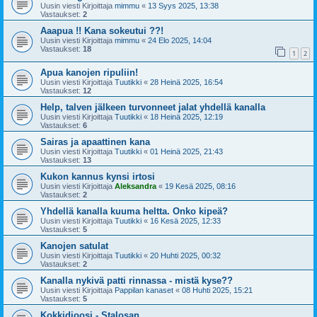
Uusin viesti Kirjoittaja
mimmu
«
13 Syys 2025, 13:38
Vastaukset:
2
Aaapua !! Kana sokeutui ??!
Uusin viesti Kirjoittaja
mimmu
«
24 Elo 2025, 14:04
Vastaukset:
18
1
2
Apua kanojen ripuliin!
Uusin viesti Kirjoittaja
Tuutikki
«
28 Heinä 2025, 16:54
Vastaukset:
12
Help, talven jälkeen turvonneet jalat yhdellä kanalla
Uusin viesti Kirjoittaja
Tuutikki
«
18 Heinä 2025, 12:19
Vastaukset:
6
Sairas ja apaattinen kana
Uusin viesti Kirjoittaja
Tuutikki
«
01 Heinä 2025, 21:43
Vastaukset:
13
Kukon kannus kynsi irtosi
Uusin viesti Kirjoittaja
Aleksandra
«
19 Kesä 2025, 08:16
Vastaukset:
2
Yhdellä kanalla kuuma heltta. Onko kipeä?
Uusin viesti Kirjoittaja
Tuutikki
«
16 Kesä 2025, 12:33
Vastaukset:
5
Kanojen satulat
Uusin viesti Kirjoittaja
Tuutikki
«
20 Huhti 2025, 00:32
Vastaukset:
2
Kanalla nykivä patti rinnassa - mistä kyse??
Uusin viesti Kirjoittaja
Pappilan kanaset
«
08 Huhti 2025, 15:21
Vastaukset:
5
Kokkidioosi - Stalosan