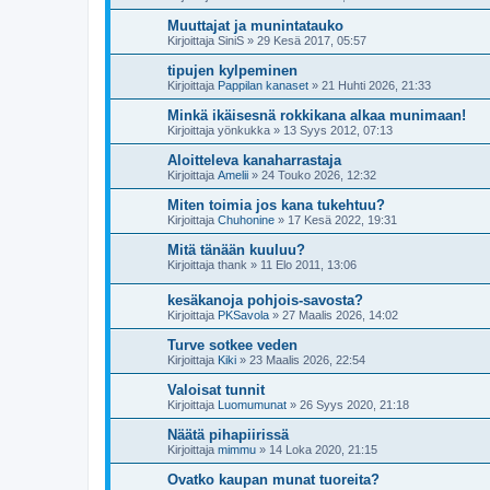
Muuttajat ja munintatauko
Kirjoittaja
SiniS
»
29 Kesä 2017, 05:57
tipujen kylpeminen
Kirjoittaja
Pappilan kanaset
»
21 Huhti 2026, 21:33
Minkä ikäisesnä rokkikana alkaa munimaan!
Kirjoittaja
yönkukka
»
13 Syys 2012, 07:13
Aloitteleva kanaharrastaja
Kirjoittaja
Amelii
»
24 Touko 2026, 12:32
Miten toimia jos kana tukehtuu?
Kirjoittaja
Chuhonine
»
17 Kesä 2022, 19:31
Mitä tänään kuuluu?
Kirjoittaja
thank
»
11 Elo 2011, 13:06
kesäkanoja pohjois-savosta?
Kirjoittaja
PKSavola
»
27 Maalis 2026, 14:02
Turve sotkee veden
Kirjoittaja
Kiki
»
23 Maalis 2026, 22:54
Valoisat tunnit
Kirjoittaja
Luomumunat
»
26 Syys 2020, 21:18
Näätä pihapiirissä
Kirjoittaja
mimmu
»
14 Loka 2020, 21:15
Ovatko kaupan munat tuoreita?