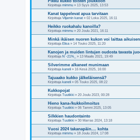
Pikku kukko toisten joukkoon
Kirjoittaja
mimmu
»
13 Syys 2025, 13:53
Kanat tappelevat apua tarvitaan
Kirjoittaja
Viljamin kanat
»
02 Loka 2025, 16:11
Heikko ruokahalu kanoilla?
Kirjoittaja
mimmu
»
20 Joulu 2021, 16:11
Minkä ikäisen nuoren kukon voi laittaa aikuise
Kirjoittaja
Elisa
»
14 Touko 2025, 11:20
Kanojen ja muiden lintujen oudosta tavasta ju
Kirjoittaja
N´-21%_
»
13 Maalis 2021, 19:49
Silverimme alkaneet munimaan
Kirjoittaja
kaneli
»
16 Kesä 2025, 16:00
Tajuaako kukko jälkeläisensä?
Kirjoittaja
kaneli
»
05 Touko 2025, 08:22
Kukkopojat
Kirjoittaja
Tuutikki
»
20 Joulu 2023, 00:28
Hieno kana-/kukkoilmoitus
Kirjoittaja
Tuutikki
»
06 Tammi 2025, 13:05
Silkkien haudontainto
Kirjoittaja
Tuutikki
»
30 Marras 2024, 13:18
Vuosi 2024 takanapäin.... kohta
Kirjoittaja
mimmu
»
18 Joulu 2024, 17:08