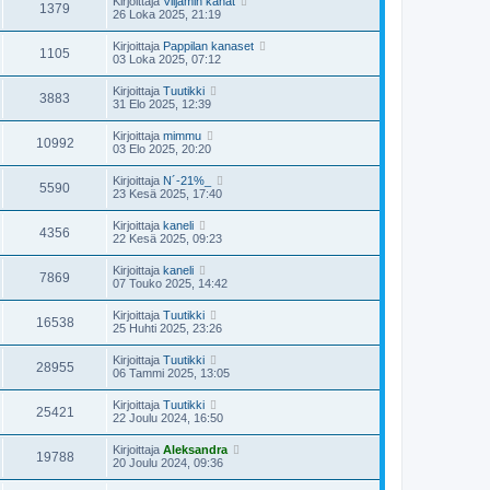
Kirjoittaja
Viljamin kanat
1379
26 Loka 2025, 21:19
Kirjoittaja
Pappilan kanaset
1105
03 Loka 2025, 07:12
Kirjoittaja
Tuutikki
3883
31 Elo 2025, 12:39
Kirjoittaja
mimmu
10992
03 Elo 2025, 20:20
Kirjoittaja
N´-21%_
5590
23 Kesä 2025, 17:40
Kirjoittaja
kaneli
4356
22 Kesä 2025, 09:23
Kirjoittaja
kaneli
7869
07 Touko 2025, 14:42
Kirjoittaja
Tuutikki
16538
25 Huhti 2025, 23:26
Kirjoittaja
Tuutikki
28955
06 Tammi 2025, 13:05
Kirjoittaja
Tuutikki
25421
22 Joulu 2024, 16:50
Kirjoittaja
Aleksandra
19788
20 Joulu 2024, 09:36