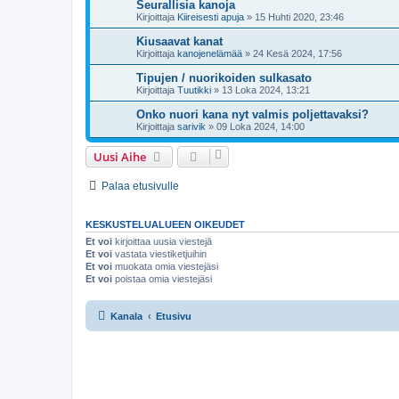
Seurallisia kanoja
Kirjoittaja
Kiireisesti apuja
»
15 Huhti 2020, 23:46
Kiusaavat kanat
Kirjoittaja
kanojenelämää
»
24 Kesä 2024, 17:56
Tipujen / nuorikoiden sulkasato
Kirjoittaja
Tuutikki
»
13 Loka 2024, 13:21
Onko nuori kana nyt valmis poljettavaksi?
Kirjoittaja
sarivik
»
09 Loka 2024, 14:00
Uusi Aihe
Palaa etusivulle
KESKUSTELUALUEEN OIKEUDET
Et voi
kirjoittaa uusia viestejä
Et voi
vastata viestiketjuihin
Et voi
muokata omia viestejäsi
Et voi
poistaa omia viestejäsi
Kanala
Etusivu