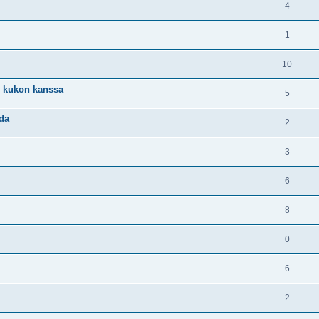
4
1
10
n kukon kanssa
5
oda
2
3
6
8
0
6
2