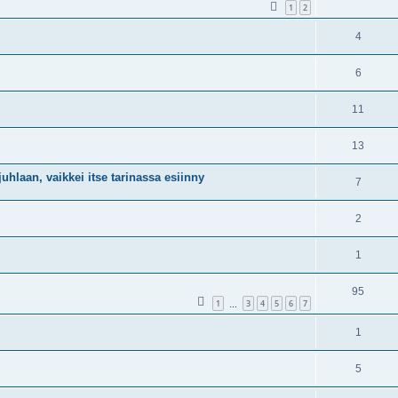
1
2
4
6
11
13
hlaan, vaikkei itse tarinassa esiinny
7
2
1
95
1
3
4
5
6
7
…
1
5