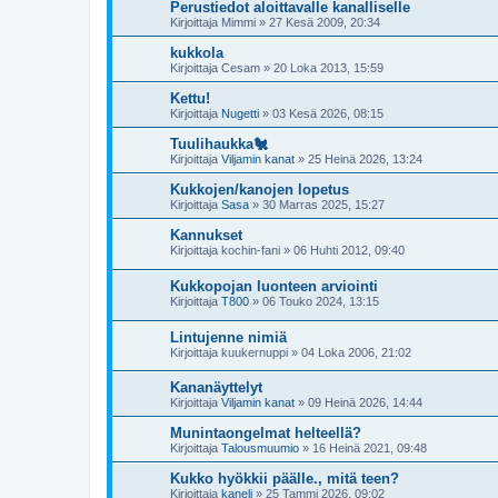
Perustiedot aloittavalle kanalliselle
Kirjoittaja
Mimmi
»
27 Kesä 2009, 20:34
kukkola
Kirjoittaja
Cesam
»
20 Loka 2013, 15:59
Kettu!
Kirjoittaja
Nugetti
»
03 Kesä 2026, 08:15
Tuulihaukka🐔
Kirjoittaja
Viljamin kanat
»
25 Heinä 2026, 13:24
Kukkojen/kanojen lopetus
Kirjoittaja
Sasa
»
30 Marras 2025, 15:27
Kannukset
Kirjoittaja
kochin-fani
»
06 Huhti 2012, 09:40
Kukkopojan luonteen arviointi
Kirjoittaja
T800
»
06 Touko 2024, 13:15
Lintujenne nimiä
Kirjoittaja
kuukernuppi
»
04 Loka 2006, 21:02
Kananäyttelyt
Kirjoittaja
Viljamin kanat
»
09 Heinä 2026, 14:44
Munintaongelmat helteellä?
Kirjoittaja
Talousmuumio
»
16 Heinä 2021, 09:48
Kukko hyökkii päälle., mitä teen?
Kirjoittaja
kaneli
»
25 Tammi 2026, 09:02