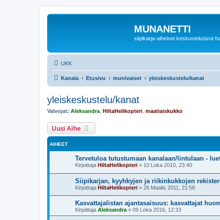
MUNANETTI
siipikarja-aiheiset keskustelusivut ha
UKK
Kanala
Etusivu
munivaiset
yleiskeskustelu/kanat
yleiskeskustelu/kanat
Valvojat:
Aleksandra
,
HiltaHelikopteri
,
maatiaiskukko
Uusi Aihe
AIHEET
Tervetuloa tutustumaan kanalaan/lintulaan - lue
Kirjoittaja
HiltaHelikopteri
»
10 Loka 2010, 23:40
Siipikarjan, kyyhkyjen ja riikinkukkojen rekister
Kirjoittaja
HiltaHelikopteri
»
26 Maalis 2011, 21:58
Kasvattajalistan ajantasaisuus: kasvattajat huo
Kirjoittaja
Aleksandra
»
09 Loka 2016, 12:33