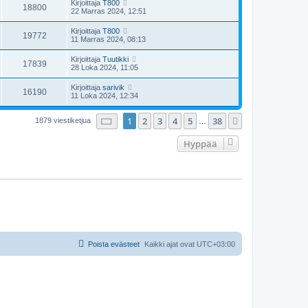
Kirjoittaja
T800
18800
22 Marras 2024, 12:51
Kirjoittaja
T800
19772
11 Marras 2024, 08:13
Kirjoittaja
Tuutikki
17839
28 Loka 2024, 11:05
Kirjoittaja
sarivik
16190
11 Loka 2024, 12:34
Sivu
1
/
38
1
2
3
4
5
38
Seuraava
1879 viestiketjua
…
Hyppää
Poista evästeet
Kaikki ajat ovat
UTC+03:00