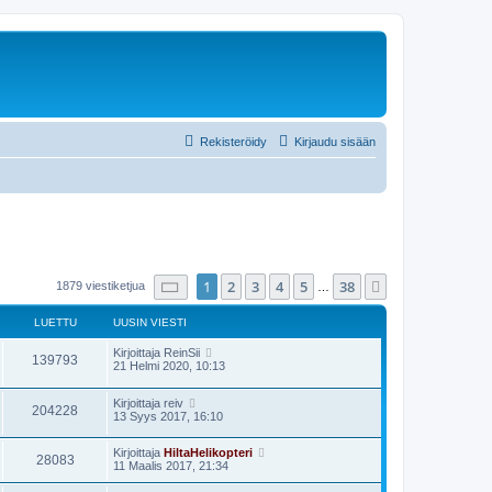
Rekisteröidy
Kirjaudu sisään
Sivu
1
/
38
1
2
3
4
5
38
Seuraava
1879 viestiketjua
…
LUETTU
UUSIN VIESTI
Kirjoittaja
ReinSii
139793
21 Helmi 2020, 10:13
Kirjoittaja
reiv
204228
13 Syys 2017, 16:10
Kirjoittaja
HiltaHelikopteri
28083
11 Maalis 2017, 21:34