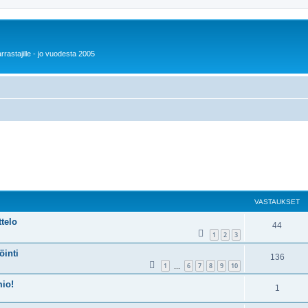
rrastajille - jo vuodesta 2005
VASTAUKSET
ttelo
44
1
2
3
öinti
136
1
6
7
8
9
10
…
mio!
1