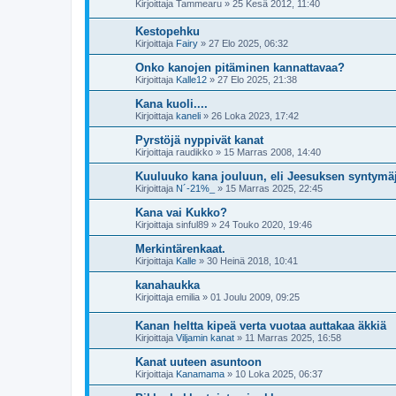
Kirjoittaja
Tammearu
»
25 Kesä 2012, 11:40
Kestopehku
Kirjoittaja
Fairy
»
27 Elo 2025, 06:32
Onko kanojen pitäminen kannattavaa?
Kirjoittaja
Kalle12
»
27 Elo 2025, 21:38
Kana kuoli....
Kirjoittaja
kaneli
»
26 Loka 2023, 17:42
Pyrstöjä nyppivät kanat
Kirjoittaja
raudikko
»
15 Marras 2008, 14:40
Kuuluuko kana jouluun, eli Jeesuksen syntymäju
Kirjoittaja
N´-21%_
»
15 Marras 2025, 22:45
Kana vai Kukko?
Kirjoittaja
sinful89
»
24 Touko 2020, 19:46
Merkintärenkaat.
Kirjoittaja
Kalle
»
30 Heinä 2018, 10:41
kanahaukka
Kirjoittaja
emilia
»
01 Joulu 2009, 09:25
Kanan heltta kipeä verta vuotaa auttakaa äkkiä
Kirjoittaja
Viljamin kanat
»
11 Marras 2025, 16:58
Kanat uuteen asuntoon
Kirjoittaja
Kanamama
»
10 Loka 2025, 06:37