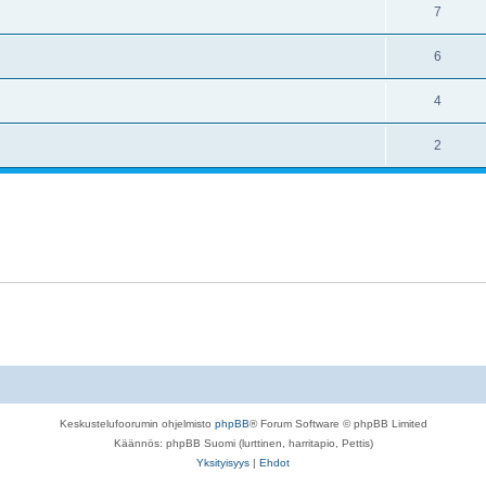
7
6
4
2
Keskustelufoorumin ohjelmisto
phpBB
® Forum Software © phpBB Limited
Käännös: phpBB Suomi (lurttinen, harritapio, Pettis)
Yksityisyys
|
Ehdot