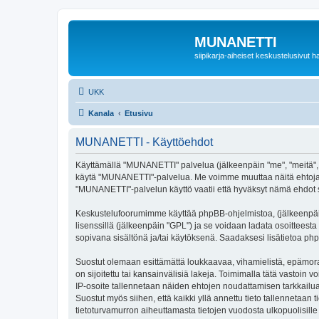
MUNANETTI
siipikarja-aiheiset keskustelusivut ha
UKK
Kanala
Etusivu
MUNANETTI - Käyttöehdot
Käyttämällä "MUNANETTI" palvelua (jälkeenpäin "me", "meitä", "m
käytä "MUNANETTI"-palvelua. Me voimme muuttaa näitä ehtoja
"MUNANETTI"-palvelun käyttö vaatii että hyväksyt nämä ehdot sii
Keskustelufoorumimme käyttää phpBB-ohjelmistoa, (jälkeenpäin 
lisenssillä (jälkeenpäin "GPL") ja se voidaan ladata osoitteesta
sopivana sisältönä ja/tai käytöksenä. Saadaksesi lisätietoa php
Suostut olemaan esittämättä loukkaavaa, vihamielistä, epämora
on sijoitettu tai kansainvälisiä lakeja. Toimimalla tätä vastoin v
IP-osoite tallennetaan näiden ehtojen noudattamisen tarkkailua
Suostut myös siihen, että kaikki yllä annettu tieto tallenneta
tietoturvamurron aiheuttamasta tietojen vuodosta ulkopuolisille 