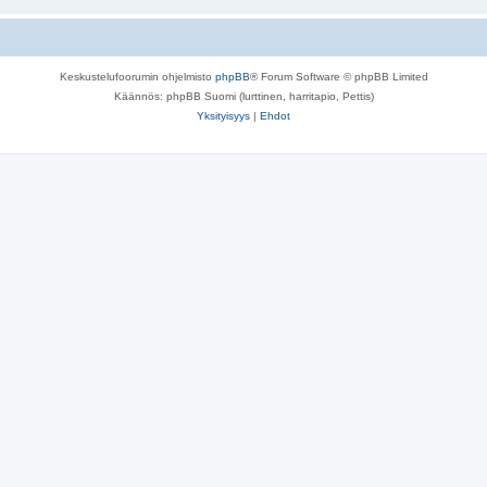
Keskustelufoorumin ohjelmisto
phpBB
® Forum Software © phpBB Limited
Käännös: phpBB Suomi (lurttinen, harritapio, Pettis)
Yksityisyys
|
Ehdot