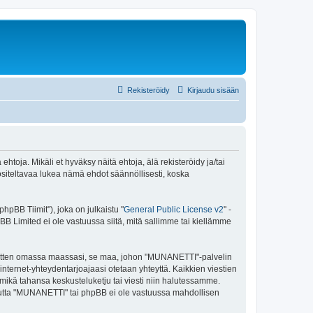
Rekisteröidy
Kirjaudu sisään
oja. Mikäli et hyväksy näitä ehtoja, älä rekisteröidy ja/tai
teltavaa lukea nämä ehdot säännöllisesti, koska
pBB Tiimit"), joka on julkaistu "
General Public License v2
" -
BB Limited ei ole vastuussa siitä, mitä sallimme tai kiellämme
e sitten omassa maassasi, se maa, johon "MUNANETTI"-palvelin
sa internet-yhteydentarjoajaasi otetaan yhteyttä. Kaikkien viestien
mikä tahansa keskusteluketju tai viesti niin halutessamme.
, mutta "MUNANETTI" tai phpBB ei ole vastuussa mahdollisen