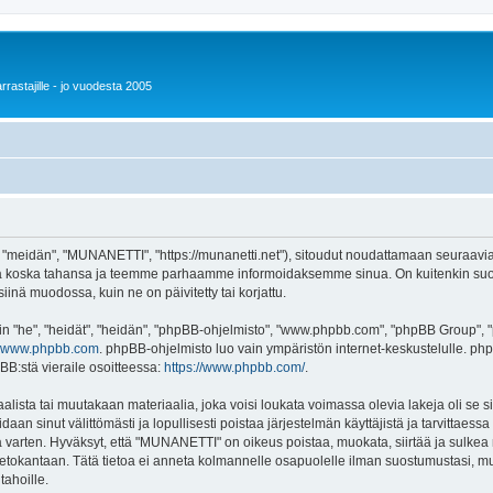
rrastajille - jo vuodesta 2005
eidän", "MUNANETTI", "https://munanetti.net"), sitoudut noudattamaan seuraavia eht
 koska tahansa ja teemme parhaamme informoidaksemme sinua. On kuitenkin suosi
nä muodossa, kuin ne on päivitetty tai korjattu.
"he", "heidät", "heidän", "phpBB-ohjelmisto", "www.phpbb.com", "phpBB Group", "ph
www.phpbb.com
. phpBB-ohjelmisto luo vain ympäristön internet-keskustelulle. php
BB:stä vieraile osoitteessa:
https://www.phpbb.com/
.
alista tai muutakaan materiaalia, joka voisi loukata voimassa olevia lakeja oli s
oidaan sinut välittömästi ja lopullisesti poistaa järjestelmän käyttäjistä ja tarvittaes
 varten. Hyväksyt, että "MUNANETTI" on oikeus poistaa, muokata, siirtää ja sulkea 
an tietokantaan. Tätä tietoa ei anneta kolmannelle osapuolelle ilman suostumustasi
tahoille.