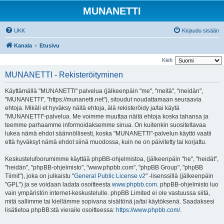
MUNANETTI
UKK
Kirjaudu sisään
Kanala
Etusivu
Kieli:
MUNANETTI - Rekisteröityminen
Käyttämällä "MUNANETTI" palvelua (jälkeenpäin "me", "meitä", "meidän",
"MUNANETTI", "https://munanetti.net"), sitoudut noudattamaan seuraavia
ehtoja. Mikäli et hyväksy näitä ehtoja, älä rekisteröidy ja/tai käytä
"MUNANETTI"-palvelua. Me voimme muuttaa näitä ehtoja koska tahansa ja
teemme parhaamme informoidaksemme sinua. On kuitenkin suositeltavaa
lukea nämä ehdot säännöllisesti, koska "MUNANETTI"-palvelun käyttö vaatii
että hyväksyt nämä ehdot siinä muodossa, kuin ne on päivitetty tai korjattu.
Keskustelufoorumimme käyttää phpBB-ohjelmistoa, (jälkeenpäin "he", "heidät",
"heidän", "phpBB-ohjelmisto", "www.phpbb.com", "phpBB Group", "phpBB
Tiimit"), joka on julkaistu "
General Public License v2
" -lisenssillä (jälkeenpäin
"GPL") ja se voidaan ladata osoitteesta
www.phpbb.com
. phpBB-ohjelmisto luo
vain ympäristön internet-keskustelulle. phpBB Limited ei ole vastuussa siitä,
mitä sallimme tai kiellämme sopivana sisältönä ja/tai käytöksenä. Saadaksesi
lisätietoa phpBB:stä vieraile osoitteessa:
https://www.phpbb.com/
.