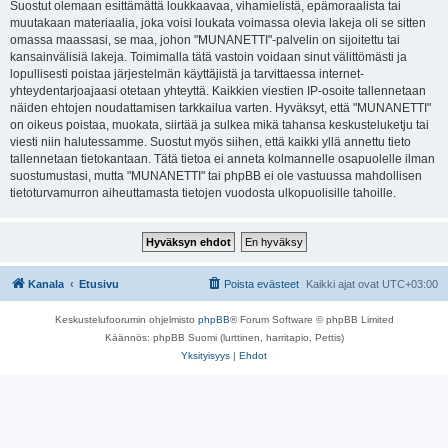
Suostut olemaan esittämättä loukkaavaa, vihamielistä, epämoraalista tai
muutakaan materiaalia, joka voisi loukata voimassa olevia lakeja oli se sitten
omassa maassasi, se maa, johon "MUNANETTI"-palvelin on sijoitettu tai
kansainvälisiä lakeja. Toimimalla tätä vastoin voidaan sinut välittömästi ja
lopullisesti poistaa järjestelmän käyttäjistä ja tarvittaessa internet-
yhteydentarjoajaasi otetaan yhteyttä. Kaikkien viestien IP-osoite tallennetaan
näiden ehtojen noudattamisen tarkkailua varten. Hyväksyt, että "MUNANETTI"
on oikeus poistaa, muokata, siirtää ja sulkea mikä tahansa keskusteluketju tai
viesti niin halutessamme. Suostut myös siihen, että kaikki yllä annettu tieto
tallennetaan tietokantaan. Tätä tietoa ei anneta kolmannelle osapuolelle ilman
suostumustasi, mutta "MUNANETTI" tai phpBB ei ole vastuussa mahdollisen
tietoturvamurron aiheuttamasta tietojen vuodosta ulkopuolisille tahoille.
Kanala
Etusivu
Poista evästeet
Kaikki ajat ovat
UTC+03:00
Keskustelufoorumin ohjelmisto
phpBB
® Forum Software © phpBB Limited
Käännös: phpBB Suomi (lurttinen, harritapio, Pettis)
Yksityisyys
|
Ehdot