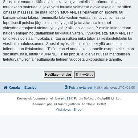
Suostut olemaan esittämättä loukkaavaa, vihamielistä, epämoraalista tai
muutakaan materiaalia, joka voisi loukata voimassa olevia lakeja oli se sitten
omassa maassasi, se maa, johon "MUNANETTI"-palvelin on sijoitettu tai
kansainvälisiä lakeja. Toimimalla tätä vastoin voidaan sinut välittömästi ja
lopullisesti poistaa järjestelmän käyttäjistä ja tarvittaessa internet-
yhteydentarjoajaasi otetaan yhteyttä. Kaikkien viestien IP-osoite tallennetaan
näiden ehtojen noudattamisen tarkkailua varten. Hyväksyt, että "MUNANETTI"
on oikeus poistaa, muokata, siirtää ja sulkea mikä tahansa keskusteluketju tai
viesti niin halutessamme. Suostut myös siihen, että kaikki yllä annettu tieto
tallennetaan tietokantaan. Tätä tietoa ei anneta kolmannelle osapuolelle ilman
suostumustasi, mutta "MUNANETTI" tai phpBB ei ole vastuussa mahdollisen
tietoturvamurron aiheuttamasta tietojen vuodosta ulkopuolisille tahoille.
Kanala
Etusivu
Poista evästeet
Kaikki ajat ovat
UTC+03:00
Keskustelufoorumin ohjelmisto
phpBB
® Forum Software © phpBB Limited
Käännös: phpBB Suomi (lurttinen, harritapio, Pettis)
Yksityisyys
|
Ehdot