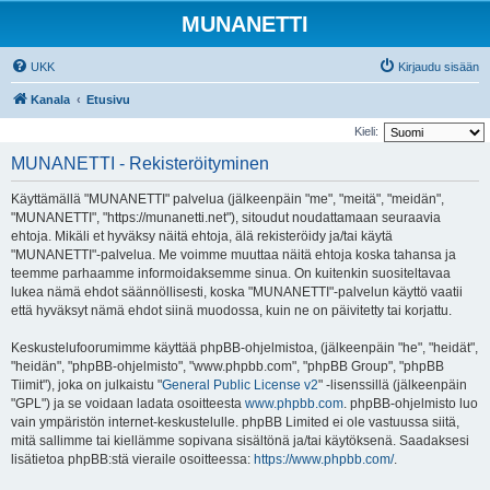
MUNANETTI
UKK
Kirjaudu sisään
Kanala
Etusivu
Kieli:
MUNANETTI - Rekisteröityminen
Käyttämällä "MUNANETTI" palvelua (jälkeenpäin "me", "meitä", "meidän",
"MUNANETTI", "https://munanetti.net"), sitoudut noudattamaan seuraavia
ehtoja. Mikäli et hyväksy näitä ehtoja, älä rekisteröidy ja/tai käytä
"MUNANETTI"-palvelua. Me voimme muuttaa näitä ehtoja koska tahansa ja
teemme parhaamme informoidaksemme sinua. On kuitenkin suositeltavaa
lukea nämä ehdot säännöllisesti, koska "MUNANETTI"-palvelun käyttö vaatii
että hyväksyt nämä ehdot siinä muodossa, kuin ne on päivitetty tai korjattu.
Keskustelufoorumimme käyttää phpBB-ohjelmistoa, (jälkeenpäin "he", "heidät",
"heidän", "phpBB-ohjelmisto", "www.phpbb.com", "phpBB Group", "phpBB
Tiimit"), joka on julkaistu "
General Public License v2
" -lisenssillä (jälkeenpäin
"GPL") ja se voidaan ladata osoitteesta
www.phpbb.com
. phpBB-ohjelmisto luo
vain ympäristön internet-keskustelulle. phpBB Limited ei ole vastuussa siitä,
mitä sallimme tai kiellämme sopivana sisältönä ja/tai käytöksenä. Saadaksesi
lisätietoa phpBB:stä vieraile osoitteessa:
https://www.phpbb.com/
.