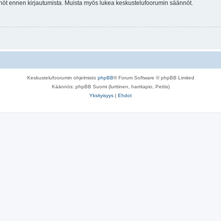
tännöt ennen kirjautumista. Muista myös lukea keskustelufoorumin säännöt.
Keskustelufoorumin ohjelmisto
phpBB
® Forum Software © phpBB Limited
Käännös: phpBB Suomi (lurttinen, harritapio, Pettis)
Yksityisyys
|
Ehdot