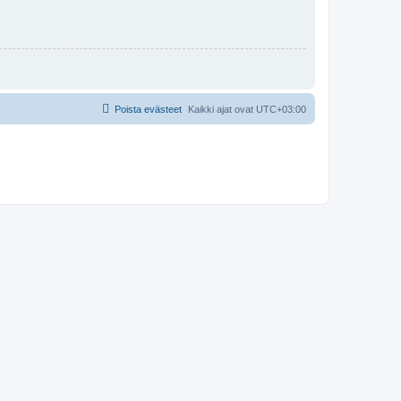
Poista evästeet
Kaikki ajat ovat
UTC+03:00