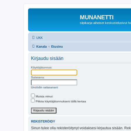
MUNANETTI
siipikarja-aiheiset keskustelusivut ha
UKK
Kanala
Etusivu
Kirjaudu sisään
Käyttäjätunnus:
Salasana:
Unohdin salasanani
Muista minut
Piilota käyttäjätunnukseni tällä kertaa
REKISTERÖIDY
Sinun tulee olla rekisteröitynyt voidaksesi kirjautua sisään. Rek