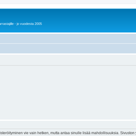
rrastajille - jo vuodesta 2005
isteröityminen vie vain hetken, mutta antaa sinulle lisää mahdollisuuksia. Sivuston y