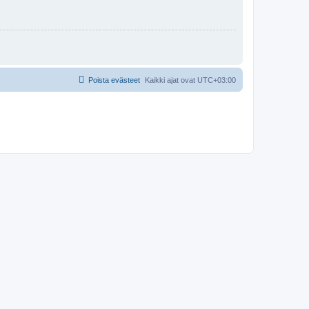
Poista evästeet
Kaikki ajat ovat
UTC+03:00