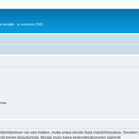
rrastajille - jo vuodesta 2005
ertaa
isteröityminen vie vain hetken, mutta antaa sinulle lisää mahdollisuuksia. Sivuston y
tännöt ennen kirjautumista. Muista myös lukea keskustelufoorumin säännöt.