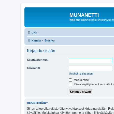
MUNANETTI
siipikarja-aiheiset keskustelusivut ha
UKK
Kanala
Etusivu
Kirjaudu sisään
Käyttäjätunnus:
Salasana:
Unohdin salasanani
Muista minut
Piilota käyttäjätunnukseni tällä k
REKISTERÖIDY
Sinun tulee olla rekisteröitynyt voidaksesi kirjautua sisään. Rek
käyttäjille. Muista lukea käyttöehtomme ja siihen liittyvät käy