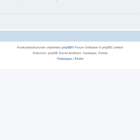
Keskustelufoorumin ohjelmisto
phpBB
® Forum Software © phpBB Limited
Käännös: phpBB Suomi (lurttinen, harritapio, Pettis)
Yksityisyys
|
Ehdot