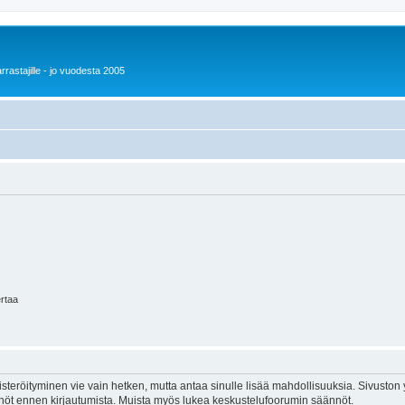
rrastajille - jo vuodesta 2005
ertaa
isteröityminen vie vain hetken, mutta antaa sinulle lisää mahdollisuuksia. Sivuston y
tännöt ennen kirjautumista. Muista myös lukea keskustelufoorumin säännöt.