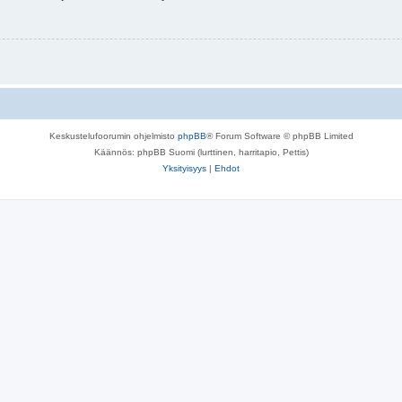
Keskustelufoorumin ohjelmisto
phpBB
® Forum Software © phpBB Limited
Käännös: phpBB Suomi (lurttinen, harritapio, Pettis)
Yksityisyys
|
Ehdot