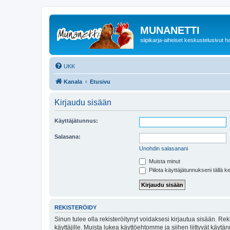
MUNANETTI
siipikarja-aiheiset keskustelusivut ha
UKK
Kanala
Etusivu
Kirjaudu sisään
Käyttäjätunnus:
Salasana:
Unohdin salasanani
Muista minut
Piilota käyttäjätunnukseni tällä k
REKISTERÖIDY
Sinun tulee olla rekisteröitynyt voidaksesi kirjautua sisään. Rek
käyttäjille. Muista lukea käyttöehtomme ja siihen liittyvät käy