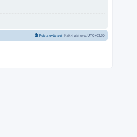
Poista evästeet
Kaikki ajat ovat
UTC+03:00