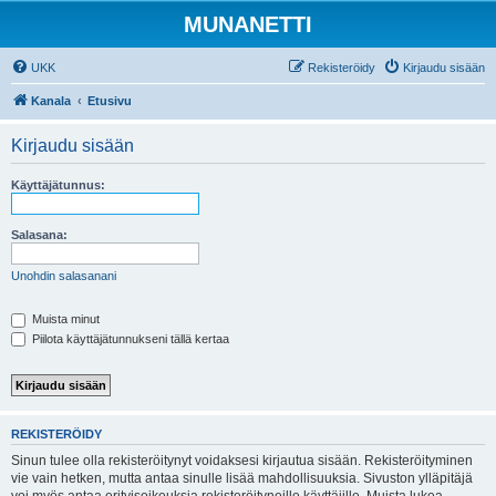
MUNANETTI
UKK
Rekisteröidy
Kirjaudu sisään
Kanala
Etusivu
Kirjaudu sisään
Käyttäjätunnus:
Salasana:
Unohdin salasanani
Muista minut
Piilota käyttäjätunnukseni tällä kertaa
REKISTERÖIDY
Sinun tulee olla rekisteröitynyt voidaksesi kirjautua sisään. Rekisteröityminen
vie vain hetken, mutta antaa sinulle lisää mahdollisuuksia. Sivuston ylläpitäjä
voi myös antaa erityisoikeuksia rekisteröityneille käyttäjille. Muista lukea