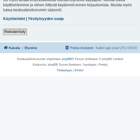
käyttöehtomme ja siihen liittyvät käytännöt ennen kirjautumista. Muista myös
lukea keskustelufoorumin säännöt.
Käyttöehdot
|
Yksityisyyden suoja
Rekisteröidy
Kanala
Etusivu
Poista evästeet
Kaikki ajat ovat
UTC+03:00
Keskustelufoorumin ohjelmisto
phpBB
® Forum Software © phpBB Limited
Käännös: phpBB Suomi (lurttinen, harritapio, Pettis)
Yksityisyys
|
Ehdot