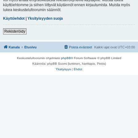
käyttöehtomme ja siihen liittyvät käytännöt ennen kirjautumista. Muista myös
lukea keskustelufoorumin säännöt.
Käyttöehdot
|
Yksityisyyden suoja
Rekisteröidy
Kanala
Etusivu
Poista evästeet
Kaikki ajat ovat
UTC+03:00
Keskustelufoorumin ohjelmisto
phpBB
® Forum Software © phpBB Limited
Käännös: phpBB Suomi (lurttinen, harritapio, Pettis)
Yksityisyys
|
Ehdot