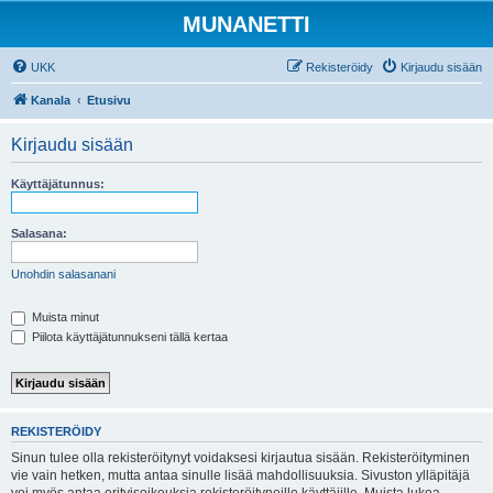
MUNANETTI
UKK
Rekisteröidy
Kirjaudu sisään
Kanala
Etusivu
Kirjaudu sisään
Käyttäjätunnus:
Salasana:
Unohdin salasanani
Muista minut
Piilota käyttäjätunnukseni tällä kertaa
REKISTERÖIDY
Sinun tulee olla rekisteröitynyt voidaksesi kirjautua sisään. Rekisteröityminen
vie vain hetken, mutta antaa sinulle lisää mahdollisuuksia. Sivuston ylläpitäjä
voi myös antaa erityisoikeuksia rekisteröityneille käyttäjille. Muista lukea