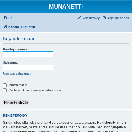
MUNANETTI
UKK
Rekisteröidy
Kirjaudu sisään
Kanala
Etusivu
Kirjaudu sisään
Käyttäjätunnus:
Salasana:
Unohdin salasanani
Muista minut
Piilota käyttäjätunnukseni tällä kertaa
REKISTERÖIDY
Sinun tulee olla rekisteröitynyt voidaksesi kirjautua sisään. Rekisteröityminen
vie vain hetken, mutta antaa sinulle lisää mahdollisuuksia. Sivuston ylläpitäjä
voi myös antaa erityisoikeuksia rekisteröityneille käyttäjille. Muista lukea