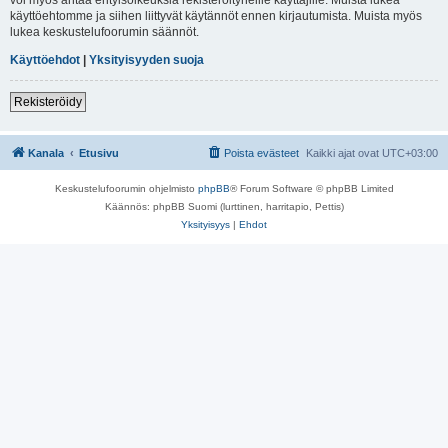
käyttöehtomme ja siihen liittyvät käytännöt ennen kirjautumista. Muista myös
lukea keskustelufoorumin säännöt.
Käyttöehdot
|
Yksityisyyden suoja
Rekisteröidy
Kanala
Etusivu
Poista evästeet
Kaikki ajat ovat
UTC+03:00
Keskustelufoorumin ohjelmisto
phpBB
® Forum Software © phpBB Limited
Käännös: phpBB Suomi (lurttinen, harritapio, Pettis)
Yksityisyys
|
Ehdot