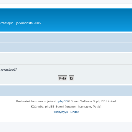
rrastajille - jo vuodesta 2005
 evästeet?
Keskustelufoorumin ohjelmisto
phpBB
® Forum Software © phpBB Limited
Käännös: phpBB Suomi (lurttinen, harritapio, Pettis)
Yksityisyys
|
Ehdot