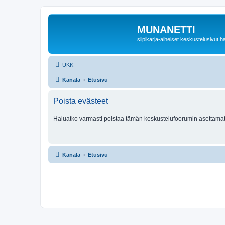
MUNANETTI
siipikarja-aiheiset keskustelusivut ha
UKK
Kanala
Etusivu
Poista evästeet
Haluatko varmasti poistaa tämän keskustelufoorumin asettamat
Kanala
Etusivu