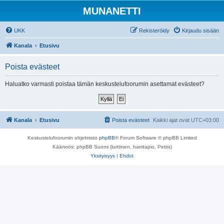
MUNANETTI
UKK
Rekisteröidy
Kirjaudu sisään
Kanala
Etusivu
Poista evästeet
Haluatko varmasti poistaa tämän keskustelufoorumin asettamat evästeet?
Kanala
Etusivu
Poista evästeet
Kaikki ajat ovat
UTC+03:00
Keskustelufoorumin ohjelmisto
phpBB
® Forum Software © phpBB Limited
Käännös: phpBB Suomi (lurttinen, harritapio, Pettis)
Yksityisyys
|
Ehdot