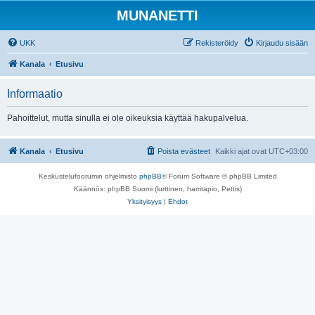
MUNANETTI
UKK
Rekisteröidy
Kirjaudu sisään
Kanala
Etusivu
Informaatio
Pahoittelut, mutta sinulla ei ole oikeuksia käyttää hakupalvelua.
Kanala
Etusivu
Poista evästeet
Kaikki ajat ovat
UTC+03:00
Keskustelufoorumin ohjelmisto
phpBB
® Forum Software © phpBB Limited
Käännös: phpBB Suomi (lurttinen, harritapio, Pettis)
Yksityisyys
|
Ehdot