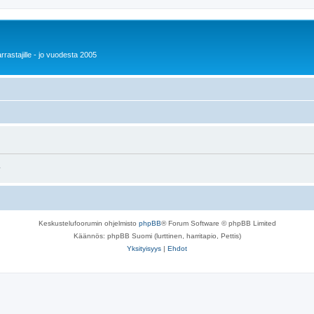
rrastajille - jo vuodesta 2005
.
Keskustelufoorumin ohjelmisto
phpBB
® Forum Software © phpBB Limited
Käännös: phpBB Suomi (lurttinen, harritapio, Pettis)
Yksityisyys
|
Ehdot