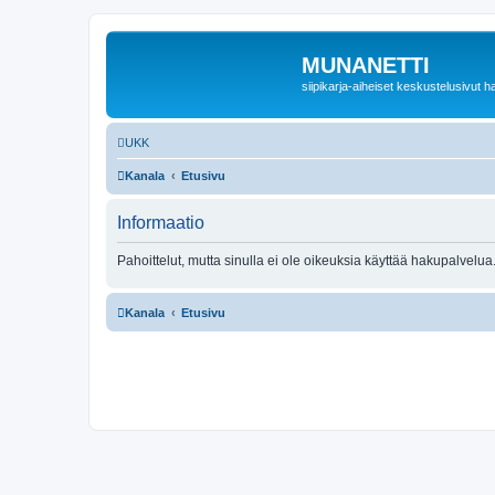
MUNANETTI
siipikarja-aiheiset keskustelusivut ha
UKK
Kanala
Etusivu
Informaatio
Pahoittelut, mutta sinulla ei ole oikeuksia käyttää hakupalvelua
Kanala
Etusivu