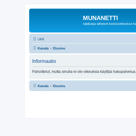
MUNANETTI
siipikarja-aiheiset keskustelusivut ha
UKK
Kanala
Etusivu
Informaatio
Pahoittelut, mutta sinulla ei ole oikeuksia käyttää hakupalvelua
Kanala
Etusivu