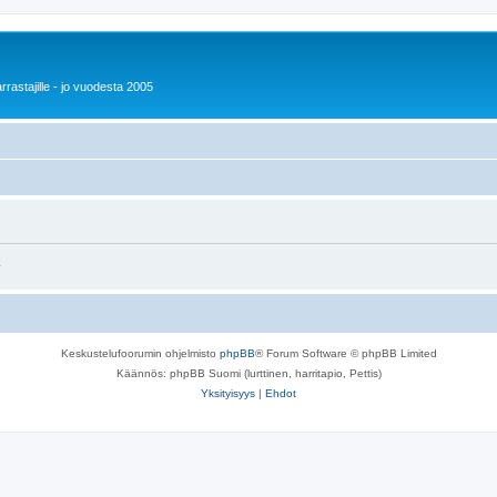
rrastajille - jo vuodesta 2005
.
Keskustelufoorumin ohjelmisto
phpBB
® Forum Software © phpBB Limited
Käännös: phpBB Suomi (lurttinen, harritapio, Pettis)
Yksityisyys
|
Ehdot