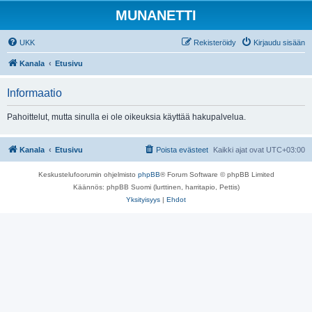
MUNANETTI
UKK
Rekisteröidy
Kirjaudu sisään
Kanala
Etusivu
Informaatio
Pahoittelut, mutta sinulla ei ole oikeuksia käyttää hakupalvelua.
Kanala
Etusivu
Poista evästeet
Kaikki ajat ovat
UTC+03:00
Keskustelufoorumin ohjelmisto
phpBB
® Forum Software © phpBB Limited
Käännös: phpBB Suomi (lurttinen, harritapio, Pettis)
Yksityisyys
|
Ehdot