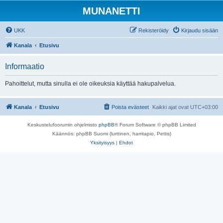
MUNANETTI
UKK
Rekisteröidy
Kirjaudu sisään
Kanala
Etusivu
Informaatio
Pahoittelut, mutta sinulla ei ole oikeuksia käyttää hakupalvelua.
Kanala
Etusivu
Poista evästeet
Kaikki ajat ovat
UTC+03:00
Keskustelufoorumin ohjelmisto
phpBB
® Forum Software © phpBB Limited
Käännös: phpBB Suomi (lurttinen, harritapio, Pettis)
Yksityisyys
|
Ehdot