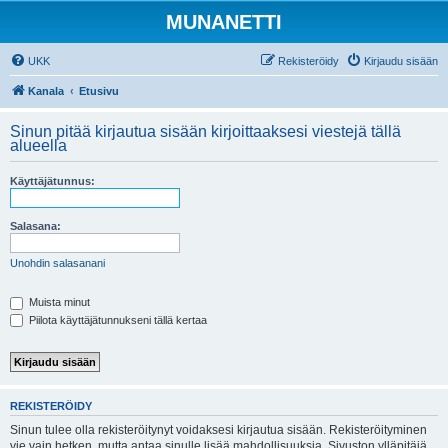
MUNANETTI
UKK
Rekisteröidy
Kirjaudu sisään
Kanala
Etusivu
Sinun pitää kirjautua sisään kirjoittaaksesi viestejä tällä
alueella
Käyttäjätunnus:
Salasana:
Unohdin salasanani
Muista minut
Piilota käyttäjätunnukseni tällä kertaa
REKISTERÖIDY
Sinun tulee olla rekisteröitynyt voidaksesi kirjautua sisään. Rekisteröityminen
vie vain hetken, mutta antaa sinulle lisää mahdollisuuksia. Sivuston ylläpitäjä