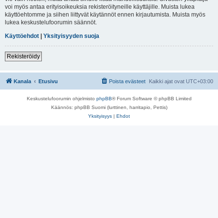
voi myös antaa erityisoikeuksia rekisteröityneille käyttäjille. Muista lukea
käyttöehtomme ja siihen liittyvät käytännöt ennen kirjautumista. Muista myös
lukea keskustelufoorumin säännöt.
Käyttöehdot
|
Yksityisyyden suoja
Rekisteröidy
Kanala
Etusivu
Poista evästeet
Kaikki ajat ovat
UTC+03:00
Keskustelufoorumin ohjelmisto
phpBB
® Forum Software © phpBB Limited
Käännös: phpBB Suomi (lurttinen, harritapio, Pettis)
Yksityisyys
|
Ehdot