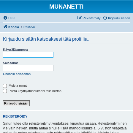
MUNANETTI
UKK
Rekisteröidy
Kirjaudu sisään
Kanala
Etusivu
Kirjaudu sisään katsoaksesi tätä profiilia.
Käyttäjätunnus:
Salasana:
Unohdin salasanani
Muista minut
Piilota käyttäjätunnukseni tällä kertaa
REKISTERÖIDY
Sinun tulee olla rekisteröitynyt voidaksesi kirjautua sisään. Rekisteröityminen
vie vain hetken, mutta antaa sinulle lisää mahdollisuuksia. Sivuston ylläpitäjä
voi myös antaa erityisoikeuksia rekisteröityneille käyttäjille. Muista lukea