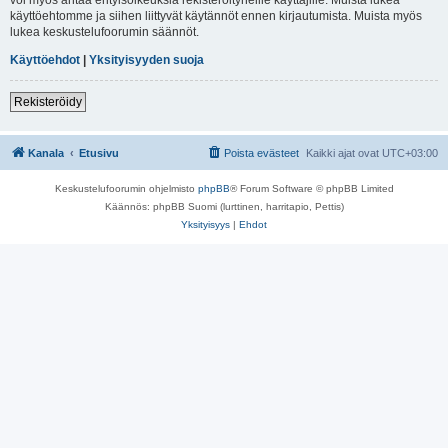
käyttöehtomme ja siihen liittyvät käytännöt ennen kirjautumista. Muista myös
lukea keskustelufoorumin säännöt.
Käyttöehdot
|
Yksityisyyden suoja
Rekisteröidy
Kanala
Etusivu
Poista evästeet
Kaikki ajat ovat
UTC+03:00
Keskustelufoorumin ohjelmisto
phpBB
® Forum Software © phpBB Limited
Käännös: phpBB Suomi (lurttinen, harritapio, Pettis)
Yksityisyys
|
Ehdot