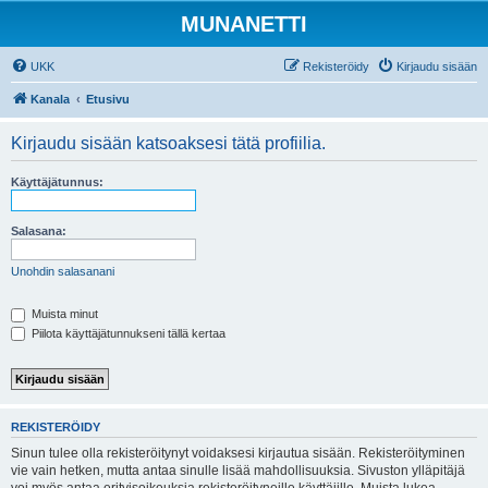
MUNANETTI
UKK
Rekisteröidy
Kirjaudu sisään
Kanala
Etusivu
Kirjaudu sisään katsoaksesi tätä profiilia.
Käyttäjätunnus:
Salasana:
Unohdin salasanani
Muista minut
Piilota käyttäjätunnukseni tällä kertaa
REKISTERÖIDY
Sinun tulee olla rekisteröitynyt voidaksesi kirjautua sisään. Rekisteröityminen
vie vain hetken, mutta antaa sinulle lisää mahdollisuuksia. Sivuston ylläpitäjä
voi myös antaa erityisoikeuksia rekisteröityneille käyttäjille. Muista lukea