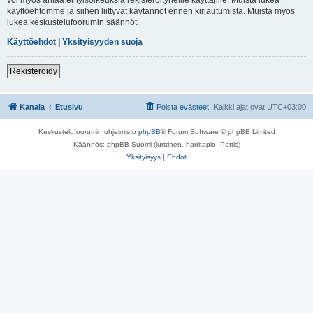
käyttöehtomme ja siihen liittyvät käytännöt ennen kirjautumista. Muista myös
lukea keskustelufoorumin säännöt.
Käyttöehdot
|
Yksityisyyden suoja
Rekisteröidy
Kanala
Etusivu
Poista evästeet
Kaikki ajat ovat
UTC+03:00
Keskustelufoorumin ohjelmisto
phpBB
® Forum Software © phpBB Limited
Käännös: phpBB Suomi (lurttinen, harritapio, Pettis)
Yksityisyys
|
Ehdot