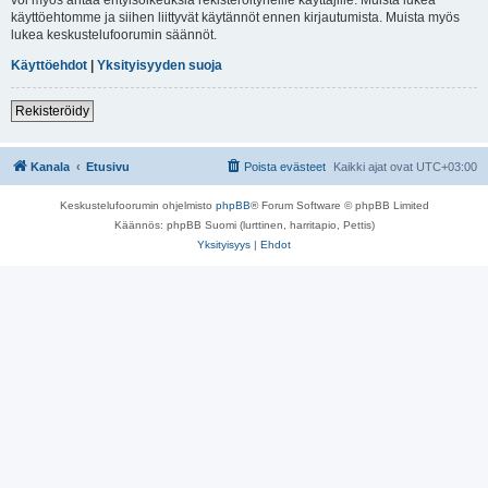
käyttöehtomme ja siihen liittyvät käytännöt ennen kirjautumista. Muista myös
lukea keskustelufoorumin säännöt.
Käyttöehdot
|
Yksityisyyden suoja
Rekisteröidy
Kanala
Etusivu
Poista evästeet
Kaikki ajat ovat
UTC+03:00
Keskustelufoorumin ohjelmisto
phpBB
® Forum Software © phpBB Limited
Käännös: phpBB Suomi (lurttinen, harritapio, Pettis)
Yksityisyys
|
Ehdot