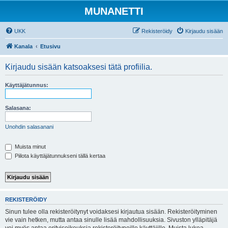
MUNANETTI
UKK
Rekisteröidy
Kirjaudu sisään
Kanala
Etusivu
Kirjaudu sisään katsoaksesi tätä profiilia.
Käyttäjätunnus:
Salasana:
Unohdin salasanani
Muista minut
Piilota käyttäjätunnukseni tällä kertaa
REKISTERÖIDY
Sinun tulee olla rekisteröitynyt voidaksesi kirjautua sisään. Rekisteröityminen
vie vain hetken, mutta antaa sinulle lisää mahdollisuuksia. Sivuston ylläpitäjä
voi myös antaa erityisoikeuksia rekisteröityneille käyttäjille. Muista lukea