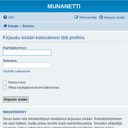
MUNANETTI
UKK
Rekisteröidy
Kirjaudu sisään
Kanala
Etusivu
Kirjaudu sisään katsoaksesi tätä profiilia.
Käyttäjätunnus:
Salasana:
Unohdin salasanani
Muista minut
Piilota käyttäjätunnukseni tällä kertaa
REKISTERÖIDY
Sinun tulee olla rekisteröitynyt voidaksesi kirjautua sisään. Rekisteröityminen
vie vain hetken, mutta antaa sinulle lisää mahdollisuuksia. Sivuston ylläpitäjä
voi myös antaa erityisoikeuksia rekisteröityneille käyttäjille. Muista lukea