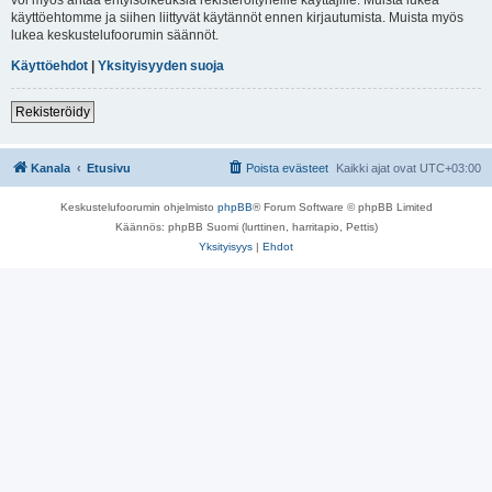
käyttöehtomme ja siihen liittyvät käytännöt ennen kirjautumista. Muista myös
lukea keskustelufoorumin säännöt.
Käyttöehdot
|
Yksityisyyden suoja
Rekisteröidy
Kanala
Etusivu
Poista evästeet
Kaikki ajat ovat
UTC+03:00
Keskustelufoorumin ohjelmisto
phpBB
® Forum Software © phpBB Limited
Käännös: phpBB Suomi (lurttinen, harritapio, Pettis)
Yksityisyys
|
Ehdot