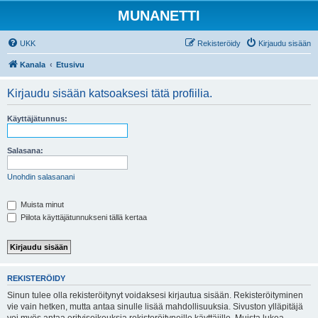
MUNANETTI
UKK
Rekisteröidy
Kirjaudu sisään
Kanala
Etusivu
Kirjaudu sisään katsoaksesi tätä profiilia.
Käyttäjätunnus:
Salasana:
Unohdin salasanani
Muista minut
Piilota käyttäjätunnukseni tällä kertaa
REKISTERÖIDY
Sinun tulee olla rekisteröitynyt voidaksesi kirjautua sisään. Rekisteröityminen
vie vain hetken, mutta antaa sinulle lisää mahdollisuuksia. Sivuston ylläpitäjä
voi myös antaa erityisoikeuksia rekisteröityneille käyttäjille. Muista lukea