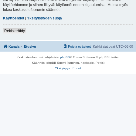
käyttöehtomme ja siihen liittyvät käytännöt ennen kirjautumista. Muista myös
lukea keskustelufoorumin säännöt.
Käyttöehdot
|
Yksityisyyden suoja
Rekisteröidy
Kanala
Etusivu
Poista evästeet
Kaikki ajat ovat
UTC+03:00
Keskustelufoorumin ohjelmisto
phpBB
® Forum Software © phpBB Limited
Käännös: phpBB Suomi (lurttinen, harritapio, Pettis)
Yksityisyys
|
Ehdot