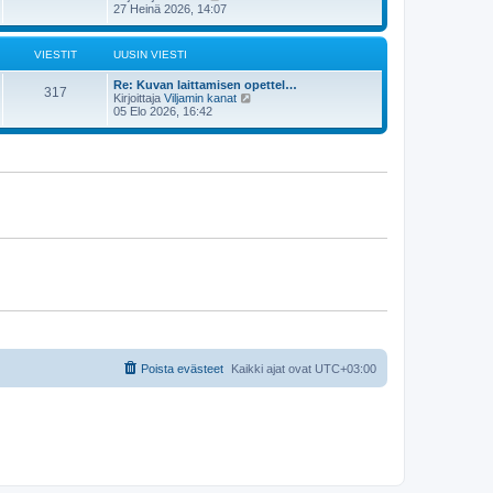
s
ä
27 Heinä 2026, 14:07
n
t
y
v
i
t
i
ä
e
VIESTIT
UUSIN VIESTI
u
s
u
t
Re: Kuvan laittamisen opettel…
s
i
317
N
Kirjoittaja
Viljamin kanat
i
ä
05 Elo 2026, 16:42
n
y
v
t
i
ä
e
u
s
u
t
s
i
i
n
v
i
e
s
t
i
Poista evästeet
Kaikki ajat ovat
UTC+03:00