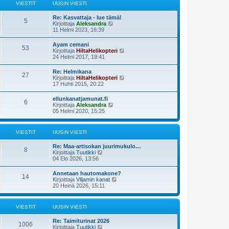
ä
s
VIESTIT
UUSIN VIESTI
n
u
t
v
u
i
i
Re: Kasvattaja - lue tämä!
s
5
e
N
Kirjoittaja
Aleksandra
i
s
ä
11 Helmi 2023, 16:39
n
t
y
v
i
t
i
Ayam cemani
53
ä
e
N
Kirjoittaja
HiltaHelikopteri
u
s
ä
24 Helmi 2017, 19:41
u
t
y
s
i
t
Re: Helmikana
i
27
ä
N
Kirjoittaja
HiltaHelikopteri
n
u
ä
17 Huhti 2015, 20:22
v
u
y
i
s
t
e
ellunkanatjamunat.fi
i
6
ä
s
N
Kirjoittaja
Aleksandra
n
u
t
ä
05 Helmi 2020, 15:25
v
u
i
y
i
s
t
e
i
ä
s
VIESTIT
UUSIN VIESTI
n
u
t
v
u
i
i
Re: Maa-artisokan juurimukulo…
s
8
e
N
Kirjoittaja
Tuutikki
i
s
ä
04 Elo 2026, 13:56
n
t
y
v
i
t
i
Annetaan hautomakone?
14
ä
e
N
Kirjoittaja
Viljamin kanat
u
s
ä
20 Heinä 2026, 15:11
u
t
y
s
i
t
i
ä
VIESTIT
UUSIN VIESTI
n
u
v
u
i
Re: Taimiturinat 2026
s
1006
e
N
Kirjoittaja
Tuutikki
i