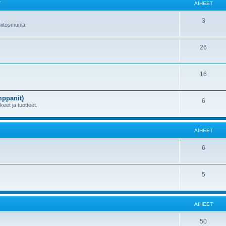
T
AIHEET
3
 siitosmunia.
26
16
mppanit)
6
kkeet ja tuotteet.
AIHEET
6
5
AIHEET
50