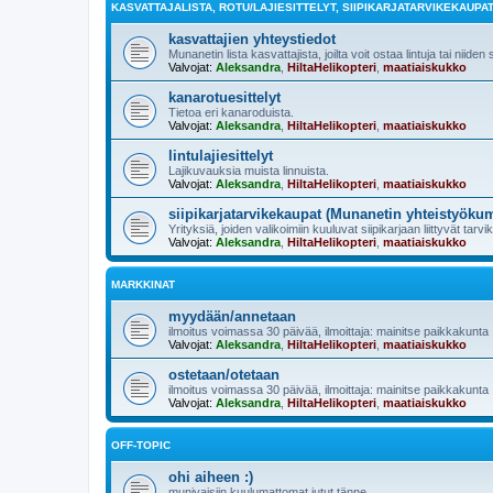
KASVATTAJALISTA, ROTU/LAJIESITTELYT, SIIPIKARJATARVIKEKAUPA
kasvattajien yhteystiedot
Munanetin lista kasvattajista, joilta voit ostaa lintuja tai niiden
Valvojat:
Aleksandra
,
HiltaHelikopteri
,
maatiaiskukko
kanarotuesittelyt
Tietoa eri kanaroduista.
Valvojat:
Aleksandra
,
HiltaHelikopteri
,
maatiaiskukko
lintulajiesittelyt
Lajikuvauksia muista linnuista.
Valvojat:
Aleksandra
,
HiltaHelikopteri
,
maatiaiskukko
siipikarjatarvikekaupat (Munanetin yhteistyöku
Yrityksiä, joiden valikoimiin kuuluvat siipikarjaan liittyvät tarvi
Valvojat:
Aleksandra
,
HiltaHelikopteri
,
maatiaiskukko
MARKKINAT
myydään/annetaan
ilmoitus voimassa 30 päivää, ilmoittaja: mainitse paikkakunta
Valvojat:
Aleksandra
,
HiltaHelikopteri
,
maatiaiskukko
ostetaan/otetaan
ilmoitus voimassa 30 päivää, ilmoittaja: mainitse paikkakunta
Valvojat:
Aleksandra
,
HiltaHelikopteri
,
maatiaiskukko
OFF-TOPIC
ohi aiheen :)
munivaisiin kuulumattomat jutut tänne