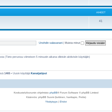
AIHEET
41
Unohdin salasanani
|
Muista minut
sta (Tieto perustuu viimeisen 5 minuutin aikana olleisiin aktiivisiin käyttäjiin)
ensä
1465
• Uusin käyttäjä
Kanatjatiput
Keskustelufoorumin ohjelmisto
phpBB
® Forum Software © phpBB Limited
Käännös: phpBB Suomi (lurttinen, harritapio, Pettis)
Yksityisyys
|
Ehdot