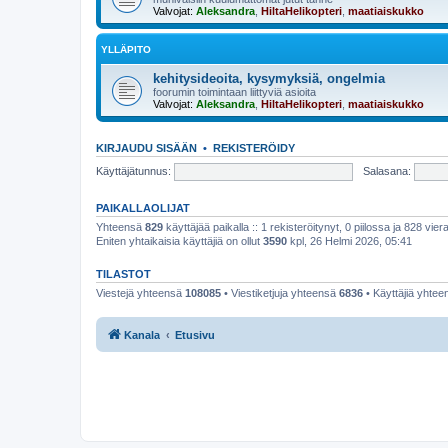
Valvojat:
Aleksandra
,
HiltaHelikopteri
,
maatiaiskukko
YLLÄPITO
kehitysideoita, kysymyksiä, ongelmia
foorumin toimintaan liittyviä asioita
Valvojat:
Aleksandra
,
HiltaHelikopteri
,
maatiaiskukko
KIRJAUDU SISÄÄN
•
REKISTERÖIDY
Käyttäjätunnus:
Salasana:
PAIKALLAOLIJAT
Yhteensä
829
käyttäjää paikalla :: 1 rekisteröitynyt, 0 piilossa ja 828 viera
Eniten yhtaikaisia käyttäjiä on ollut
3590
kpl, 26 Helmi 2026, 05:41
TILASTOT
Viestejä yhteensä
108085
• Viestiketjuja yhteensä
6836
• Käyttäjiä yhte
Kanala
Etusivu