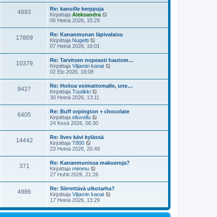
y
i
s
t
e
Re: kanoille kerppuja
i
4893
ä
s
N
Kirjoittaja
Aleksandra
n
u
t
ä
06 Heinä 2026, 15:29
v
u
i
y
i
s
t
e
Re: Kananmunan läpivalaisu
i
17809
ä
s
N
Kirjoittaja
Nugetti
n
u
t
ä
07 Heinä 2026, 16:01
v
u
i
y
i
s
t
e
Re: Tarvitsen nopeasti hautom…
i
10379
ä
s
N
Kirjoittaja
Viljamin kanat
n
u
t
ä
02 Elo 2026, 18:08
v
u
i
y
i
s
t
e
Re: Hoitoa voimattomalle, une…
i
9427
ä
s
N
Kirjoittaja
Tuutikki
n
u
t
ä
30 Heinä 2026, 13:11
v
u
i
y
i
s
t
e
Re: Buff orpington + chocolate
i
6405
ä
s
N
Kirjoittaja
elluvellu
n
u
t
ä
24 Kesä 2026, 06:30
v
u
i
y
i
s
t
e
Re: Ilves kävi kylässä
i
14442
ä
s
N
Kirjoittaja
T800
n
u
t
ä
23 Heinä 2026, 20:49
v
u
i
y
i
s
t
e
Re: Kananmunissa makueroja?
i
371
ä
s
N
Kirjoittaja
mimmu
n
u
t
ä
27 Huhti 2026, 21:26
v
u
i
y
i
s
t
e
Re: Siirrettävä ulkotarha?
i
4986
ä
s
N
Kirjoittaja
Viljamin kanat
n
u
t
ä
17 Heinä 2026, 13:29
v
u
i
y
i
s
t
e
i