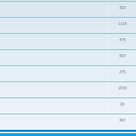
310
1119
476
915
275
1016
20
397