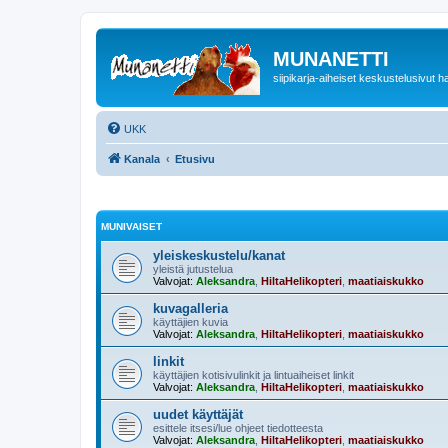
MUNANETTI
siipikarja-aiheiset keskustelusivut ha
UKK
Kanala
Etusivu
MUNIVAISET
yleiskeskustelu/kanat
yleistä jutustelua
Valvojat:
Aleksandra
,
HiltaHelikopteri
,
maatiaiskukko
kuvagalleria
käyttäjien kuvia
Valvojat:
Aleksandra
,
HiltaHelikopteri
,
maatiaiskukko
linkit
käyttäjien kotisivulinkit ja lintuaiheiset linkit
Valvojat:
Aleksandra
,
HiltaHelikopteri
,
maatiaiskukko
uudet käyttäjät
esittele itsesi/lue ohjeet tiedotteesta
Valvojat:
Aleksandra
,
HiltaHelikopteri
,
maatiaiskukko