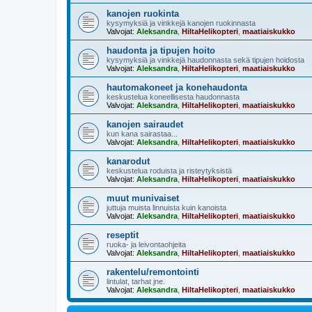
kanojen ruokinta
kysymyksiä ja vinkkejä kanojen ruokinnasta
Valvojat:
Aleksandra
,
HiltaHelikopteri
,
maatiaiskukko
haudonta ja tipujen hoito
kysymyksiä ja vinkkejä haudonnasta sekä tipujen hoidosta
Valvojat:
Aleksandra
,
HiltaHelikopteri
,
maatiaiskukko
hautomakoneet ja konehaudonta
keskustelua koneellisesta haudonnasta
Valvojat:
Aleksandra
,
HiltaHelikopteri
,
maatiaiskukko
kanojen sairaudet
kun kana sairastaa...
Valvojat:
Aleksandra
,
HiltaHelikopteri
,
maatiaiskukko
kanarodut
keskustelua roduista ja risteytyksistä
Valvojat:
Aleksandra
,
HiltaHelikopteri
,
maatiaiskukko
muut munivaiset
juttuja muista linnuista kuin kanoista
Valvojat:
Aleksandra
,
HiltaHelikopteri
,
maatiaiskukko
reseptit
ruoka- ja leivontaohjeita
Valvojat:
Aleksandra
,
HiltaHelikopteri
,
maatiaiskukko
rakentelu/remontointi
lintulat, tarhat jne.
Valvojat:
Aleksandra
,
HiltaHelikopteri
,
maatiaiskukko