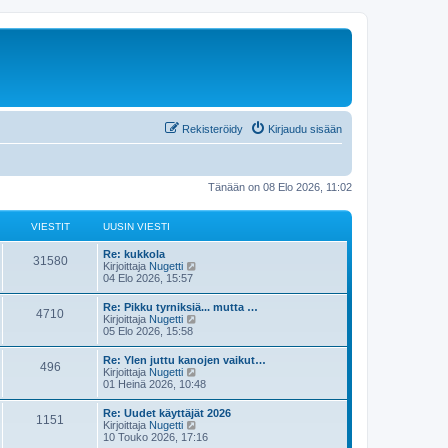
Rekisteröidy
Kirjaudu sisään
Tänään on 08 Elo 2026, 11:02
VIESTIT
UUSIN VIESTI
Re: kukkola
31580
N
Kirjoittaja
Nugetti
ä
04 Elo 2026, 15:57
y
t
Re: Pikku tyrniksiä... mutta …
4710
ä
N
Kirjoittaja
Nugetti
u
ä
05 Elo 2026, 15:58
u
y
s
t
Re: Ylen juttu kanojen vaikut…
i
496
ä
N
Kirjoittaja
Nugetti
n
u
ä
01 Heinä 2026, 10:48
v
u
y
i
s
t
e
Re: Uudet käyttäjät 2026
i
1151
ä
s
N
Kirjoittaja
Nugetti
n
u
t
ä
10 Touko 2026, 17:16
v
u
i