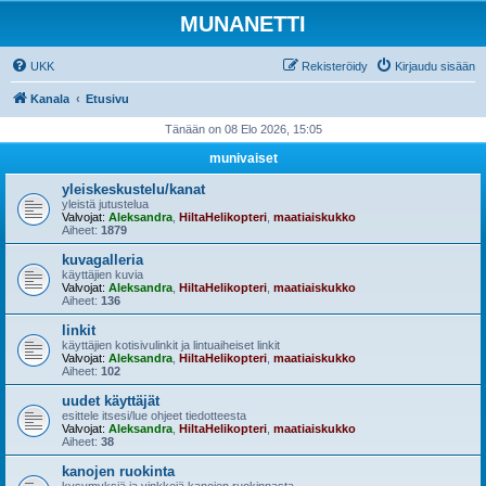
MUNANETTI
UKK
Rekisteröidy
Kirjaudu sisään
Kanala
Etusivu
Tänään on 08 Elo 2026, 15:05
munivaiset
yleiskeskustelu/kanat
yleistä jutustelua
Valvojat:
Aleksandra
,
HiltaHelikopteri
,
maatiaiskukko
Aiheet:
1879
kuvagalleria
käyttäjien kuvia
Valvojat:
Aleksandra
,
HiltaHelikopteri
,
maatiaiskukko
Aiheet:
136
linkit
käyttäjien kotisivulinkit ja lintuaiheiset linkit
Valvojat:
Aleksandra
,
HiltaHelikopteri
,
maatiaiskukko
Aiheet:
102
uudet käyttäjät
esittele itsesi/lue ohjeet tiedotteesta
Valvojat:
Aleksandra
,
HiltaHelikopteri
,
maatiaiskukko
Aiheet:
38
kanojen ruokinta