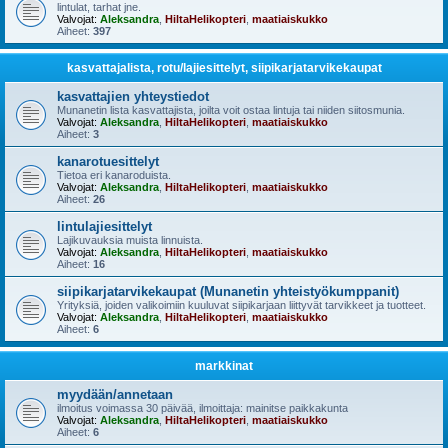
lintulat, tarhat jne.
Valvojat:
Aleksandra
,
HiltaHelikopteri
,
maatiaiskukko
Aiheet:
397
kasvattajalista, rotu/lajiesittelyt, siipikarjatarvikekaupat
kasvattajien yhteystiedot
Munanetin lista kasvattajista, joilta voit ostaa lintuja tai niiden siitosmunia.
Valvojat:
Aleksandra
,
HiltaHelikopteri
,
maatiaiskukko
Aiheet:
3
kanarotuesittelyt
Tietoa eri kanaroduista.
Valvojat:
Aleksandra
,
HiltaHelikopteri
,
maatiaiskukko
Aiheet:
26
lintulajiesittelyt
Lajikuvauksia muista linnuista.
Valvojat:
Aleksandra
,
HiltaHelikopteri
,
maatiaiskukko
Aiheet:
16
siipikarjatarvikekaupat (Munanetin yhteistyökumppanit)
Yrityksiä, joiden valikoimiin kuuluvat siipikarjaan liittyvät tarvikkeet ja tuotteet.
Valvojat:
Aleksandra
,
HiltaHelikopteri
,
maatiaiskukko
Aiheet:
6
markkinat
myydään/annetaan
ilmoitus voimassa 30 päivää, ilmoittaja: mainitse paikkakunta
Valvojat:
Aleksandra
,
HiltaHelikopteri
,
maatiaiskukko
Aiheet:
6