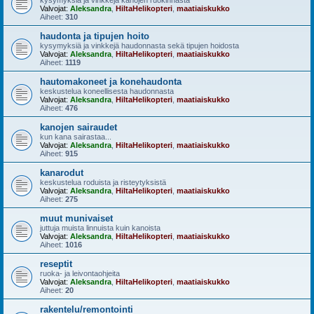
kysymyksiä ja vinkkejä kanojen ruokinnasta
Valvojat:
Aleksandra
,
HiltaHelikopteri
,
maatiaiskukko
Aiheet:
310
haudonta ja tipujen hoito
kysymyksiä ja vinkkejä haudonnasta sekä tipujen hoidosta
Valvojat:
Aleksandra
,
HiltaHelikopteri
,
maatiaiskukko
Aiheet:
1119
hautomakoneet ja konehaudonta
keskustelua koneellisesta haudonnasta
Valvojat:
Aleksandra
,
HiltaHelikopteri
,
maatiaiskukko
Aiheet:
476
kanojen sairaudet
kun kana sairastaa...
Valvojat:
Aleksandra
,
HiltaHelikopteri
,
maatiaiskukko
Aiheet:
915
kanarodut
keskustelua roduista ja risteytyksistä
Valvojat:
Aleksandra
,
HiltaHelikopteri
,
maatiaiskukko
Aiheet:
275
muut munivaiset
juttuja muista linnuista kuin kanoista
Valvojat:
Aleksandra
,
HiltaHelikopteri
,
maatiaiskukko
Aiheet:
1016
reseptit
ruoka- ja leivontaohjeita
Valvojat:
Aleksandra
,
HiltaHelikopteri
,
maatiaiskukko
Aiheet:
20
rakentelu/remontointi