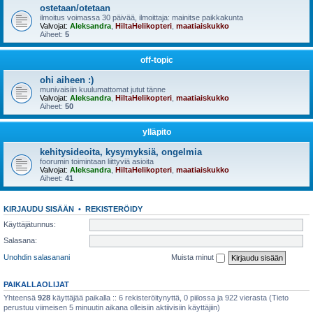
ostetaan/otetaan
ilmoitus voimassa 30 päivää, ilmoittaja: mainitse paikkakunta
Valvojat:
Aleksandra
,
HiltaHelikopteri
,
maatiaiskukko
Aiheet:
5
off-topic
ohi aiheen :)
munivaisiin kuulumattomat jutut tänne
Valvojat:
Aleksandra
,
HiltaHelikopteri
,
maatiaiskukko
Aiheet:
50
ylläpito
kehitysideoita, kysymyksiä, ongelmia
foorumin toimintaan liittyviä asioita
Valvojat:
Aleksandra
,
HiltaHelikopteri
,
maatiaiskukko
Aiheet:
41
KIRJAUDU SISÄÄN
•
REKISTERÖIDY
Käyttäjätunnus:
Salasana:
Unohdin salasanani
Muista minut
PAIKALLAOLIJAT
Yhteensä
928
käyttäjää paikalla :: 6 rekisteröitynyttä, 0 piilossa ja 922 vierasta (Tieto
perustuu viimeisen 5 minuutin aikana olleisiin aktiivisiin käyttäjiin)