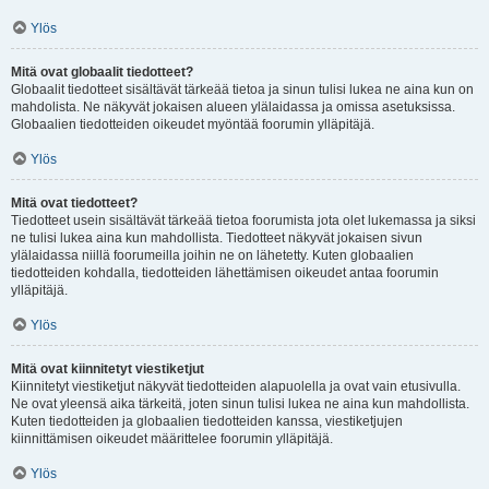
Ylös
Mitä ovat globaalit tiedotteet?
Globaalit tiedotteet sisältävät tärkeää tietoa ja sinun tulisi lukea ne aina kun on
mahdolista. Ne näkyvät jokaisen alueen ylälaidassa ja omissa asetuksissa.
Globaalien tiedotteiden oikeudet myöntää foorumin ylläpitäjä.
Ylös
Mitä ovat tiedotteet?
Tiedotteet usein sisältävät tärkeää tietoa foorumista jota olet lukemassa ja siksi
ne tulisi lukea aina kun mahdollista. Tiedotteet näkyvät jokaisen sivun
ylälaidassa niillä foorumeilla joihin ne on lähetetty. Kuten globaalien
tiedotteiden kohdalla, tiedotteiden lähettämisen oikeudet antaa foorumin
ylläpitäjä.
Ylös
Mitä ovat kiinnitetyt viestiketjut
Kiinnitetyt viestiketjut näkyvät tiedotteiden alapuolella ja ovat vain etusivulla.
Ne ovat yleensä aika tärkeitä, joten sinun tulisi lukea ne aina kun mahdollista.
Kuten tiedotteiden ja globaalien tiedotteiden kanssa, viestiketjujen
kiinnittämisen oikeudet määrittelee foorumin ylläpitäjä.
Ylös