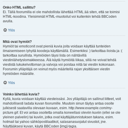
Onko HTML sallittu?
Ei. Tällä foorumilla ei ole mahdollista lähettää HTML:ää siten, että se toimisi
HTML-koodina. Yleisimmät HTML-muotoilut voi kuitenkin tehdä BBCoden
avulla.
Ylös
Mitä ovat hymiöt?
Hymiöt tai emoticonit ovat pieniä kuvia joita voidaan käyttää tunteiden
ilmaisemiseen lyhyitä koodeja käyttämällä. Esimerkiksi :) tarkoittaa iloista ja :(
tarkoittaa surullista. Hymiöiden täysi lista on nähtävillä
viestinlähetyslomakkeessa. Älä käytä hymiöitä liikaa, sillä ne voivat tehdä
viestistä lukukelvottoman ja valvoja voi poistaa niitä tai viestin kokonaan.
Foorumin ylläpitäjä on voinut myös määritellä rajan yksittäisen viestin
hymiöiden määrälle.
Ylös
Voinko lähettää kuvia?
Kyllä, kuvia voidaan käyttää viesteissäsi. Jos ylläpitäjä on sallinut liitteet, voit
mahdollisesti ladata kuvan foorumille. Muutoin sinun täytyy antaa osoite
julkisesti saatavilla olevaan kuvaan, esim. http://www.example.com/my-
picture.gif. Et voi antaa osoitetta omalla koneellasi oleviin kuviin (ellei se ole
yleinen palvelin) tai kuviin, jotka ovat käyttäjätunnistuksen takana, esim.
hotmail tai yahoo sähköpostilaatikot, salasanasuojatut sivustot, jne.
Näyttääksesi kuvan, käytä BBCoden [img]-tagia.