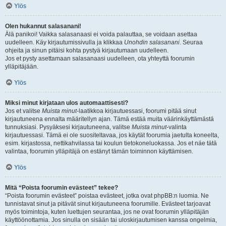
Ylös
Olen hukannut salasanani!
Älä panikoi! Vaikka salasanaasi ei voida palauttaa, se voidaan asettaa
uudelleen. Käy kirjautumissivulla ja klikkaa
Unohdin salasanani
. Seuraa
ohjeita ja sinun pitäisi kohta pystyä kirjautumaan uudelleen.
Jos et pysty asettamaan salasanaasi uudelleen, ota yhteyttä foorumin
ylläpitäjään.
Ylös
Miksi minut kirjataan ulos automaattisesti?
Jos et valitse
Muista minut
-laatikkoa kirjautuessasi, foorumi pitää sinut
kirjautuneena ennalta määritellyn ajan. Tämä estää muita väärinkäyttämästä
tunnuksiasi. Pysyäksesi kirjautuneena, valitse
Muista minut
-valinta
kirjautuessasi. Tämä ei ole suositeltavaa, jos käytät foorumia jaetulta koneelta,
esim. kirjastossa, nettikahvilassa tai koulun tietokoneluokassa. Jos et näe tätä
valintaa, foorumin ylläpitäjä on estänyt tämän toiminnon käyttämisen.
Ylös
Mitä “Poista foorumin evästeet” tekee?
“Poista foorumin evästeet” poistaa evästeet, jotka ovat phpBB:n luomia. Ne
tunnistavat sinut ja pitävät sinut kirjautuneena foorumille. Evästeet tarjoavat
myös toimintoja, kuten luettujen seurantaa, jos ne ovat foorumin ylläpitäjän
käyttöönottamia. Jos sinulla on sisään tai uloskirjautumisen kanssa ongelmia,