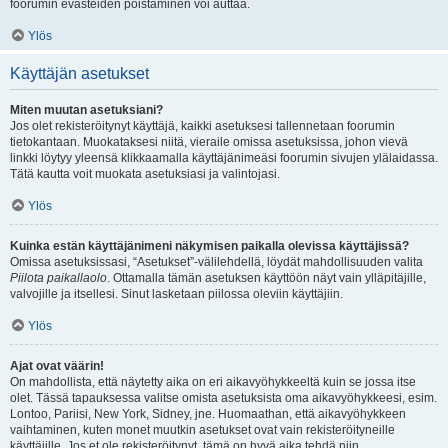
foorumin evästeiden poistaminen voi auttaa.
Ylös
Käyttäjän asetukset
Miten muutan asetuksiani?
Jos olet rekisteröitynyt käyttäjä, kaikki asetuksesi tallennetaan foorumin
tietokantaan. Muokataksesi niitä, vieraile omissa asetuksissa, johon vievä
linkki löytyy yleensä klikkaamalla käyttäjänimeäsi foorumin sivujen ylälaidassa.
Tätä kautta voit muokata asetuksiasi ja valintojasi.
Ylös
Kuinka estän käyttäjänimeni näkymisen paikalla olevissa käyttäjissä?
Omissa asetuksissasi, “Asetukset”-välilehdellä, löydät mahdollisuuden valita
Piilota paikallaolo
. Ottamalla tämän asetuksen käyttöön näyt vain ylläpitäjille,
valvojille ja itsellesi. Sinut lasketaan piilossa oleviin käyttäjiin.
Ylös
Ajat ovat väärin!
On mahdollista, että näytetty aika on eri aikavyöhykkeeltä kuin se jossa itse
olet. Tässä tapauksessa valitse omista asetuksista oma aikavyöhykkeesi, esim.
Lontoo, Pariisi, New York, Sidney, jne. Huomaathan, että aikavyöhykkeen
vaihtaminen, kuten monet muutkin asetukset ovat vain rekisteröityneille
käyttäjille. Jos et ole rekisteröitynyt, tämä on hyvä aika tehdä niin.