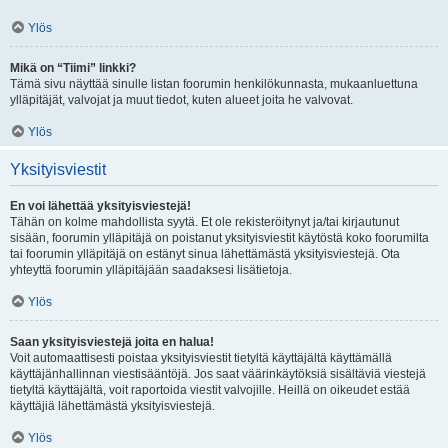
Ylös
Mikä on “Tiimi” linkki?
Tämä sivu näyttää sinulle listan foorumin henkilökunnasta, mukaanluettuna
ylläpitäjät, valvojat ja muut tiedot, kuten alueet joita he valvovat.
Ylös
Yksityisviestit
En voi lähettää yksityisviestejä!
Tähän on kolme mahdollista syytä. Et ole rekisteröitynyt ja/tai kirjautunut
sisään, foorumin ylläpitäjä on poistanut yksityisviestit käytöstä koko foorumilta
tai foorumin ylläpitäjä on estänyt sinua lähettämästä yksityisviestejä. Ota
yhteyttä foorumin ylläpitäjään saadaksesi lisätietoja.
Ylös
Saan yksityisviestejä joita en halua!
Voit automaattisesti poistaa yksityisviestit tietyltä käyttäjältä käyttämällä
käyttäjänhallinnan viestisääntöjä. Jos saat väärinkäytöksiä sisältäviä viestejä
tietyltä käyttäjältä, voit raportoida viestit valvojille. Heillä on oikeudet estää
käyttäjiä lähettämästä yksityisviestejä.
Ylös