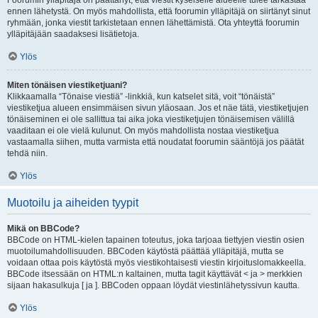
Foorumin ylläpitäjä on päättänyt, että viestit kyseiselle alueelle tulee tarkastaa
ennen lähetystä. On myös mahdollista, että foorumin ylläpitäjä on siirtänyt sinut
ryhmään, jonka viestit tarkistetaan ennen lähettämistä. Ota yhteyttä foorumin
ylläpitäjään saadaksesi lisätietoja.
Ylös
Miten tönäisen viestiketjuani?
Klikkaamalla “Tönaise viestiä” -linkkiä, kun katselet sitä, voit “tönäistä”
viestiketjua alueen ensimmäisen sivun yläosaan. Jos et näe tätä, viestiketjujen
tönäiseminen ei ole sallittua tai aika joka viestiketjujen tönäisemisen välillä
vaaditaan ei ole vielä kulunut. On myös mahdollista nostaa viestiketjua
vastaamalla siihen, mutta varmista että noudatat foorumin sääntöjä jos päätät
tehdä niin.
Ylös
Muotoilu ja aiheiden tyypit
Mikä on BBCode?
BBCode on HTML-kielen tapainen toteutus, joka tarjoaa tiettyjen viestin osien
muotoilumahdollisuuden. BBCoden käytöstä päättää ylläpitäjä, mutta se
voidaan ottaa pois käytöstä myös viestikohtaisesti viestin kirjoituslomakkeella.
BBCode itsessään on HTML:n kaltainen, mutta tagit käyttävät < ja > merkkien
sijaan hakasulkuja [ ja ]. BBCoden oppaan löydät viestinlähetyssivun kautta.
Ylös