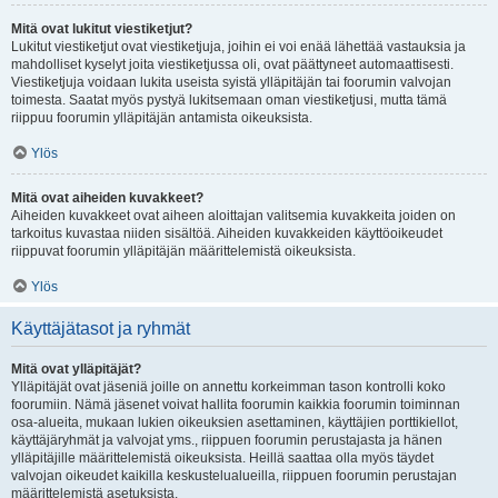
Mitä ovat lukitut viestiketjut?
Lukitut viestiketjut ovat viestiketjuja, joihin ei voi enää lähettää vastauksia ja
mahdolliset kyselyt joita viestiketjussa oli, ovat päättyneet automaattisesti.
Viestiketjuja voidaan lukita useista syistä ylläpitäjän tai foorumin valvojan
toimesta. Saatat myös pystyä lukitsemaan oman viestiketjusi, mutta tämä
riippuu foorumin ylläpitäjän antamista oikeuksista.
Ylös
Mitä ovat aiheiden kuvakkeet?
Aiheiden kuvakkeet ovat aiheen aloittajan valitsemia kuvakkeita joiden on
tarkoitus kuvastaa niiden sisältöä. Aiheiden kuvakkeiden käyttöoikeudet
riippuvat foorumin ylläpitäjän määrittelemistä oikeuksista.
Ylös
Käyttäjätasot ja ryhmät
Mitä ovat ylläpitäjät?
Ylläpitäjät ovat jäseniä joille on annettu korkeimman tason kontrolli koko
foorumiin. Nämä jäsenet voivat hallita foorumin kaikkia foorumin toiminnan
osa-alueita, mukaan lukien oikeuksien asettaminen, käyttäjien porttikiellot,
käyttäjäryhmät ja valvojat yms., riippuen foorumin perustajasta ja hänen
ylläpitäjille määrittelemistä oikeuksista. Heillä saattaa olla myös täydet
valvojan oikeudet kaikilla keskustelualueilla, riippuen foorumin perustajan
määrittelemistä asetuksista.