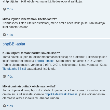
ylläpitäjään mikäli et ole varma mitkä tiedostot ovat sallittuja..
Ylös
Mistä löydän lähettämäni liitetiedostot?
Nähdäksesi listan liitetiedostoistasi, mene omiin asetuksiin ja seuraa linkkejä
liitetiedostot-osioon.
Ylös
phpBB -asiat
Kuka kirjoitti tämän foorumisovelluksen?
Tämä sovellus (sen muokkaamattomassa tilassa) on tuottanut, julkaissut ja sen
tekijänoikeudet omistaa
phpBB Limited
. Se on tehty saataville GNU General
Public Licensenssin, versiolla 2 (GPL-2.0) ja sitä voidaan jakaa vapaasti. Katso
Tietoja phpBB:stä
saadaksesi lisätietoja.
Ylös
Miksi ominaisuutta X ei ole saatavilla?
Tämä ohjelmisto on phpBB Limitedin kirjoittama ja lisensoima. Jos uskot, että
ominaisuus tulisi lisätä, vieraile
phpBB ideakeskuksessa
, jossa voit äänestää
olemassa olevia ideoita tai lähettää uuden.
Ylös