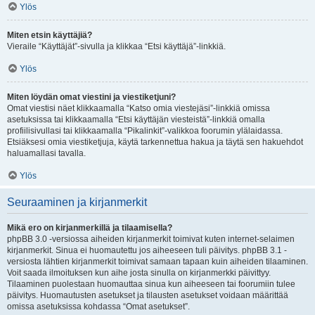
Ylös
Miten etsin käyttäjiä?
Vieraile “Käyttäjät”-sivulla ja klikkaa “Etsi käyttäjä”-linkkiä.
Ylös
Miten löydän omat viestini ja viestiketjuni?
Omat viestisi näet klikkaamalla “Katso omia viestejäsi”-linkkiä omissa
asetuksissa tai klikkaamalla “Etsi käyttäjän viesteistä”-linkkiä omalla
profiilisivullasi tai klikkaamalla “Pikalinkit”-valikkoa foorumin ylälaidassa.
Etsiäksesi omia viestiketjuja, käytä tarkennettua hakua ja täytä sen hakuehdot
haluamallasi tavalla.
Ylös
Seuraaminen ja kirjanmerkit
Mikä ero on kirjanmerkillä ja tilaamisella?
phpBB 3.0 -versiossa aiheiden kirjanmerkit toimivat kuten internet-selaimen
kirjanmerkit. Sinua ei huomautettu jos aiheeseen tuli päivitys. phpBB 3.1 -
versiosta lähtien kirjanmerkit toimivat samaan tapaan kuin aiheiden tilaaminen.
Voit saada ilmoituksen kun aihe josta sinulla on kirjanmerkki päivittyy.
Tilaaminen puolestaan huomauttaa sinua kun aiheeseen tai foorumiin tulee
päivitys. Huomautusten asetukset ja tilausten asetukset voidaan määrittää
omissa asetuksissa kohdassa “Omat asetukset”.