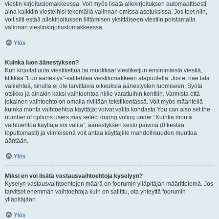
viestin kirjoituslomakkeessa. Voit myös lisätä allekirjoituksen automaattisesti
aina kaikkiin viesteihisi tekemällä valinnan omissa asetuksissa. Jos teet niin,
voit silti estää allekirjoituksen liittämisen yksittäiseen viestiin poistamalla
valinnan viestinkirjoituslomakkeessa.
Ylös
Kuinka luon äänestyksen?
Kun kirjoitat uuta viestiketjua tai muokkaat viestiketjun ensimmäistä viestiä,
klikkaa "Luo äänestys"-välilehteä viestilomakkeen alapuolella. Jos et näe tätä
välilehteä, sinulla ei ole tarvittavia oikeuksia äänestysten luomiseen. Syötä
otsikko ja ainakin kaksi vaihtoehtoa niille varattuihin kenttiin. Varmista että
jokainen vaihtoehto on omalla rivillään tekstikentässä. Voit myös määritellä
kuinka monta vaihtoehtoa käyttäjät voivat valita kohdasta You can also set the
number of options users may select during voting under “Kuinka monta
vaihtoehtoa käyttäjä voi valita”, äänestyksen kesto päivinä (0 kestää
loputtomasti) ja viimeisenä voit antaa käyttäjille mahdollisuuden muuttaa
ääntään.
Ylös
Miksi en voi lisätä vastausvaihtoehtoja kyselyyn?
Kyselyn vastausvaihtoehtojen määrä on foorumin ylläpitäjän määrittelemä. Jos
tarvitset enemmän vaihtoehtoja kuin on sallittu, ota yhteyttä foorumin
ylläpitäjään.
Ylös