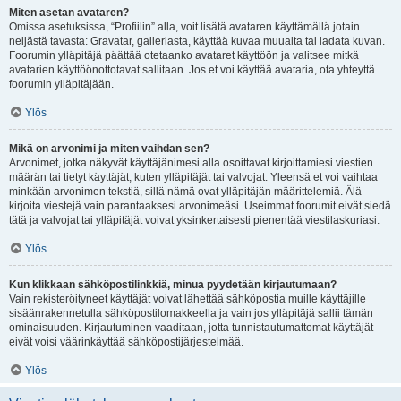
Miten asetan avataren?
Omissa asetuksissa, “Profiilin” alla, voit lisätä avataren käyttämällä jotain
neljästä tavasta: Gravatar, galleriasta, käyttää kuvaa muualta tai ladata kuvan.
Foorumin ylläpitäjä päättää otetaanko avataret käyttöön ja valitsee mitkä
avatarien käyttöönottotavat sallitaan. Jos et voi käyttää avataria, ota yhteyttä
foorumin ylläpitäjään.
Ylös
Mikä on arvonimi ja miten vaihdan sen?
Arvonimet, jotka näkyvät käyttäjänimesi alla osoittavat kirjoittamiesi viestien
määrän tai tietyt käyttäjät, kuten ylläpitäjät tai valvojat. Yleensä et voi vaihtaa
minkään arvonimen tekstiä, sillä nämä ovat ylläpitäjän määrittelemiä. Älä
kirjoita viestejä vain parantaaksesi arvonimeäsi. Useimmat foorumit eivät siedä
tätä ja valvojat tai ylläpitäjät voivat yksinkertaisesti pienentää viestilaskuriasi.
Ylös
Kun klikkaan sähköpostilinkkiä, minua pyydetään kirjautumaan?
Vain rekisteröityneet käyttäjät voivat lähettää sähköpostia muille käyttäjille
sisäänrakennetulla sähköpostilomakkeella ja vain jos ylläpitäjä sallii tämän
ominaisuuden. Kirjautuminen vaaditaan, jotta tunnistautumattomat käyttäjät
eivät voisi väärinkäyttää sähköpostijärjestelmää.
Ylös