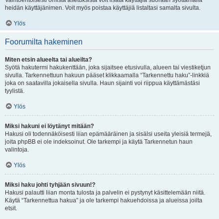
Vaihtoehtoisesti omista asetuksista voit lisätä käyttäjiä suoraan syöttämällä
heidän käyttäjänimen. Voit myös poistaa käyttäjiä listaltasi samalta sivulta.
Ylös
Foorumilta hakeminen
Miten etsin alueelta tai alueilta?
Syötä hakutermi hakukenttään, joka sijaitsee etusivulla, alueen tai viestiketjun
sivulla. Tarkennettuun hakuun pääset klikkaamalla “Tarkennettu haku”-linkkiä
joka on saatavilla jokaisella sivulla. Haun sijainti voi riippua käyttämästäsi
tyylistä.
Ylös
Miksi hakuni ei löytänyt mitään?
Hakusi oli todennäköisesti liian epämääräinen ja sisälsi useita yleisiä termejä,
joita phpBB ei ole indeksoinut. Ole tarkempi ja käytä Tarkennetun haun
valintoja.
Ylös
Miksi haku johti tyhjään sivuun!?
Hakusi palautti liian monta tulosta ja palvelin ei pystynyt käsittelemään niitä.
Käytä “Tarkennettua hakua” ja ole tarkempi hakuehdoissa ja alueissa joilta
etsit.