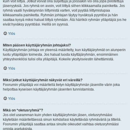
kuin voit liittyä. Jotkut voivat olla suljettuja ja joissakin voi olla jopa piilotettuja
jäsenyyksiä. Jos ryhmä on avoin, voit liittyä siihen klikkaamalla painiketta. Jos
ryhmä vaatii hyväksynnän liittymistä varten, voit pyytää liittymislupaa
klikkaamalla painiketta. Ryhmän johtajan täytyy hyväksyä pyyntösi ja hän
saattaa kysyä miksi haluat liittyä ryhmään. Älä häiriköi ryhmän ylläpitäjiä jos he
eivät hyväksy pyyntöäsi. Heillä on syynsä.
Ylös
Miten pääsen käyttäjäryhmän johtajaksi?
Käyttäjäryhmän johtaja on yleensä määritelty, kun käyttäjäryhmät on alunperin
luotu ylläpitäjän toimesta. Jos haluat luoda käyttäjäryhmän, ensimmäinen
yhteyshenkilösi tulisi olla ylläpitäjä. Kokeile yksityisviestin lähettämistä.
Ylös
Miksi jotkut käyttäjäryhmät näkyvät eri väreillä?
Foorumin ylläpitäjä voi määritellä tietyn käyttäjäryhmän jäsenille värin joka
helpottaa kyseisen käyttäjäryhmän jäsenten tunnistamista.
Ylös
Mikä on “oletusryhmä”?
Jos olet useamman kuin yhden käyttäjäryhmän jäsen, oletusryhmääsi
käytetään määriteltäessä sinun kohdallasi käytettävää ryhmäväriä ja titteliä.
Foorumin ylläpitäjä saattaa antaa sinulle oikeudet vaihtaa oletusryhmääsi
omista asetuksista.