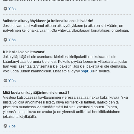
Ylös
Vaihdoin aikavyöhykkeen ja kellonaika on silti väärin!
Jos olet varmasti valinnut oikean aikavyöhykkeen ja aika on silti väärin, on
palvelimen kellonaika väärin. Ota yhteyttä ylläpitäjään korjataksesi ongelman.
Ylös
Kieleni ei ole valittavana!
Joko ylläpitäjä ei ole asentanut kielellesi kielipakettia tai kukaan ei ole
kääntänyt tätä foorumia kielellesi. Kokeile pyytää foorumin ylläpitäjältä, josko
hän voisi asentaa tarvitsemasi kielipaketin. Jos kielipakettia ei ole olemassa,
voit luoda uuden käännöksen. Lisätietoja löytyy
phpBB
®:n sivuilta.
Ylös
Mitä kuvia on käyttäjänimeni vieressä?
Viestejä katsottaessa käyttäjänimen vieressä saattaa näkyä kaksi kuvaa. Yksi
niistä voi olla arvonimeesi liitetty kuva esimerkiksi tähtien, laatikoiden tai
pisteiden muodossa viestimäärästäsi tai statuksestasi riippuen. Toinen,
yleensä isompi kuva on avatar ja on yleensä uniikki tai henkilökohtainen
jokaisella käyttäjällä.
Ylös