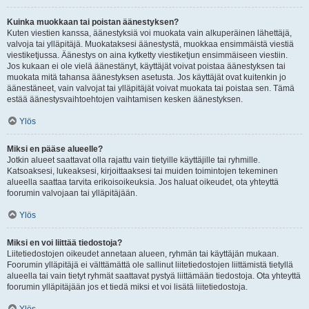
Kuinka muokkaan tai poistan äänestyksen?
Kuten viestien kanssa, äänestyksiä voi muokata vain alkuperäinen lähettäjä,
valvoja tai ylläpitäjä. Muokataksesi äänestystä, muokkaa ensimmäistä viestiä
viestiketjussa. Äänestys on aina kytketty viestiketjun ensimmäiseen viestiin.
Jos kukaan ei ole vielä äänestänyt, käyttäjät voivat poistaa äänestyksen tai
muokata mitä tahansa äänestyksen asetusta. Jos käyttäjät ovat kuitenkin jo
äänestäneet, vain valvojat tai ylläpitäjät voivat muokata tai poistaa sen. Tämä
estää äänestysvaihtoehtojen vaihtamisen kesken äänestyksen.
Ylös
Miksi en pääse alueelle?
Jotkin alueet saattavat olla rajattu vain tietyille käyttäjille tai ryhmille.
Katsoaksesi, lukeaksesi, kirjoittaaksesi tai muiden toimintojen tekeminen
alueella saattaa tarvita erikoisoikeuksia. Jos haluat oikeudet, ota yhteyttä
foorumin valvojaan tai ylläpitäjään.
Ylös
Miksi en voi liittää tiedostoja?
Liitetiedostojen oikeudet annetaan alueen, ryhmän tai käyttäjän mukaan.
Foorumin ylläpitäjä ei välttämättä ole sallinut liitetiedostojen liittämistä tietyllä
alueella tai vain tietyt ryhmät saattavat pystyä liittämään tiedostoja. Ota yhteyttä
foorumin ylläpitäjään jos et tiedä miksi et voi lisätä liitetiedostoja.