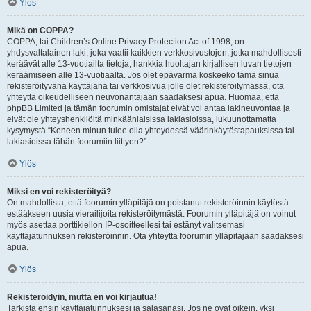
Ylös
Mikä on COPPA?
COPPA, tai Children’s Online Privacy Protection Act of 1998, on
yhdysvaltalainen laki, joka vaatii kaikkien verkkosivustojen, jotka mahdollisesti
keräävät alle 13-vuotiailta tietoja, hankkia huoltajan kirjallisen luvan tietojen
keräämiseen alle 13-vuotiaalta. Jos olet epävarma koskeeko tämä sinua
rekisteröityvänä käyttäjänä tai verkkosivua jolle olet rekisteröitymässä, ota
yhteyttä oikeudelliseen neuvonantajaan saadaksesi apua. Huomaa, että
phpBB Limited ja tämän foorumin omistajat eivät voi antaa lakineuvontaa ja
eivät ole yhteyshenkilöitä minkäänlaisissa lakiasioissa, lukuunottamatta
kysymystä “Keneen minun tulee olla yhteydessä väärinkäytöstapauksissa tai
lakiasioissa tähän foorumiin liittyen?”.
Ylös
Miksi en voi rekisteröityä?
On mahdollista, että foorumin ylläpitäjä on poistanut rekisteröinnin käytöstä
estääkseen uusia vierailijoita rekisteröitymästä. Foorumin ylläpitäjä on voinut
myös asettaa porttikiellon IP-osoitteellesi tai estänyt valitsemasi
käyttäjätunnuksen rekisteröinnin. Ota yhteyttä foorumin ylläpitäjään saadaksesi
apua.
Ylös
Rekisteröidyin, mutta en voi kirjautua!
Tarkista ensin käyttäjätunnuksesi ja salasanasi. Jos ne ovat oikein, yksi