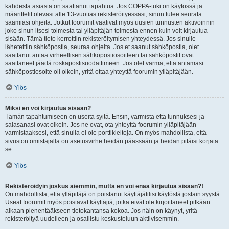
kahdesta asiasta on saattanut tapahtua. Jos COPPA-tuki on käytössä ja
määrittelit olevasi alle 13-vuotias rekisteröityessäsi, sinun tulee seurata
saamiasi ohjeita. Jotkut foorumit vaativat myös uusien tunnusten aktivoinnin
joko sinun itsesi toimesta tai ylläpitäjän toimesta ennen kuin voit kirjautua
sisään. Tämä tieto kerrottiin rekisteröitymisen yhteydessä. Jos sinulle
lähetettiin sähköpostia, seuraa ohjeita. Jos et saanut sähköpostia, olet
saattanut antaa virheellisen sähköpostiosoitteen tai sähköpostit ovat
saattaneet jäädä roskapostisuodattimeen. Jos olet varma, että antamasi
sähköpostiosoite oli oikein, yritä ottaa yhteyttä foorumin ylläpitäjään.
Ylös
Miksi en voi kirjautua sisään?
Tämän tapahtumiseen on useita syitä. Ensin, varmista että tunnuksesi ja
salasanasi ovat oikein. Jos ne ovat, ota yhteyttä foorumin ylläpitäjään
varmistaaksesi, että sinulla ei ole porttikieltoja. On myös mahdollista, että
sivuston omistajalla on asetusvirhe heidän päässään ja heidän pitäisi korjata
se.
Ylös
Rekisteröidyin joskus aiemmin, mutta en voi enää kirjautua sisään?!
On mahdollista, että ylläpitäjä on poistanut käyttäjätilisi käytöstä jostain syystä.
Useat foorumit myös poistavat käyttäjiä, jotka eivät ole kirjoittaneet pitkään
aikaan pienentääkseen tietokantansa kokoa. Jos näin on käynyt, yritä
rekisteröityä uudelleen ja osallistu keskusteluun aktiivisemmin.