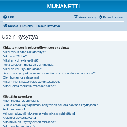
MUNANETTI
UKK
Rekisteröidy
Kirjaudu sisään
Kanala
Etusivu
Usein kysyttyä
Usein kysyttyä
Kirjautumisen ja rekisteröitymisen ongelmat
Miksi minun pitää rekisteröityä?
Mikä on COPPA?
Miksi en voi rekisteröityä?
Rekisteröidyin, mutta en voi kirjautua!
Miksi en voi kirjautua sisään?
Rekisteröidyin joskus aiemmin, mutta en voi enää kirjautua sisään?!
Olen hukannut salasanani!
Miksi minut kirjataan ulos automaattisesti?
Mitä “Poista foorumin evästeet” tekee?
Käyttäjän asetukset
Miten muutan asetuksiani?
Kuinka estän käyttäjänimeni näkymisen paikalla olevissa käyttäjissä?
Ajat ovat väärin!
Vaihdoin aikavyöhykkeen ja kellonaika on silti väärin!
Kieleni ei ole valittavana!
Mitä kuvia on käyttäjänimeni vieressä?
Miten asetan avataren?