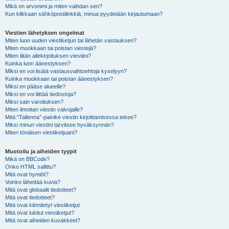
Mikä on arvonimi ja miten vaihdan sen?
Kun klikkaan sähköpostilinkkiä, minua pyydetään kirjautumaan?
Viestien lähetyksen ongelmat
Miten luon uuden viestiketjun tai lähetän vastauksen?
Miten muokkaan tai poistan viestejä?
Miten liitän allekirjoituksen viestiini?
Kuinka luon äänestyksen?
Miksi en voi lisätä vastausvaihtoehtoja kyselyyn?
Kuinka muokkaan tai poistan äänestyksen?
Miksi en pääse alueelle?
Miksi en voi liittää tiedostoja?
Miksi sain varoituksen?
Miten ilmoitan viestin valvojalle?
Mitä “Tallenna”-painike viestin kirjoittamisessa tekee?
Miksi minun viestini tarvitsee hyväksynnän?
Miten tönäisen viestiketjuani?
Muotoilu ja aiheiden tyypit
Mikä on BBCode?
Onko HTML sallittu?
Mitä ovat hymiöt?
Voinko lähettää kuvia?
Mitä ovat globaalit tiedotteet?
Mitä ovat tiedotteet?
Mitä ovat kiinnitetyt viestiketjut
Mitä ovat lukitut viestiketjut?
Mitä ovat aiheiden kuvakkeet?