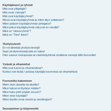
Käyttäjätasot ja ryhmät
Mitä ovat ylläpitäjät?
Mitä ovatr valvojat?
Mitä ovat käyttäjäryhmät?
Missä ovat käyttäjäryhmät ja miten liityn sellaiseen?
Miten pääsen käyttäjäryhmän johtajaksi?
Miksi jotkut käyttäjäryhmät näkyvät eri väreillä?
Mikä on “oletusryhmä”?
Mikä on “Tiimi” linkki?
Yksityisviestit
En voi lähettää yksityisviestejä!
Saan yksityisviestejä joita en halua!
Olen saanut roskapostia tai väärinkäytöksiä sisältäviä viestejä tältä foorumilta!
Ystävät ja vihamiehet
Mitä ovat kaveri ja vihamieslistat?
Kuinka voin lisätä / poistaa käyttäjiä kavereista tai vihamiehistä
Foorumilta hakeminen
Miten etsin alueelta tai alueilta?
Miksi hakuni ei löytänyt mitään?
Miksi haku johti tyhjään sivuun!?
Miten etsin käyttäjiä?
Miten löydän omat viestini ja viestiketjuni?
Seuraaminen ja kirjanmerkit