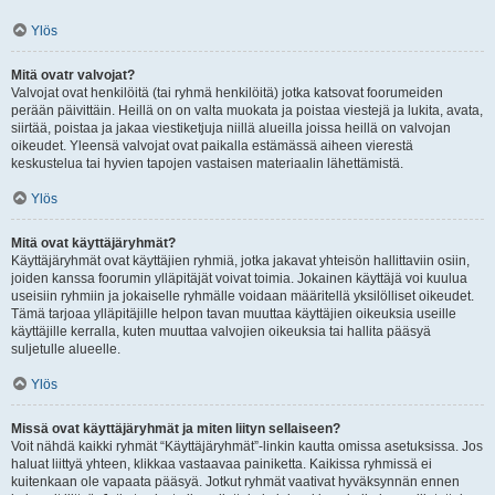
Ylös
Mitä ovatr valvojat?
Valvojat ovat henkilöitä (tai ryhmä henkilöitä) jotka katsovat foorumeiden
perään päivittäin. Heillä on on valta muokata ja poistaa viestejä ja lukita, avata,
siirtää, poistaa ja jakaa viestiketjuja niillä alueilla joissa heillä on valvojan
oikeudet. Yleensä valvojat ovat paikalla estämässä aiheen vierestä
keskustelua tai hyvien tapojen vastaisen materiaalin lähettämistä.
Ylös
Mitä ovat käyttäjäryhmät?
Käyttäjäryhmät ovat käyttäjien ryhmiä, jotka jakavat yhteisön hallittaviin osiin,
joiden kanssa foorumin ylläpitäjät voivat toimia. Jokainen käyttäjä voi kuulua
useisiin ryhmiin ja jokaiselle ryhmälle voidaan määritellä yksilölliset oikeudet.
Tämä tarjoaa ylläpitäjille helpon tavan muuttaa käyttäjien oikeuksia useille
käyttäjille kerralla, kuten muuttaa valvojien oikeuksia tai hallita pääsyä
suljetulle alueelle.
Ylös
Missä ovat käyttäjäryhmät ja miten liityn sellaiseen?
Voit nähdä kaikki ryhmät “Käyttäjäryhmät”-linkin kautta omissa asetuksissa. Jos
haluat liittyä yhteen, klikkaa vastaavaa painiketta. Kaikissa ryhmissä ei
kuitenkaan ole vapaata pääsyä. Jotkut ryhmät vaativat hyväksynnän ennen