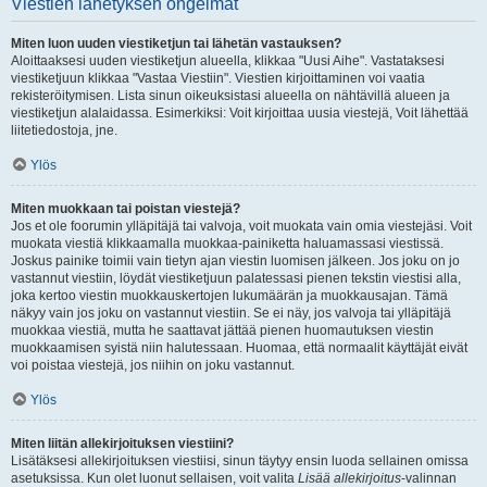
Viestien lähetyksen ongelmat
Miten luon uuden viestiketjun tai lähetän vastauksen?
Aloittaaksesi uuden viestiketjun alueella, klikkaa "Uusi Aihe". Vastataksesi
viestiketjuun klikkaa "Vastaa Viestiin". Viestien kirjoittaminen voi vaatia
rekisteröitymisen. Lista sinun oikeuksistasi alueella on nähtävillä alueen ja
viestiketjun alalaidassa. Esimerkiksi: Voit kirjoittaa uusia viestejä, Voit lähettää
liitetiedostoja, jne.
Ylös
Miten muokkaan tai poistan viestejä?
Jos et ole foorumin ylläpitäjä tai valvoja, voit muokata vain omia viestejäsi. Voit
muokata viestiä klikkaamalla muokkaa-painiketta haluamassasi viestissä.
Joskus painike toimii vain tietyn ajan viestin luomisen jälkeen. Jos joku on jo
vastannut viestiin, löydät viestiketjuun palatessasi pienen tekstin viestisi alla,
joka kertoo viestin muokkauskertojen lukumäärän ja muokkausajan. Tämä
näkyy vain jos joku on vastannut viestiin. Se ei näy, jos valvoja tai ylläpitäjä
muokkaa viestiä, mutta he saattavat jättää pienen huomautuksen viestin
muokkaamisen syistä niin halutessaan. Huomaa, että normaalit käyttäjät eivät
voi poistaa viestejä, jos niihin on joku vastannut.
Ylös
Miten liitän allekirjoituksen viestiini?
Lisätäksesi allekirjoituksen viestiisi, sinun täytyy ensin luoda sellainen omissa
asetuksissa. Kun olet luonut sellaisen, voit valita
Lisää allekirjoitus
-valinnan