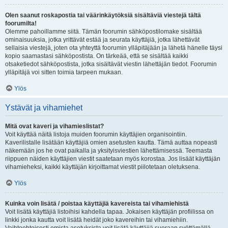
Olen saanut roskapostia tai väärinkäytöksiä sisältäviä viestejä tältä
foorumilta!
Olemme pahoillamme siitä. Tämän foorumin sähköpostilomake sisältää
ominaisuuksia, jotka yrittävät estää ja seurata käyttäjiä, jotka lähettävät
sellaisia viestejä, joten ota yhteyttä foorumin ylläpitäjään ja lähetä hänelle täysi
kopio saamastasi sähköpostista. On tärkeää, että se sisältää kaikki
otsaketiedot sähköpostista, jotka sisältävät viestin lähettäjän tiedot. Foorumin
ylläpitäjä voi sitten toimia tarpeen mukaan.
Ylös
Ystävät ja vihamiehet
Mitä ovat kaveri ja vihamieslistat?
Voit käyttää näitä listoja muiden foorumin käyttäjien organisointiin.
Kaverilistalle lisätään käyttäjiä omien asetusten kautta. Tämä auttaa nopeasti
näkemään jos he ovat paikalla ja yksityisviestien lähettämisessä. Teemasta
riippuen näiden käyttäjien viestit saatetaan myös korostaa. Jos lisäät käyttäjän
vihamieheksi, kaikki käyttäjän kirjoittamat viestit piilotetaan oletuksena.
Ylös
Kuinka voin lisätä / poistaa käyttäjiä kavereista tai vihamiehistä
Voit lisätä käyttäjiä listoihisi kahdella tapaa. Jokaisen käyttäjän profiilissa on
linkki jonka kautta voit lisätä heidät joko kavereihin tai vihamiehiin.