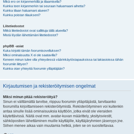
Mikä ero on kirjanmerkillä ja tilaamisella?
Kuinka teen kirjanmerkin tai seuraan haluamaani aihetta?
Kuinka tilaan haluamani alueen?
Kuinka poistan tilaukseni?
Liitetiedostot
Mitkä liitetiedostot ovat sallittuja tällä alueella?
Mistä löydän lähettämäni liitetiedostot?
phpBB -asiat
Kuka kirjoitti tämän foorumisovelluksen?
Miksi ominaisuutta X ei ole saatavilla?
Keneen minun tulee olla yhteydessä väärinkäytöstapauksissa tai lakiasioissa tähän
foorumiin liittyen?
Kuinka otan yhteyttä foorumin ylläpitäjään?
Kirjautumisen ja rekisteröitymisen ongelmat
Miksi minun pitää rekisteröityä?
Sinun ei välttämättä tarvitse, riippuu foorumin ylläpitäjästä, tarvitaanko
foorumilla kirjoittamiseen rekisteröitymistä. Rekisteröityminen voi kuitenkin
antaa sinulle lisää ominaisuuksia käyttöön, jotka eivät ole vieraiden
käytettävissä. Näitä ovat mm. avatar-kuvan määrittely, yksityisviestit,
sähköpostien lähettäminen muille käyttäjille, käyttäjäryhmien jäsenyys jne.
Siihen menee aikaa vain muutamia hetkiä, joten se on suositeltavaa.