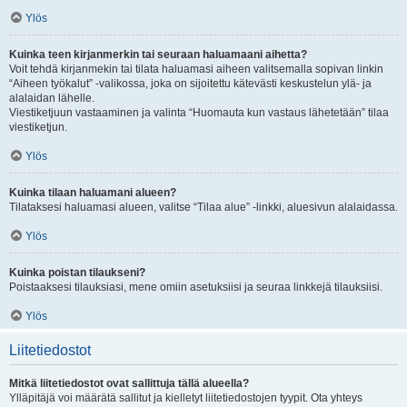
Ylös
Kuinka teen kirjanmerkin tai seuraan haluamaani aihetta?
Voit tehdä kirjanmekin tai tilata haluamasi aiheen valitsemalla sopivan linkin
“Aiheen työkalut” -valikossa, joka on sijoitettu kätevästi keskustelun ylä- ja
alalaidan lähelle.
Viestiketjuun vastaaminen ja valinta “Huomauta kun vastaus lähetetään” tilaa
viestiketjun.
Ylös
Kuinka tilaan haluamani alueen?
Tilataksesi haluamasi alueen, valitse “Tilaa alue” -linkki, aluesivun alalaidassa.
Ylös
Kuinka poistan tilaukseni?
Poistaaksesi tilauksiasi, mene omiin asetuksiisi ja seuraa linkkejä tilauksiisi.
Ylös
Liitetiedostot
Mitkä liitetiedostot ovat sallittuja tällä alueella?
Ylläpitäjä voi määrätä sallitut ja kielletyt liitetiedostojen tyypit. Ota yhteys