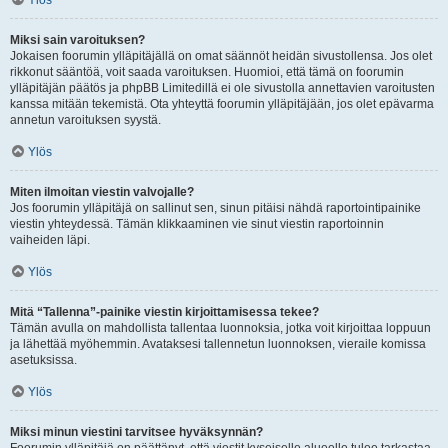
Ylös
Miksi sain varoituksen?
Jokaisen foorumin ylläpitäjällä on omat säännöt heidän sivustollensa. Jos olet
rikkonut sääntöä, voit saada varoituksen. Huomioi, että tämä on foorumin
ylläpitäjän päätös ja phpBB Limitedillä ei ole sivustolla annettavien varoitusten
kanssa mitään tekemistä. Ota yhteyttä foorumin ylläpitäjään, jos olet epävarma
annetun varoituksen syystä.
Ylös
Miten ilmoitan viestin valvojalle?
Jos foorumin ylläpitäjä on sallinut sen, sinun pitäisi nähdä raportointipainike
viestin yhteydessä. Tämän klikkaaminen vie sinut viestin raportoinnin
vaiheiden läpi.
Ylös
Mitä “Tallenna”-painike viestin kirjoittamisessa tekee?
Tämän avulla on mahdollista tallentaa luonnoksia, jotka voit kirjoittaa loppuun
ja lähettää myöhemmin. Avataksesi tallennetun luonnoksen, vieraile komissa
asetuksissa.
Ylös
Miksi minun viestini tarvitsee hyväksynnän?