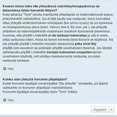
Keneen minun tulee olla yhteydessä väärinkäytöstapauksissa tai
lakiasioissa tähän foorumiin liittyen?
Kuka tahansa “Tiimi”-sivulla mainituista ylläpitäjistä on todennäköisesti sopiva
yhteyshenkilö valituksillesi. Jos et tätä kautta saa vastausta, sinun kannattaa
ottaa yhteyttä verkkotunnuksen omistajaan (tee
whois-kysely
) tai jos kyseessä
on ilmaispalvelussa oleva (esim. Yahoo!, free.fr, f2s.com, jne.), ota yhteyttä
ylläpitoon tai väärinkäytöksistä vastaavaan osastoon kyseisessä palvelussa.
Huomaa, että phpBB Limitedillä
ei ole lainkaan toimivaltaa
ja sitä ei voida
pitää vastuussa miten, missä tai kenen toimesta tämä foorumi on käytössä. Älä
ota yhteyttä phpBB Limitediin missään lakiasioissa
jotka eivät liity
phpBB.com-sivustoon tai pelkkään phpBB-sovellukseen itseensä. Jos lähetät
sähköpostia phpBB Limitedille
mistään kolmannen osapuolen
tämän
sovelluksen käytöstä, voit odottaa niukkasanaista vastausta, jos edes
vastausta lainkaan.
Ylös
Kuinka otan yhteyttä foorumin ylläpitäjään?
Kaikki foorumin käyttäjät voivat käyttää “Ota yhteyttä” -lomaketta, jos täämä
vaihtoehto on foorumin ylläpitäjän mahdollistama.
Foorumin käyttäjät voivat käyttää myös “Tiimi”-linkkiä.
Ylös
Hyppää