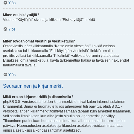
Ylös
Miten etsin käyttäjiä?
Vieraile “Käyttäjät”-sivulla ja klikkaa “Etsi käyttäjä”-linkkiä.
Ylös
Miten löydän omat viestini ja viestiketjuni?
Omat viestisi näet klikkaamalla “Katso omia viestejäsi”-linkkiä omissa
asetuksissa tai klikkaamalla “Etsi käyttäjän viesteistä”-linkkiä omalla
profiilisivullasi tai klikkaamalla “Pikalinkit”-valikkoa foorumin ylälaidassa.
Etsiäksesi omia viestiketjuja, käytä tarkennettua hakua ja täytä sen hakuehdot
haluamallasi tavalla.
Ylös
Seuraaminen ja kirjanmerkit
Mikä ero on kirjanmerkillä ja tilaamisella?
phpBB 3.0 -versiossa aiheiden kirjanmerkit toimivat kuten internet-selaimen
kirjanmerkit. Sinua ei huomautettu jos aiheeseen tuli päivitys. phpBB 3.1 -
versiosta lähtien kirjanmerkit toimivat samaan tapaan kuin aiheiden tilaaminen.
Voit saada ilmoituksen kun aihe josta sinulla on kirjanmerkki päivittyy.
Tilaaminen puolestaan huomauttaa sinua kun aiheeseen tai foorumiin tulee
päivitys. Huomautusten asetukset ja tilausten asetukset voidaan määrittää
omissa asetuksissa kohdassa “Omat asetukset”.