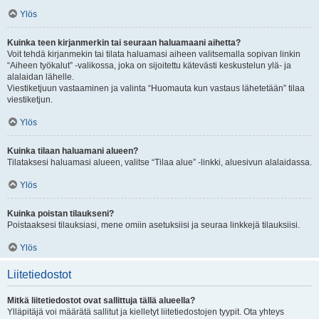
Ylös
Kuinka teen kirjanmerkin tai seuraan haluamaani aihetta?
Voit tehdä kirjanmekin tai tilata haluamasi aiheen valitsemalla sopivan linkin
“Aiheen työkalut” -valikossa, joka on sijoitettu kätevästi keskustelun ylä- ja
alalaidan lähelle.
Viestiketjuun vastaaminen ja valinta “Huomauta kun vastaus lähetetään” tilaa
viestiketjun.
Ylös
Kuinka tilaan haluamani alueen?
Tilataksesi haluamasi alueen, valitse “Tilaa alue” -linkki, aluesivun alalaidassa.
Ylös
Kuinka poistan tilaukseni?
Poistaaksesi tilauksiasi, mene omiin asetuksiisi ja seuraa linkkejä tilauksiisi.
Ylös
Liitetiedostot
Mitkä liitetiedostot ovat sallittuja tällä alueella?
Ylläpitäjä voi määrätä sallitut ja kielletyt liitetiedostojen tyypit. Ota yhteys