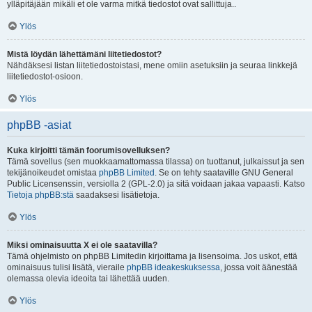
ylläpitäjään mikäli et ole varma mitkä tiedostot ovat sallittuja..
Ylös
Mistä löydän lähettämäni liitetiedostot?
Nähdäksesi listan liitetiedostoistasi, mene omiin asetuksiin ja seuraa linkkejä
liitetiedostot-osioon.
Ylös
phpBB -asiat
Kuka kirjoitti tämän foorumisovelluksen?
Tämä sovellus (sen muokkaamattomassa tilassa) on tuottanut, julkaissut ja sen
tekijänoikeudet omistaa
phpBB Limited
. Se on tehty saataville GNU General
Public Licensenssin, versiolla 2 (GPL-2.0) ja sitä voidaan jakaa vapaasti. Katso
Tietoja phpBB:stä
saadaksesi lisätietoja.
Ylös
Miksi ominaisuutta X ei ole saatavilla?
Tämä ohjelmisto on phpBB Limitedin kirjoittama ja lisensoima. Jos uskot, että
ominaisuus tulisi lisätä, vieraile
phpBB ideakeskuksessa
, jossa voit äänestää
olemassa olevia ideoita tai lähettää uuden.
Ylös