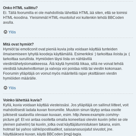
Onko HTML sallittu?
Ei. Tällä foorumilla ei ole mahdollista lähettää HTML:ää siten, että se toimisi
HTML-koodina. Yleisimmät HTML-muotoilut voi kuitenkin tehdä BBCoden
avulla.
Ylös
Mitä ovat hymiöt?
Hymiöt tai emoticonit ovat pieniä kuvia joita voidaan käyttää tunteiden
ilmaisemiseen lyhyitä koodeja käyttämällä. Esimerkiksi :) tarkoittaa iloista ja :(
tarkoittaa surullista. Hymiöiden täysi lista on nähtävillä
viestinlähetyslomakkeessa. Älä käytä hymiöitä liikaa, sillä ne voivat tehdä
viestistä lukukelvottoman ja valvoja voi poistaa niitä tai viestin kokonaan.
Foorumin ylläpitäjä on voinut myös määritellä rajan yksittäisen viestin
hymiöiden määrälle.
Ylös
Voinko lähettää kuvia?
Kyllä, kuvia voidaan käyttää viesteissäsi. Jos ylläpitäjä on sallinut liitteet, voit
mahdollisesti ladata kuvan foorumille. Muutoin sinun täytyy antaa osoite
julkisesti saatavilla olevaan kuvaan, esim. http://www.example.com/my-
picture.gif. Et voi antaa osoitetta omalla koneellasi oleviin kuviin (ellei se ole
yleinen palvelin) tai kuviin, jotka ovat käyttäjätunnistuksen takana, esim.
hotmail tai yahoo sähköpostilaatikot, salasanasuojatut sivustot, jne.
Näyttääksesi kuvan, käytä BBCoden [img]-tagia.