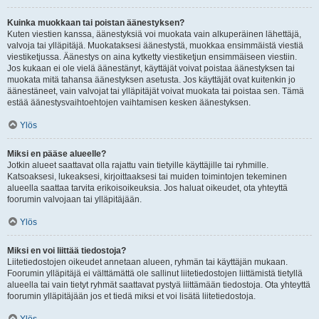
Kuinka muokkaan tai poistan äänestyksen?
Kuten viestien kanssa, äänestyksiä voi muokata vain alkuperäinen lähettäjä,
valvoja tai ylläpitäjä. Muokataksesi äänestystä, muokkaa ensimmäistä viestiä
viestiketjussa. Äänestys on aina kytketty viestiketjun ensimmäiseen viestiin.
Jos kukaan ei ole vielä äänestänyt, käyttäjät voivat poistaa äänestyksen tai
muokata mitä tahansa äänestyksen asetusta. Jos käyttäjät ovat kuitenkin jo
äänestäneet, vain valvojat tai ylläpitäjät voivat muokata tai poistaa sen. Tämä
estää äänestysvaihtoehtojen vaihtamisen kesken äänestyksen.
Ylös
Miksi en pääse alueelle?
Jotkin alueet saattavat olla rajattu vain tietyille käyttäjille tai ryhmille.
Katsoaksesi, lukeaksesi, kirjoittaaksesi tai muiden toimintojen tekeminen
alueella saattaa tarvita erikoisoikeuksia. Jos haluat oikeudet, ota yhteyttä
foorumin valvojaan tai ylläpitäjään.
Ylös
Miksi en voi liittää tiedostoja?
Liitetiedostojen oikeudet annetaan alueen, ryhmän tai käyttäjän mukaan.
Foorumin ylläpitäjä ei välttämättä ole sallinut liitetiedostojen liittämistä tietyllä
alueella tai vain tietyt ryhmät saattavat pystyä liittämään tiedostoja. Ota yhteyttä
foorumin ylläpitäjään jos et tiedä miksi et voi lisätä liitetiedostoja.