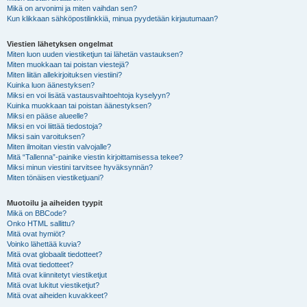
Mikä on arvonimi ja miten vaihdan sen?
Kun klikkaan sähköpostilinkkiä, minua pyydetään kirjautumaan?
Viestien lähetyksen ongelmat
Miten luon uuden viestiketjun tai lähetän vastauksen?
Miten muokkaan tai poistan viestejä?
Miten liitän allekirjoituksen viestiini?
Kuinka luon äänestyksen?
Miksi en voi lisätä vastausvaihtoehtoja kyselyyn?
Kuinka muokkaan tai poistan äänestyksen?
Miksi en pääse alueelle?
Miksi en voi liittää tiedostoja?
Miksi sain varoituksen?
Miten ilmoitan viestin valvojalle?
Mitä “Tallenna”-painike viestin kirjoittamisessa tekee?
Miksi minun viestini tarvitsee hyväksynnän?
Miten tönäisen viestiketjuani?
Muotoilu ja aiheiden tyypit
Mikä on BBCode?
Onko HTML sallittu?
Mitä ovat hymiöt?
Voinko lähettää kuvia?
Mitä ovat globaalit tiedotteet?
Mitä ovat tiedotteet?
Mitä ovat kiinnitetyt viestiketjut
Mitä ovat lukitut viestiketjut?
Mitä ovat aiheiden kuvakkeet?