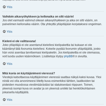
Ylös
Vaihdoin aikavyöhykkeen ja kellonaika on silti väärin!
Jos olet varmasti valinnut oikean aikavyöhykkeen ja aika on silti väärin, on
palvelimen kellonaika väärin. Ota yhteyttä ylläpitäjään korjataksesi ongelman.
Ylös
Kieleni ei ole valittavana!
Joko ylläpitäjä ei ole asentanut kielellesi kielipakettia tai kukaan ei ole
kääntänyt tätä foorumia kielellesi. Kokeile pyytää foorumin ylläpitäjältä, josko
hän voisi asentaa tarvitsemasi kielipaketin. Jos kielipakettia ei ole olemassa,
voit luoda uuden käännöksen. Lisätietoja löytyy
phpBB
®:n sivuilta.
Ylös
Mitä kuvia on käyttäjänimeni vieressä?
Viestejä katsottaessa käyttäjänimen vieressä saattaa näkyä kaksi kuvaa. Yksi
niistä voi olla arvonimeesi liitetty kuva esimerkiksi tähtien, laatikoiden tai
pisteiden muodossa viestimäärästäsi tai statuksestasi riippuen. Toinen,
yleensä isompi kuva on avatar ja on yleensä uniikki tai henkilökohtainen
jokaisella käyttäjällä.
Ylös