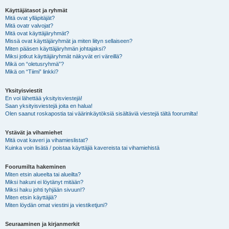
Käyttäjätasot ja ryhmät
Mitä ovat ylläpitäjät?
Mitä ovatr valvojat?
Mitä ovat käyttäjäryhmät?
Missä ovat käyttäjäryhmät ja miten liityn sellaiseen?
Miten pääsen käyttäjäryhmän johtajaksi?
Miksi jotkut käyttäjäryhmät näkyvät eri väreillä?
Mikä on “oletusryhmä”?
Mikä on “Tiimi” linkki?
Yksityisviestit
En voi lähettää yksityisviestejä!
Saan yksityisviestejä joita en halua!
Olen saanut roskapostia tai väärinkäytöksiä sisältäviä viestejä tältä foorumilta!
Ystävät ja vihamiehet
Mitä ovat kaveri ja vihamieslistat?
Kuinka voin lisätä / poistaa käyttäjiä kavereista tai vihamiehistä
Foorumilta hakeminen
Miten etsin alueelta tai alueilta?
Miksi hakuni ei löytänyt mitään?
Miksi haku johti tyhjään sivuun!?
Miten etsin käyttäjiä?
Miten löydän omat viestini ja viestiketjuni?
Seuraaminen ja kirjanmerkit