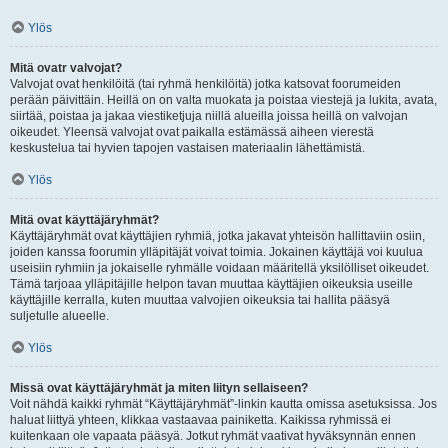
Ylös
Mitä ovatr valvojat?
Valvojat ovat henkilöitä (tai ryhmä henkilöitä) jotka katsovat foorumeiden
perään päivittäin. Heillä on on valta muokata ja poistaa viestejä ja lukita, avata,
siirtää, poistaa ja jakaa viestiketjuja niillä alueilla joissa heillä on valvojan
oikeudet. Yleensä valvojat ovat paikalla estämässä aiheen vierestä
keskustelua tai hyvien tapojen vastaisen materiaalin lähettämistä.
Ylös
Mitä ovat käyttäjäryhmät?
Käyttäjäryhmät ovat käyttäjien ryhmiä, jotka jakavat yhteisön hallittaviin osiin,
joiden kanssa foorumin ylläpitäjät voivat toimia. Jokainen käyttäjä voi kuulua
useisiin ryhmiin ja jokaiselle ryhmälle voidaan määritellä yksilölliset oikeudet.
Tämä tarjoaa ylläpitäjille helpon tavan muuttaa käyttäjien oikeuksia useille
käyttäjille kerralla, kuten muuttaa valvojien oikeuksia tai hallita pääsyä
suljetulle alueelle.
Ylös
Missä ovat käyttäjäryhmät ja miten liityn sellaiseen?
Voit nähdä kaikki ryhmät “Käyttäjäryhmät”-linkin kautta omissa asetuksissa. Jos
haluat liittyä yhteen, klikkaa vastaavaa painiketta. Kaikissa ryhmissä ei
kuitenkaan ole vapaata pääsyä. Jotkut ryhmät vaativat hyväksynnän ennen