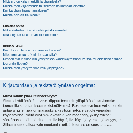
Mikä ero on kirjanmerkillä ja tilaamisella?
Kuinka teen kirjanmerkin tai seuraan haluamaani aihetta?
Kuinka tilaan haluamani alueen?
Kuinka poistan tilaukseni?
Liitetiedostot
Mitkä liitetiedostot ovat sallittuja tällä alueella?
Mistä löydän lähettämäni liitetiedostot?
phpBB -asiat
Kuka kirjoitti tämän foorumisovelluksen?
Miksi ominaisuutta X ei ole saatavilla?
Keneen minun tulee olla yhteydessä väärinkäytöstapauksissa tai lakiasioissa tähän
foorumiin liittyen?
Kuinka otan yhteyttä foorumin ylläpitäjään?
Kirjautumisen ja rekisteröitymisen ongelmat
Miksi minun pitää rekisteröityä?
Sinun ei välttämättä tarvitse, riippuu foorumin ylläpitäjästä, tarvitaanko
foorumilla kirjoittamiseen rekisteröitymistä. Rekisteröityminen voi kuitenkin
antaa sinulle lisää ominaisuuksia käyttöön, jotka eivät ole vieraiden
käytettävissä. Näitä ovat mm. avatar-kuvan määrittely, yksityisviestit,
sähköpostien lähettäminen muille käyttäjille, käyttäjäryhmien jäsenyys jne.
Siihen menee aikaa vain muutamia hetkiä, joten se on suositeltavaa.