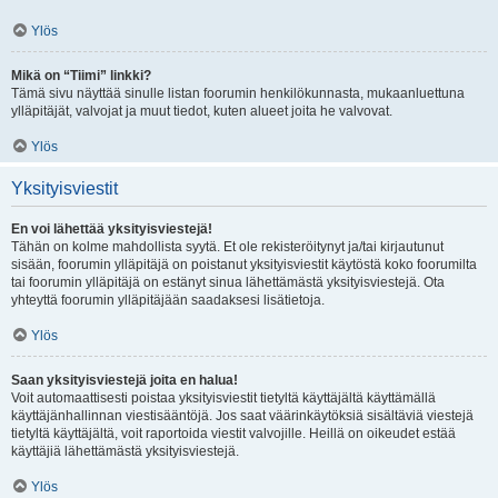
Ylös
Mikä on “Tiimi” linkki?
Tämä sivu näyttää sinulle listan foorumin henkilökunnasta, mukaanluettuna
ylläpitäjät, valvojat ja muut tiedot, kuten alueet joita he valvovat.
Ylös
Yksityisviestit
En voi lähettää yksityisviestejä!
Tähän on kolme mahdollista syytä. Et ole rekisteröitynyt ja/tai kirjautunut
sisään, foorumin ylläpitäjä on poistanut yksityisviestit käytöstä koko foorumilta
tai foorumin ylläpitäjä on estänyt sinua lähettämästä yksityisviestejä. Ota
yhteyttä foorumin ylläpitäjään saadaksesi lisätietoja.
Ylös
Saan yksityisviestejä joita en halua!
Voit automaattisesti poistaa yksityisviestit tietyltä käyttäjältä käyttämällä
käyttäjänhallinnan viestisääntöjä. Jos saat väärinkäytöksiä sisältäviä viestejä
tietyltä käyttäjältä, voit raportoida viestit valvojille. Heillä on oikeudet estää
käyttäjiä lähettämästä yksityisviestejä.
Ylös