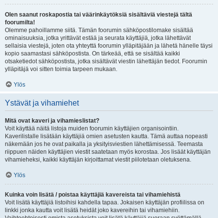
Olen saanut roskapostia tai väärinkäytöksiä sisältäviä viestejä tältä
foorumilta!
Olemme pahoillamme siitä. Tämän foorumin sähköpostilomake sisältää
ominaisuuksia, jotka yrittävät estää ja seurata käyttäjiä, jotka lähettävät
sellaisia viestejä, joten ota yhteyttä foorumin ylläpitäjään ja lähetä hänelle täysi
kopio saamastasi sähköpostista. On tärkeää, että se sisältää kaikki
otsaketiedot sähköpostista, jotka sisältävät viestin lähettäjän tiedot. Foorumin
ylläpitäjä voi sitten toimia tarpeen mukaan.
Ylös
Ystävät ja vihamiehet
Mitä ovat kaveri ja vihamieslistat?
Voit käyttää näitä listoja muiden foorumin käyttäjien organisointiin.
Kaverilistalle lisätään käyttäjiä omien asetusten kautta. Tämä auttaa nopeasti
näkemään jos he ovat paikalla ja yksityisviestien lähettämisessä. Teemasta
riippuen näiden käyttäjien viestit saatetaan myös korostaa. Jos lisäät käyttäjän
vihamieheksi, kaikki käyttäjän kirjoittamat viestit piilotetaan oletuksena.
Ylös
Kuinka voin lisätä / poistaa käyttäjiä kavereista tai vihamiehistä
Voit lisätä käyttäjiä listoihisi kahdella tapaa. Jokaisen käyttäjän profiilissa on
linkki jonka kautta voit lisätä heidät joko kavereihin tai vihamiehiin.