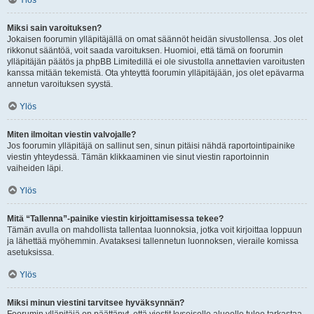
Ylös
Miksi sain varoituksen?
Jokaisen foorumin ylläpitäjällä on omat säännöt heidän sivustollensa. Jos olet
rikkonut sääntöä, voit saada varoituksen. Huomioi, että tämä on foorumin
ylläpitäjän päätös ja phpBB Limitedillä ei ole sivustolla annettavien varoitusten
kanssa mitään tekemistä. Ota yhteyttä foorumin ylläpitäjään, jos olet epävarma
annetun varoituksen syystä.
Ylös
Miten ilmoitan viestin valvojalle?
Jos foorumin ylläpitäjä on sallinut sen, sinun pitäisi nähdä raportointipainike
viestin yhteydessä. Tämän klikkaaminen vie sinut viestin raportoinnin
vaiheiden läpi.
Ylös
Mitä “Tallenna”-painike viestin kirjoittamisessa tekee?
Tämän avulla on mahdollista tallentaa luonnoksia, jotka voit kirjoittaa loppuun
ja lähettää myöhemmin. Avataksesi tallennetun luonnoksen, vieraile komissa
asetuksissa.
Ylös
Miksi minun viestini tarvitsee hyväksynnän?