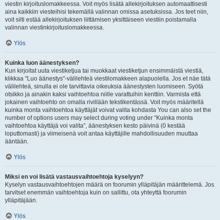
viestin kirjoituslomakkeessa. Voit myös lisätä allekirjoituksen automaattisesti
aina kaikkiin viesteihisi tekemällä valinnan omissa asetuksissa. Jos teet niin,
voit silti estää allekirjoituksen liittämisen yksittäiseen viestiin poistamalla
valinnan viestinkirjoituslomakkeessa.
Ylös
Kuinka luon äänestyksen?
Kun kirjoitat uuta viestiketjua tai muokkaat viestiketjun ensimmäistä viestiä,
klikkaa "Luo äänestys"-välilehteä viestilomakkeen alapuolella. Jos et näe tätä
välilehteä, sinulla ei ole tarvittavia oikeuksia äänestysten luomiseen. Syötä
otsikko ja ainakin kaksi vaihtoehtoa niille varattuihin kenttiin. Varmista että
jokainen vaihtoehto on omalla rivillään tekstikentässä. Voit myös määritellä
kuinka monta vaihtoehtoa käyttäjät voivat valita kohdasta You can also set the
number of options users may select during voting under “Kuinka monta
vaihtoehtoa käyttäjä voi valita”, äänestyksen kesto päivinä (0 kestää
loputtomasti) ja viimeisenä voit antaa käyttäjille mahdollisuuden muuttaa
ääntään.
Ylös
Miksi en voi lisätä vastausvaihtoehtoja kyselyyn?
Kyselyn vastausvaihtoehtojen määrä on foorumin ylläpitäjän määrittelemä. Jos
tarvitset enemmän vaihtoehtoja kuin on sallittu, ota yhteyttä foorumin
ylläpitäjään.
Ylös