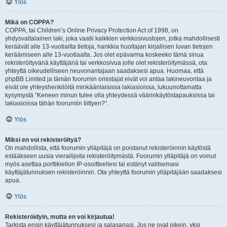
Ylös
Mikä on COPPA?
COPPA, tai Children’s Online Privacy Protection Act of 1998, on
yhdysvaltalainen laki, joka vaatii kaikkien verkkosivustojen, jotka mahdollisesti
keräävät alle 13-vuotiailta tietoja, hankkia huoltajan kirjallisen luvan tietojen
keräämiseen alle 13-vuotiaalta. Jos olet epävarma koskeeko tämä sinua
rekisteröityvänä käyttäjänä tai verkkosivua jolle olet rekisteröitymässä, ota
yhteyttä oikeudelliseen neuvonantajaan saadaksesi apua. Huomaa, että
phpBB Limited ja tämän foorumin omistajat eivät voi antaa lakineuvontaa ja
eivät ole yhteyshenkilöitä minkäänlaisissa lakiasioissa, lukuunottamatta
kysymystä “Keneen minun tulee olla yhteydessä väärinkäytöstapauksissa tai
lakiasioissa tähän foorumiin liittyen?”.
Ylös
Miksi en voi rekisteröityä?
On mahdollista, että foorumin ylläpitäjä on poistanut rekisteröinnin käytöstä
estääkseen uusia vierailijoita rekisteröitymästä. Foorumin ylläpitäjä on voinut
myös asettaa porttikiellon IP-osoitteellesi tai estänyt valitsemasi
käyttäjätunnuksen rekisteröinnin. Ota yhteyttä foorumin ylläpitäjään saadaksesi
apua.
Ylös
Rekisteröidyin, mutta en voi kirjautua!
Tarkista ensin käyttäjätunnuksesi ja salasanasi. Jos ne ovat oikein, yksi