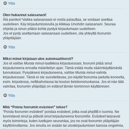
Ylös
Olen hukannut salasanani!
Älä panikoi! Vaikka salasanaasi ei voida palauttaa, se voidaan asettaa
uudelleen. Käy kirjautumissivulla ja klikkaa
Unohdin salasanani
. Seuraa
ohjeita ja sinun pitäisi kohta pystyä kirjautumaan uudelleen.
Jos et pysty asettamaan salasanaasi uudelleen, ota yhteyttä foorumin
ylläpitäjään.
Ylös
Miksi minut kirjataan ulos automaattisesti?
Jos et valitse
Muista minut
-laatikkoa kirjautuessasi, foorumi pitää sinut
kirjautuneena ennalta määritellyn ajan. Tämä estää muita väärinkäyttämästä
tunnuksiasi. Pysyäksesi kirjautuneena, valitse
Muista minut
-valinta
kirjautuessasi. Tämä ei ole suositeltavaa, jos käytät foorumia jaetulta koneelta,
esim. kirjastossa, nettikahvilassa tai koulun tietokoneluokassa. Jos et näe tätä
valintaa, foorumin ylläpitäjä on estänyt tämän toiminnon käyttämisen.
Ylös
Mitä “Poista foorumin evästeet” tekee?
“Poista foorumin evästeet” poistaa evästeet, jotka ovat phpBB:n luomia. Ne
tunnistavat sinut ja pitävät sinut kirjautuneena foorumille. Evästeet tarjoavat
myös toimintoja, kuten luettujen seurantaa, jos ne ovat foorumin ylläpitäjän
käyttöönottamia. Jos sinulla on sisään tai uloskirjautumisen kanssa ongelmia,