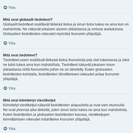
Ylös
Mitä ovat globaalit tiedotteet?
Globaalit tiedotteet sisältävät tärkeää tietoa ja sinun tulisi lukea ne aina kun on
mahdolista. Ne näkyvät jokaisen alueen ylälaidassa ja omissa asetuksissa.
Globaalien tiedotteiden oikeudet myöntää foorumin ylläpitäjä.
Ylös
Mitä ovat tiedotteet?
Tiedotteet usein sisältävät tärkeää tietoa foorumista jota olet lukemassa ja siksi
ne tulisi lukea aina kun mahdollista. Tiedotteet näkyvät jokaisen sivun
ylälaidassa niillä foorumeilla joihin ne on lähetetty. Kuten globaalien
tiedotteiden kohdalla, tiedotteiden lähettämisen oikeudet antaa foorumin
ylläpitäjä.
Ylös
Mitä ovat kiinnitetyt viestiketjut
Kiinnitetyt viestiketjut näkyvät tiedotteiden alapuolella ja ovat vain etusivulla.
Ne ovat yleensä aika tärkeitä, joten sinun tulisi lukea ne aina kun mahdollista.
Kuten tiedotteiden ja globaalien tiedotteiden kanssa, viestiketjujen
kiinnittämisen oikeudet määrittelee foorumin ylläpitäjä.
Ylös