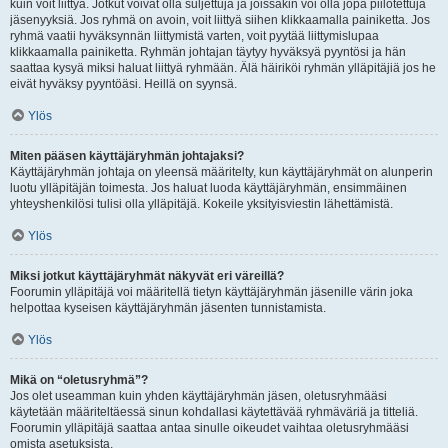
kuin voit liittyä. Jotkut voivat olla suljettuja ja joissakin voi olla jopa piilotettuja
jäsenyyksiä. Jos ryhmä on avoin, voit liittyä siihen klikkaamalla painiketta. Jos
ryhmä vaatii hyväksynnän liittymistä varten, voit pyytää liittymislupaa
klikkaamalla painiketta. Ryhmän johtajan täytyy hyväksyä pyyntösi ja hän
saattaa kysyä miksi haluat liittyä ryhmään. Älä häiriköi ryhmän ylläpitäjiä jos he
eivät hyväksy pyyntöäsi. Heillä on syynsä.
Ylös
Miten pääsen käyttäjäryhmän johtajaksi?
Käyttäjäryhmän johtaja on yleensä määritelty, kun käyttäjäryhmät on alunperin
luotu ylläpitäjän toimesta. Jos haluat luoda käyttäjäryhmän, ensimmäinen
yhteyshenkilösi tulisi olla ylläpitäjä. Kokeile yksityisviestin lähettämistä.
Ylös
Miksi jotkut käyttäjäryhmät näkyvät eri väreillä?
Foorumin ylläpitäjä voi määritellä tietyn käyttäjäryhmän jäsenille värin joka
helpottaa kyseisen käyttäjäryhmän jäsenten tunnistamista.
Ylös
Mikä on “oletusryhmä”?
Jos olet useamman kuin yhden käyttäjäryhmän jäsen, oletusryhmääsi
käytetään määriteltäessä sinun kohdallasi käytettävää ryhmäväriä ja titteliä.
Foorumin ylläpitäjä saattaa antaa sinulle oikeudet vaihtaa oletusryhmääsi
omista asetuksista.