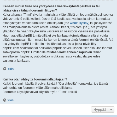
Keneen minun tulee olla yhteydessä väärinkäytöstapauksissa tai
lakiasioissa tähän foorumiin liittyen?
Kuka tahansa “Tiimi”-sivulla mainituista ylläpitäjistä on todennäköisesti sopiva
yhteyshenkilö valituksillesi. Jos et tätä kautta saa vastausta, sinun kannattaa
ottaa yhteyttä verkkotunnuksen omistajaan (tee
whois-kysely
) tai jos kyseessä
on ilmaispalvelussa oleva (esim. Yahoo!, free.fr, f2s.com, jne.), ota yhteyttä
ylläpitoon tai väärinkäytöksistä vastaavaan osastoon kyseisessä palvelussa.
Huomaa, että phpBB Limitedillä
ei ole lainkaan toimivaltaa
ja sitä ei voida
pitää vastuussa miten, missä tai kenen toimesta tämä foorumi on käytössä. Älä
ota yhteyttä phpBB Limitediin missään lakiasioissa
jotka eivät liity
phpBB.com-sivustoon tai pelkkään phpBB-sovellukseen itseensä. Jos lähetät
sähköpostia phpBB Limitedille
mistään kolmannen osapuolen
tämän
sovelluksen käytöstä, voit odottaa niukkasanaista vastausta, jos edes
vastausta lainkaan.
Ylös
Kuinka otan yhteyttä foorumin ylläpitäjään?
Kaikki foorumin käyttäjät voivat käyttää “Ota yhteyttä” -lomaketta, jos täämä
vaihtoehto on foorumin ylläpitäjän mahdollistama.
Foorumin käyttäjät voivat käyttää myös “Tiimi”-linkkiä.
Ylös
Hyppää