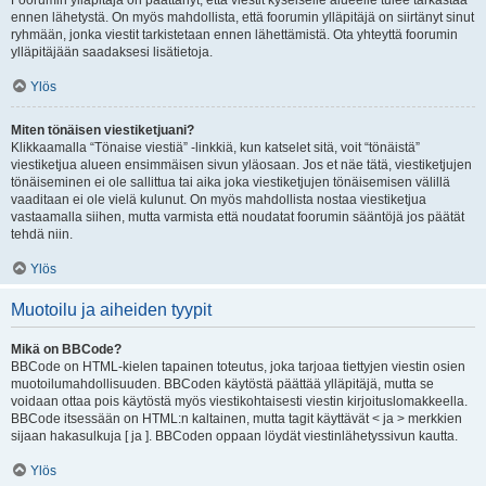
Foorumin ylläpitäjä on päättänyt, että viestit kyseiselle alueelle tulee tarkastaa
ennen lähetystä. On myös mahdollista, että foorumin ylläpitäjä on siirtänyt sinut
ryhmään, jonka viestit tarkistetaan ennen lähettämistä. Ota yhteyttä foorumin
ylläpitäjään saadaksesi lisätietoja.
Ylös
Miten tönäisen viestiketjuani?
Klikkaamalla “Tönaise viestiä” -linkkiä, kun katselet sitä, voit “tönäistä”
viestiketjua alueen ensimmäisen sivun yläosaan. Jos et näe tätä, viestiketjujen
tönäiseminen ei ole sallittua tai aika joka viestiketjujen tönäisemisen välillä
vaaditaan ei ole vielä kulunut. On myös mahdollista nostaa viestiketjua
vastaamalla siihen, mutta varmista että noudatat foorumin sääntöjä jos päätät
tehdä niin.
Ylös
Muotoilu ja aiheiden tyypit
Mikä on BBCode?
BBCode on HTML-kielen tapainen toteutus, joka tarjoaa tiettyjen viestin osien
muotoilumahdollisuuden. BBCoden käytöstä päättää ylläpitäjä, mutta se
voidaan ottaa pois käytöstä myös viestikohtaisesti viestin kirjoituslomakkeella.
BBCode itsessään on HTML:n kaltainen, mutta tagit käyttävät < ja > merkkien
sijaan hakasulkuja [ ja ]. BBCoden oppaan löydät viestinlähetyssivun kautta.
Ylös