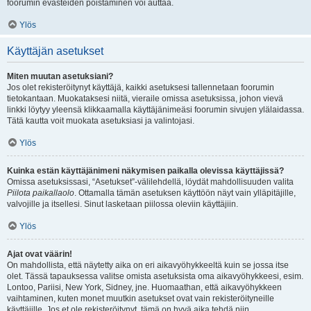
foorumin evästeiden poistaminen voi auttaa.
Ylös
Käyttäjän asetukset
Miten muutan asetuksiani?
Jos olet rekisteröitynyt käyttäjä, kaikki asetuksesi tallennetaan foorumin
tietokantaan. Muokataksesi niitä, vieraile omissa asetuksissa, johon vievä
linkki löytyy yleensä klikkaamalla käyttäjänimeäsi foorumin sivujen ylälaidassa.
Tätä kautta voit muokata asetuksiasi ja valintojasi.
Ylös
Kuinka estän käyttäjänimeni näkymisen paikalla olevissa käyttäjissä?
Omissa asetuksissasi, “Asetukset”-välilehdellä, löydät mahdollisuuden valita
Piilota paikallaolo
. Ottamalla tämän asetuksen käyttöön näyt vain ylläpitäjille,
valvojille ja itsellesi. Sinut lasketaan piilossa oleviin käyttäjiin.
Ylös
Ajat ovat väärin!
On mahdollista, että näytetty aika on eri aikavyöhykkeeltä kuin se jossa itse
olet. Tässä tapauksessa valitse omista asetuksista oma aikavyöhykkeesi, esim.
Lontoo, Pariisi, New York, Sidney, jne. Huomaathan, että aikavyöhykkeen
vaihtaminen, kuten monet muutkin asetukset ovat vain rekisteröityneille
käyttäjille. Jos et ole rekisteröitynyt, tämä on hyvä aika tehdä niin.