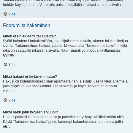
Vaihtoehtoisesti omista asetuksista voit lisätä käyttäjiä suoraan syöttämällä
heidän käyttäjänimen. Voit myös poistaa käyttäjiä listaltasi samalta sivulta.
Ylös
Foorumilta hakeminen
Miten etsin alueelta tai alueilta?
Syötä hakutermi hakukenttään, joka sijaitsee etusivulla, alueen tai viestiketjun
sivulla. Tarkennettuun hakuun pääset klikkaamalla “Tarkennettu haku”-linkkiä
joka on saatavilla jokaisella sivulla. Haun sijainti voi riippua käyttämästäsi
tyylistä.
Ylös
Miksi hakuni ei löytänyt mitään?
Hakusi oli todennäköisesti liian epämääräinen ja sisälsi useita yleisiä termejä,
joita phpBB ei ole indeksoinut. Ole tarkempi ja käytä Tarkennetun haun
valintoja.
Ylös
Miksi haku johti tyhjään sivuun!?
Hakusi palautti liian monta tulosta ja palvelin ei pystynyt käsittelemään niitä.
Käytä “Tarkennettua hakua” ja ole tarkempi hakuehdoissa ja alueissa joilta
etsit.