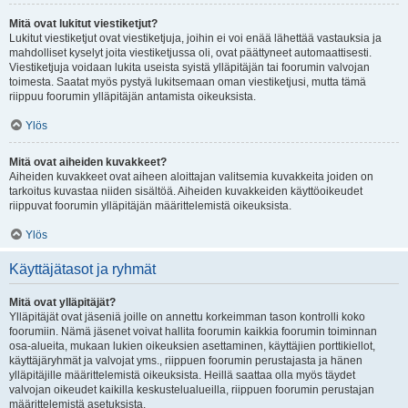
Mitä ovat lukitut viestiketjut?
Lukitut viestiketjut ovat viestiketjuja, joihin ei voi enää lähettää vastauksia ja
mahdolliset kyselyt joita viestiketjussa oli, ovat päättyneet automaattisesti.
Viestiketjuja voidaan lukita useista syistä ylläpitäjän tai foorumin valvojan
toimesta. Saatat myös pystyä lukitsemaan oman viestiketjusi, mutta tämä
riippuu foorumin ylläpitäjän antamista oikeuksista.
Ylös
Mitä ovat aiheiden kuvakkeet?
Aiheiden kuvakkeet ovat aiheen aloittajan valitsemia kuvakkeita joiden on
tarkoitus kuvastaa niiden sisältöä. Aiheiden kuvakkeiden käyttöoikeudet
riippuvat foorumin ylläpitäjän määrittelemistä oikeuksista.
Ylös
Käyttäjätasot ja ryhmät
Mitä ovat ylläpitäjät?
Ylläpitäjät ovat jäseniä joille on annettu korkeimman tason kontrolli koko
foorumiin. Nämä jäsenet voivat hallita foorumin kaikkia foorumin toiminnan
osa-alueita, mukaan lukien oikeuksien asettaminen, käyttäjien porttikiellot,
käyttäjäryhmät ja valvojat yms., riippuen foorumin perustajasta ja hänen
ylläpitäjille määrittelemistä oikeuksista. Heillä saattaa olla myös täydet
valvojan oikeudet kaikilla keskustelualueilla, riippuen foorumin perustajan
määrittelemistä asetuksista.