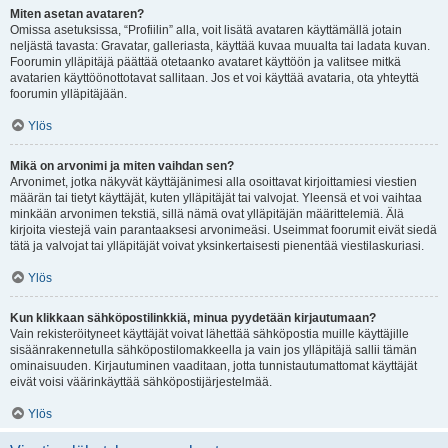
Miten asetan avataren?
Omissa asetuksissa, “Profiilin” alla, voit lisätä avataren käyttämällä jotain
neljästä tavasta: Gravatar, galleriasta, käyttää kuvaa muualta tai ladata kuvan.
Foorumin ylläpitäjä päättää otetaanko avataret käyttöön ja valitsee mitkä
avatarien käyttöönottotavat sallitaan. Jos et voi käyttää avataria, ota yhteyttä
foorumin ylläpitäjään.
Ylös
Mikä on arvonimi ja miten vaihdan sen?
Arvonimet, jotka näkyvät käyttäjänimesi alla osoittavat kirjoittamiesi viestien
määrän tai tietyt käyttäjät, kuten ylläpitäjät tai valvojat. Yleensä et voi vaihtaa
minkään arvonimen tekstiä, sillä nämä ovat ylläpitäjän määrittelemiä. Älä
kirjoita viestejä vain parantaaksesi arvonimeäsi. Useimmat foorumit eivät siedä
tätä ja valvojat tai ylläpitäjät voivat yksinkertaisesti pienentää viestilaskuriasi.
Ylös
Kun klikkaan sähköpostilinkkiä, minua pyydetään kirjautumaan?
Vain rekisteröityneet käyttäjät voivat lähettää sähköpostia muille käyttäjille
sisäänrakennetulla sähköpostilomakkeella ja vain jos ylläpitäjä sallii tämän
ominaisuuden. Kirjautuminen vaaditaan, jotta tunnistautumattomat käyttäjät
eivät voisi väärinkäyttää sähköpostijärjestelmää.
Ylös