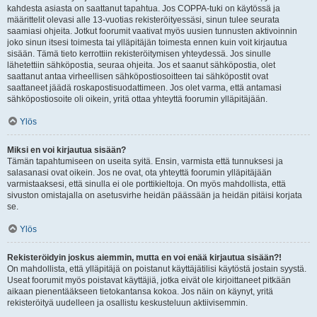
kahdesta asiasta on saattanut tapahtua. Jos COPPA-tuki on käytössä ja
määrittelit olevasi alle 13-vuotias rekisteröityessäsi, sinun tulee seurata
saamiasi ohjeita. Jotkut foorumit vaativat myös uusien tunnusten aktivoinnin
joko sinun itsesi toimesta tai ylläpitäjän toimesta ennen kuin voit kirjautua
sisään. Tämä tieto kerrottiin rekisteröitymisen yhteydessä. Jos sinulle
lähetettiin sähköpostia, seuraa ohjeita. Jos et saanut sähköpostia, olet
saattanut antaa virheellisen sähköpostiosoitteen tai sähköpostit ovat
saattaneet jäädä roskapostisuodattimeen. Jos olet varma, että antamasi
sähköpostiosoite oli oikein, yritä ottaa yhteyttä foorumin ylläpitäjään.
Ylös
Miksi en voi kirjautua sisään?
Tämän tapahtumiseen on useita syitä. Ensin, varmista että tunnuksesi ja
salasanasi ovat oikein. Jos ne ovat, ota yhteyttä foorumin ylläpitäjään
varmistaaksesi, että sinulla ei ole porttikieltoja. On myös mahdollista, että
sivuston omistajalla on asetusvirhe heidän päässään ja heidän pitäisi korjata
se.
Ylös
Rekisteröidyin joskus aiemmin, mutta en voi enää kirjautua sisään?!
On mahdollista, että ylläpitäjä on poistanut käyttäjätilisi käytöstä jostain syystä.
Useat foorumit myös poistavat käyttäjiä, jotka eivät ole kirjoittaneet pitkään
aikaan pienentääkseen tietokantansa kokoa. Jos näin on käynyt, yritä
rekisteröityä uudelleen ja osallistu keskusteluun aktiivisemmin.