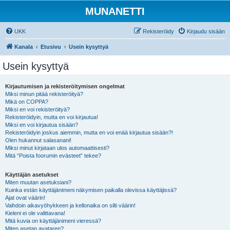
MUNANETTI
UKK
Rekisteröidy
Kirjaudu sisään
Kanala
Etusivu
Usein kysyttyä
Usein kysyttyä
Kirjautumisen ja rekisteröitymisen ongelmat
Miksi minun pitää rekisteröityä?
Mikä on COPPA?
Miksi en voi rekisteröityä?
Rekisteröidyin, mutta en voi kirjautua!
Miksi en voi kirjautua sisään?
Rekisteröidyin joskus aiemmin, mutta en voi enää kirjautua sisään?!
Olen hukannut salasanani!
Miksi minut kirjataan ulos automaattisesti?
Mitä “Poista foorumin evästeet” tekee?
Käyttäjän asetukset
Miten muutan asetuksiani?
Kuinka estän käyttäjänimeni näkymisen paikalla olevissa käyttäjissä?
Ajat ovat väärin!
Vaihdoin aikavyöhykkeen ja kellonaika on silti väärin!
Kieleni ei ole valittavana!
Mitä kuvia on käyttäjänimeni vieressä?
Miten asetan avataren?