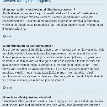
Viestien lähetyksen ongelmat
Miten luon uuden viestiketjun tai lähetän vastauksen?
Aloittaaksesi uuden viestiketjun alueella, klikkaa "Uusi Aihe". Vastataksesi
viestiketjuun klikkaa "Vastaa Viestiin". Viestien kirjoittaminen voi vaatia
rekisteröitymisen. Lista sinun oikeuksistasi alueella on nähtävillä alueen ja
viestiketjun alalaidassa. Esimerkiksi: Voit kirjoittaa uusia viestejä, Voit lähettää
liitetiedostoja, jne.
Ylös
Miten muokkaan tai poistan viestejä?
Jos et ole foorumin ylläpitäjä tai valvoja, voit muokata vain omia viestejäsi. Voit
muokata viestiä klikkaamalla muokkaa-painiketta haluamassasi viestissä.
Joskus painike toimii vain tietyn ajan viestin luomisen jälkeen. Jos joku on jo
vastannut viestiin, löydät viestiketjuun palatessasi pienen tekstin viestisi alla,
joka kertoo viestin muokkauskertojen lukumäärän ja muokkausajan. Tämä
näkyy vain jos joku on vastannut viestiin. Se ei näy, jos valvoja tai ylläpitäjä
muokkaa viestiä, mutta he saattavat jättää pienen huomautuksen viestin
muokkaamisen syistä niin halutessaan. Huomaa, että normaalit käyttäjät eivät
voi poistaa viestejä, jos niihin on joku vastannut.
Ylös
Miten liitän allekirjoituksen viestiini?
Lisätäksesi allekirjoituksen viestiisi, sinun täytyy ensin luoda sellainen omissa
asetuksissa. Kun olet luonut sellaisen, voit valita
Lisää allekirjoitus
-valinnan