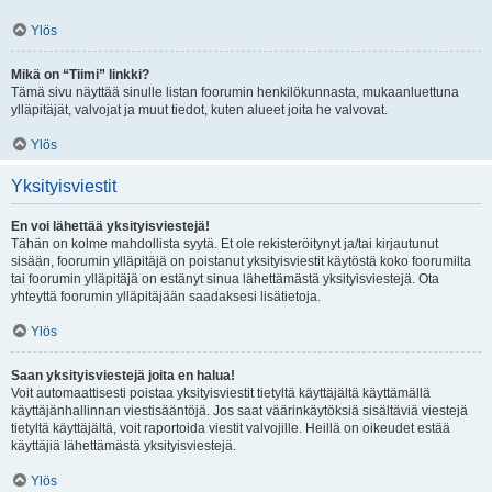
Ylös
Mikä on “Tiimi” linkki?
Tämä sivu näyttää sinulle listan foorumin henkilökunnasta, mukaanluettuna
ylläpitäjät, valvojat ja muut tiedot, kuten alueet joita he valvovat.
Ylös
Yksityisviestit
En voi lähettää yksityisviestejä!
Tähän on kolme mahdollista syytä. Et ole rekisteröitynyt ja/tai kirjautunut
sisään, foorumin ylläpitäjä on poistanut yksityisviestit käytöstä koko foorumilta
tai foorumin ylläpitäjä on estänyt sinua lähettämästä yksityisviestejä. Ota
yhteyttä foorumin ylläpitäjään saadaksesi lisätietoja.
Ylös
Saan yksityisviestejä joita en halua!
Voit automaattisesti poistaa yksityisviestit tietyltä käyttäjältä käyttämällä
käyttäjänhallinnan viestisääntöjä. Jos saat väärinkäytöksiä sisältäviä viestejä
tietyltä käyttäjältä, voit raportoida viestit valvojille. Heillä on oikeudet estää
käyttäjiä lähettämästä yksityisviestejä.
Ylös