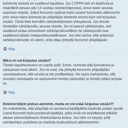
kahdesta asiasta on saattanut tapahtua. Jos COPPA-tuki on käytössä ja
määrittelit olevasi alle 13-vuotias rekisteröityessäsi, sinun tulee seurata
saamiasi ohjeita. Jotkut foorumit vaativat myös uusien tunnusten aktivoinnin
joko sinun itsesi toimesta tai ylläpitäjän toimesta ennen kuin voit kirjautua
sisään. Tämä tieto kerrottiin rekisteröitymisen yhteydessä. Jos sinulle
lähetettiin sähköpostia, seuraa ohjeita. Jos et saanut sähköpostia, olet
saattanut antaa virheellisen sähköpostiosoitteen tai sähköpostit ovat
saattaneet jäädä roskapostisuodattimeen. Jos olet varma, että antamasi
sähköpostiosoite oli oikein, yritä ottaa yhteyttä foorumin ylläpitäjään.
Ylös
Miksi en voi kirjautua sisään?
Tämän tapahtumiseen on useita syitä. Ensin, varmista että tunnuksesi ja
salasanasi ovat oikein. Jos ne ovat, ota yhteyttä foorumin ylläpitäjään
varmistaaksesi, että sinulla ei ole porttikieltoja. On myös mahdollista, että
sivuston omistajalla on asetusvirhe heidän päässään ja heidän pitäisi korjata
se.
Ylös
Rekisteröidyin joskus aiemmin, mutta en voi enää kirjautua sisään?!
On mahdollista, että ylläpitäjä on poistanut käyttäjätilisi käytöstä jostain syystä.
Useat foorumit myös poistavat käyttäjiä, jotka eivät ole kirjoittaneet pitkään
aikaan pienentääkseen tietokantansa kokoa. Jos näin on käynyt, yritä
rekisteröityä uudelleen ja osallistu keskusteluun aktiivisemmin.