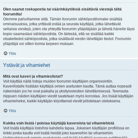
Olen saanut roskapostia tai väärinkäytöksiä sisältäviä viestejä tältä
foorumilta!
Olemme pahoillamme siitä. Tämän foorumin sähköpostilomake sisältää
ominaisuuksia, jotka yrittävät estää ja seurata käyttäjiä, jotka lähettävät
sellaisia viestejä, joten ota yhteyttä foorumin ylläpitäjään ja lähetä hänelle täysi
kopio saamastasi sähköpostista. On tärkeää, että se sisältää kaikki
otsaketiedot sähköpostista, jotka sisältävät viestin lähettäjän tiedot. Foorumin
ylläpitäjä voi sitten toimia tarpeen mukaan.
Ylös
Ystävät ja vihamiehet
Mitä ovat kaveri ja vihamieslistat?
Voit käyttää näitä listoja muiden foorumin käyttäjien organisointiin.
Kaverilistalle lisätään käyttäjiä omien asetusten kautta. Tämä auttaa nopeasti
näkemään jos he ovat paikalla ja yksityisviestien lähettämisessä. Teemasta
riippuen näiden käyttäjien viestit saatetaan myös korostaa. Jos lisäät käyttäjän
vihamieheksi, kaikki käyttäjän kirjoittamat viestit piilotetaan oletuksena.
Ylös
Kuinka voin lisätä / poistaa käyttäjiä kavereista tai vihamiehistä
Voit lisätä käyttäjiä listoihisi kahdella tapaa. Jokaisen käyttäjän profiilissa on
linkki jonka kautta voit lisätä heidät joko kavereihin tai vihamiehiin.