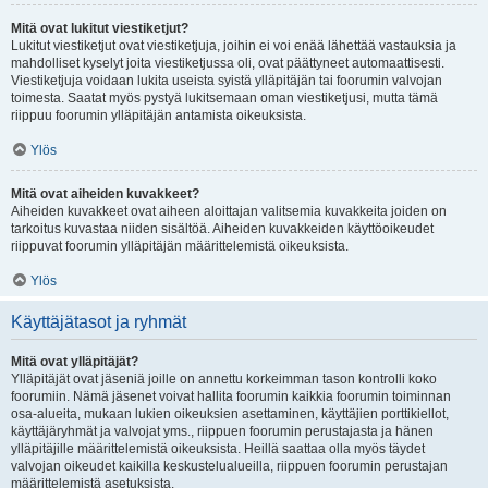
Mitä ovat lukitut viestiketjut?
Lukitut viestiketjut ovat viestiketjuja, joihin ei voi enää lähettää vastauksia ja
mahdolliset kyselyt joita viestiketjussa oli, ovat päättyneet automaattisesti.
Viestiketjuja voidaan lukita useista syistä ylläpitäjän tai foorumin valvojan
toimesta. Saatat myös pystyä lukitsemaan oman viestiketjusi, mutta tämä
riippuu foorumin ylläpitäjän antamista oikeuksista.
Ylös
Mitä ovat aiheiden kuvakkeet?
Aiheiden kuvakkeet ovat aiheen aloittajan valitsemia kuvakkeita joiden on
tarkoitus kuvastaa niiden sisältöä. Aiheiden kuvakkeiden käyttöoikeudet
riippuvat foorumin ylläpitäjän määrittelemistä oikeuksista.
Ylös
Käyttäjätasot ja ryhmät
Mitä ovat ylläpitäjät?
Ylläpitäjät ovat jäseniä joille on annettu korkeimman tason kontrolli koko
foorumiin. Nämä jäsenet voivat hallita foorumin kaikkia foorumin toiminnan
osa-alueita, mukaan lukien oikeuksien asettaminen, käyttäjien porttikiellot,
käyttäjäryhmät ja valvojat yms., riippuen foorumin perustajasta ja hänen
ylläpitäjille määrittelemistä oikeuksista. Heillä saattaa olla myös täydet
valvojan oikeudet kaikilla keskustelualueilla, riippuen foorumin perustajan
määrittelemistä asetuksista.