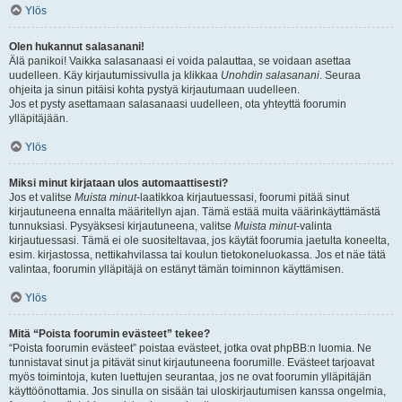
Ylös
Olen hukannut salasanani!
Älä panikoi! Vaikka salasanaasi ei voida palauttaa, se voidaan asettaa
uudelleen. Käy kirjautumissivulla ja klikkaa
Unohdin salasanani
. Seuraa
ohjeita ja sinun pitäisi kohta pystyä kirjautumaan uudelleen.
Jos et pysty asettamaan salasanaasi uudelleen, ota yhteyttä foorumin
ylläpitäjään.
Ylös
Miksi minut kirjataan ulos automaattisesti?
Jos et valitse
Muista minut
-laatikkoa kirjautuessasi, foorumi pitää sinut
kirjautuneena ennalta määritellyn ajan. Tämä estää muita väärinkäyttämästä
tunnuksiasi. Pysyäksesi kirjautuneena, valitse
Muista minut
-valinta
kirjautuessasi. Tämä ei ole suositeltavaa, jos käytät foorumia jaetulta koneelta,
esim. kirjastossa, nettikahvilassa tai koulun tietokoneluokassa. Jos et näe tätä
valintaa, foorumin ylläpitäjä on estänyt tämän toiminnon käyttämisen.
Ylös
Mitä “Poista foorumin evästeet” tekee?
“Poista foorumin evästeet” poistaa evästeet, jotka ovat phpBB:n luomia. Ne
tunnistavat sinut ja pitävät sinut kirjautuneena foorumille. Evästeet tarjoavat
myös toimintoja, kuten luettujen seurantaa, jos ne ovat foorumin ylläpitäjän
käyttöönottamia. Jos sinulla on sisään tai uloskirjautumisen kanssa ongelmia,