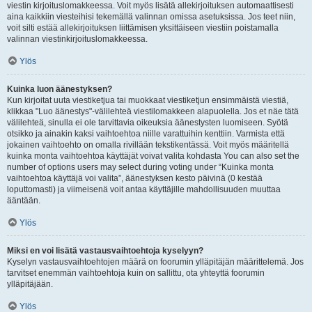
viestin kirjoituslomakkeessa. Voit myös lisätä allekirjoituksen automaattisesti
aina kaikkiin viesteihisi tekemällä valinnan omissa asetuksissa. Jos teet niin,
voit silti estää allekirjoituksen liittämisen yksittäiseen viestiin poistamalla
valinnan viestinkirjoituslomakkeessa.
Ylös
Kuinka luon äänestyksen?
Kun kirjoitat uuta viestiketjua tai muokkaat viestiketjun ensimmäistä viestiä,
klikkaa "Luo äänestys"-välilehteä viestilomakkeen alapuolella. Jos et näe tätä
välilehteä, sinulla ei ole tarvittavia oikeuksia äänestysten luomiseen. Syötä
otsikko ja ainakin kaksi vaihtoehtoa niille varattuihin kenttiin. Varmista että
jokainen vaihtoehto on omalla rivillään tekstikentässä. Voit myös määritellä
kuinka monta vaihtoehtoa käyttäjät voivat valita kohdasta You can also set the
number of options users may select during voting under “Kuinka monta
vaihtoehtoa käyttäjä voi valita”, äänestyksen kesto päivinä (0 kestää
loputtomasti) ja viimeisenä voit antaa käyttäjille mahdollisuuden muuttaa
ääntään.
Ylös
Miksi en voi lisätä vastausvaihtoehtoja kyselyyn?
Kyselyn vastausvaihtoehtojen määrä on foorumin ylläpitäjän määrittelemä. Jos
tarvitset enemmän vaihtoehtoja kuin on sallittu, ota yhteyttä foorumin
ylläpitäjään.
Ylös