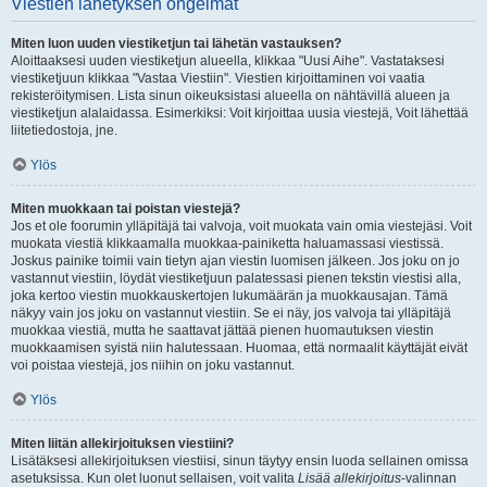
Viestien lähetyksen ongelmat
Miten luon uuden viestiketjun tai lähetän vastauksen?
Aloittaaksesi uuden viestiketjun alueella, klikkaa "Uusi Aihe". Vastataksesi
viestiketjuun klikkaa "Vastaa Viestiin". Viestien kirjoittaminen voi vaatia
rekisteröitymisen. Lista sinun oikeuksistasi alueella on nähtävillä alueen ja
viestiketjun alalaidassa. Esimerkiksi: Voit kirjoittaa uusia viestejä, Voit lähettää
liitetiedostoja, jne.
Ylös
Miten muokkaan tai poistan viestejä?
Jos et ole foorumin ylläpitäjä tai valvoja, voit muokata vain omia viestejäsi. Voit
muokata viestiä klikkaamalla muokkaa-painiketta haluamassasi viestissä.
Joskus painike toimii vain tietyn ajan viestin luomisen jälkeen. Jos joku on jo
vastannut viestiin, löydät viestiketjuun palatessasi pienen tekstin viestisi alla,
joka kertoo viestin muokkauskertojen lukumäärän ja muokkausajan. Tämä
näkyy vain jos joku on vastannut viestiin. Se ei näy, jos valvoja tai ylläpitäjä
muokkaa viestiä, mutta he saattavat jättää pienen huomautuksen viestin
muokkaamisen syistä niin halutessaan. Huomaa, että normaalit käyttäjät eivät
voi poistaa viestejä, jos niihin on joku vastannut.
Ylös
Miten liitän allekirjoituksen viestiini?
Lisätäksesi allekirjoituksen viestiisi, sinun täytyy ensin luoda sellainen omissa
asetuksissa. Kun olet luonut sellaisen, voit valita
Lisää allekirjoitus
-valinnan