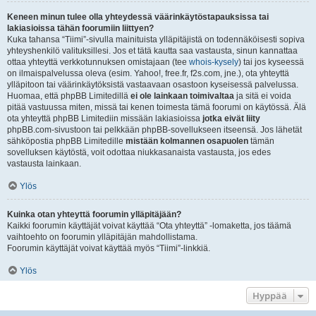
Keneen minun tulee olla yhteydessä väärinkäytöstapauksissa tai
lakiasioissa tähän foorumiin liittyen?
Kuka tahansa “Tiimi”-sivulla mainituista ylläpitäjistä on todennäköisesti sopiva
yhteyshenkilö valituksillesi. Jos et tätä kautta saa vastausta, sinun kannattaa
ottaa yhteyttä verkkotunnuksen omistajaan (tee
whois-kysely
) tai jos kyseessä
on ilmaispalvelussa oleva (esim. Yahoo!, free.fr, f2s.com, jne.), ota yhteyttä
ylläpitoon tai väärinkäytöksistä vastaavaan osastoon kyseisessä palvelussa.
Huomaa, että phpBB Limitedillä
ei ole lainkaan toimivaltaa
ja sitä ei voida
pitää vastuussa miten, missä tai kenen toimesta tämä foorumi on käytössä. Älä
ota yhteyttä phpBB Limitediin missään lakiasioissa
jotka eivät liity
phpBB.com-sivustoon tai pelkkään phpBB-sovellukseen itseensä. Jos lähetät
sähköpostia phpBB Limitedille
mistään kolmannen osapuolen
tämän
sovelluksen käytöstä, voit odottaa niukkasanaista vastausta, jos edes
vastausta lainkaan.
Ylös
Kuinka otan yhteyttä foorumin ylläpitäjään?
Kaikki foorumin käyttäjät voivat käyttää “Ota yhteyttä” -lomaketta, jos täämä
vaihtoehto on foorumin ylläpitäjän mahdollistama.
Foorumin käyttäjät voivat käyttää myös “Tiimi”-linkkiä.
Ylös
Hyppää