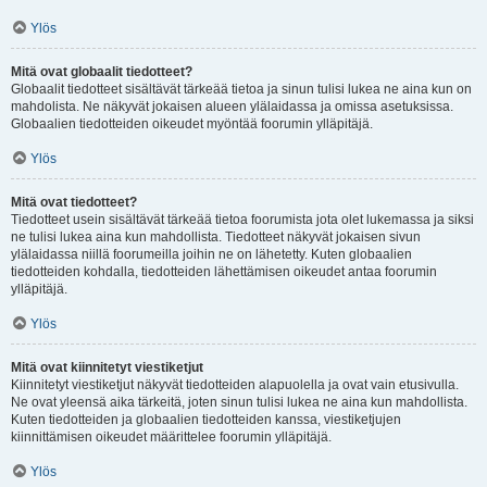
Ylös
Mitä ovat globaalit tiedotteet?
Globaalit tiedotteet sisältävät tärkeää tietoa ja sinun tulisi lukea ne aina kun on
mahdolista. Ne näkyvät jokaisen alueen ylälaidassa ja omissa asetuksissa.
Globaalien tiedotteiden oikeudet myöntää foorumin ylläpitäjä.
Ylös
Mitä ovat tiedotteet?
Tiedotteet usein sisältävät tärkeää tietoa foorumista jota olet lukemassa ja siksi
ne tulisi lukea aina kun mahdollista. Tiedotteet näkyvät jokaisen sivun
ylälaidassa niillä foorumeilla joihin ne on lähetetty. Kuten globaalien
tiedotteiden kohdalla, tiedotteiden lähettämisen oikeudet antaa foorumin
ylläpitäjä.
Ylös
Mitä ovat kiinnitetyt viestiketjut
Kiinnitetyt viestiketjut näkyvät tiedotteiden alapuolella ja ovat vain etusivulla.
Ne ovat yleensä aika tärkeitä, joten sinun tulisi lukea ne aina kun mahdollista.
Kuten tiedotteiden ja globaalien tiedotteiden kanssa, viestiketjujen
kiinnittämisen oikeudet määrittelee foorumin ylläpitäjä.
Ylös