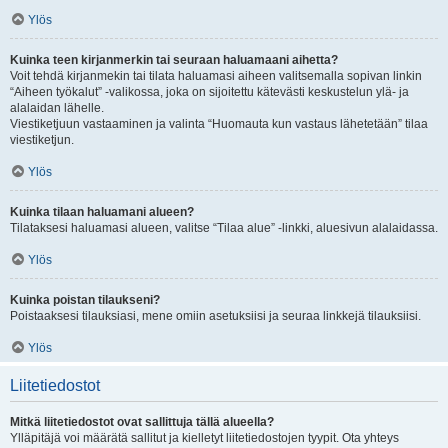
Ylös
Kuinka teen kirjanmerkin tai seuraan haluamaani aihetta?
Voit tehdä kirjanmekin tai tilata haluamasi aiheen valitsemalla sopivan linkin
“Aiheen työkalut” -valikossa, joka on sijoitettu kätevästi keskustelun ylä- ja
alalaidan lähelle.
Viestiketjuun vastaaminen ja valinta “Huomauta kun vastaus lähetetään” tilaa
viestiketjun.
Ylös
Kuinka tilaan haluamani alueen?
Tilataksesi haluamasi alueen, valitse “Tilaa alue” -linkki, aluesivun alalaidassa.
Ylös
Kuinka poistan tilaukseni?
Poistaaksesi tilauksiasi, mene omiin asetuksiisi ja seuraa linkkejä tilauksiisi.
Ylös
Liitetiedostot
Mitkä liitetiedostot ovat sallittuja tällä alueella?
Ylläpitäjä voi määrätä sallitut ja kielletyt liitetiedostojen tyypit. Ota yhteys