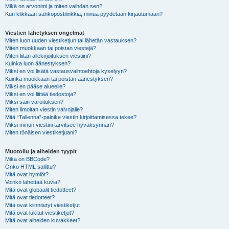
Mikä on arvonimi ja miten vaihdan sen?
Kun klikkaan sähköpostilinkkiä, minua pyydetään kirjautumaan?
Viestien lähetyksen ongelmat
Miten luon uuden viestiketjun tai lähetän vastauksen?
Miten muokkaan tai poistan viestejä?
Miten liitän allekirjoituksen viestiini?
Kuinka luon äänestyksen?
Miksi en voi lisätä vastausvaihtoehtoja kyselyyn?
Kuinka muokkaan tai poistan äänestyksen?
Miksi en pääse alueelle?
Miksi en voi liittää tiedostoja?
Miksi sain varoituksen?
Miten ilmoitan viestin valvojalle?
Mitä “Tallenna”-painike viestin kirjoittamisessa tekee?
Miksi minun viestini tarvitsee hyväksynnän?
Miten tönäisen viestiketjuani?
Muotoilu ja aiheiden tyypit
Mikä on BBCode?
Onko HTML sallittu?
Mitä ovat hymiöt?
Voinko lähettää kuvia?
Mitä ovat globaalit tiedotteet?
Mitä ovat tiedotteet?
Mitä ovat kiinnitetyt viestiketjut
Mitä ovat lukitut viestiketjut?
Mitä ovat aiheiden kuvakkeet?