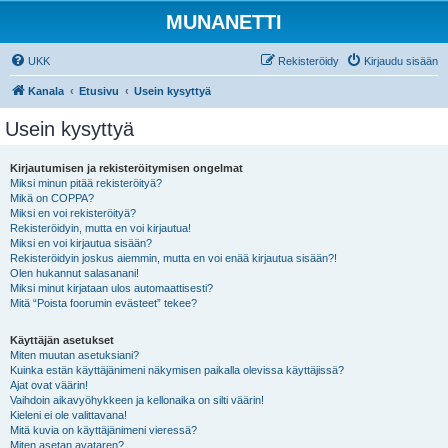
MUNANETTI
UKK
Rekisteröidy
Kirjaudu sisään
Kanala
Etusivu
Usein kysyttyä
Usein kysyttyä
Kirjautumisen ja rekisteröitymisen ongelmat
Miksi minun pitää rekisteröityä?
Mikä on COPPA?
Miksi en voi rekisteröityä?
Rekisteröidyin, mutta en voi kirjautua!
Miksi en voi kirjautua sisään?
Rekisteröidyin joskus aiemmin, mutta en voi enää kirjautua sisään?!
Olen hukannut salasanani!
Miksi minut kirjataan ulos automaattisesti?
Mitä “Poista foorumin evästeet” tekee?
Käyttäjän asetukset
Miten muutan asetuksiani?
Kuinka estän käyttäjänimeni näkymisen paikalla olevissa käyttäjissä?
Ajat ovat väärin!
Vaihdoin aikavyöhykkeen ja kellonaika on silti väärin!
Kieleni ei ole valittavana!
Mitä kuvia on käyttäjänimeni vieressä?
Miten asetan avataren?