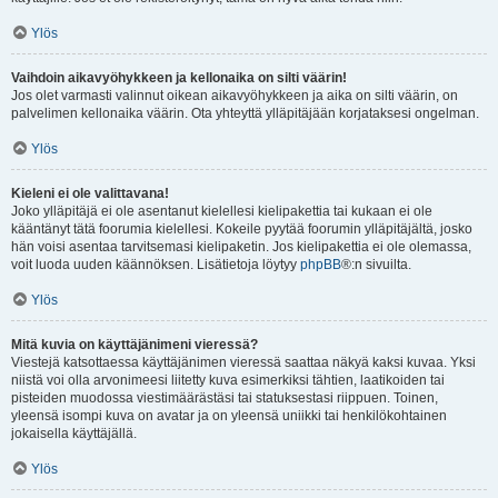
Ylös
Vaihdoin aikavyöhykkeen ja kellonaika on silti väärin!
Jos olet varmasti valinnut oikean aikavyöhykkeen ja aika on silti väärin, on
palvelimen kellonaika väärin. Ota yhteyttä ylläpitäjään korjataksesi ongelman.
Ylös
Kieleni ei ole valittavana!
Joko ylläpitäjä ei ole asentanut kielellesi kielipakettia tai kukaan ei ole
kääntänyt tätä foorumia kielellesi. Kokeile pyytää foorumin ylläpitäjältä, josko
hän voisi asentaa tarvitsemasi kielipaketin. Jos kielipakettia ei ole olemassa,
voit luoda uuden käännöksen. Lisätietoja löytyy
phpBB
®:n sivuilta.
Ylös
Mitä kuvia on käyttäjänimeni vieressä?
Viestejä katsottaessa käyttäjänimen vieressä saattaa näkyä kaksi kuvaa. Yksi
niistä voi olla arvonimeesi liitetty kuva esimerkiksi tähtien, laatikoiden tai
pisteiden muodossa viestimäärästäsi tai statuksestasi riippuen. Toinen,
yleensä isompi kuva on avatar ja on yleensä uniikki tai henkilökohtainen
jokaisella käyttäjällä.
Ylös