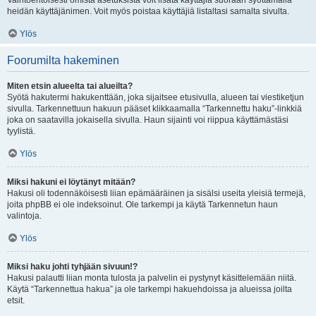
Vaihtoehtoisesti omista asetuksista voit lisätä käyttäjiä suoraan syöttämällä
heidän käyttäjänimen. Voit myös poistaa käyttäjiä listaltasi samalta sivulta.
Ylös
Foorumilta hakeminen
Miten etsin alueelta tai alueilta?
Syötä hakutermi hakukenttään, joka sijaitsee etusivulla, alueen tai viestiketjun
sivulla. Tarkennettuun hakuun pääset klikkaamalla “Tarkennettu haku”-linkkiä
joka on saatavilla jokaisella sivulla. Haun sijainti voi riippua käyttämästäsi
tyylistä.
Ylös
Miksi hakuni ei löytänyt mitään?
Hakusi oli todennäköisesti liian epämääräinen ja sisälsi useita yleisiä termejä,
joita phpBB ei ole indeksoinut. Ole tarkempi ja käytä Tarkennetun haun
valintoja.
Ylös
Miksi haku johti tyhjään sivuun!?
Hakusi palautti liian monta tulosta ja palvelin ei pystynyt käsittelemään niitä.
Käytä “Tarkennettua hakua” ja ole tarkempi hakuehdoissa ja alueissa joilta
etsit.