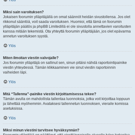
Ylös
Miksi sain varoituksen?
Jokaisen foorumin ylläpitäjällä on omat säännöt heidän sivustollensa. Jos olet
rikkonut sääntöä, voit saada varoituksen. Huomioi, että tämä on foorumin
ylläpitäjän päätös ja phpBB Limitedillä ei ole sivustolla annettavien varoitusten
kanssa mitään tekemistä. Ota yhteyttä foorumin ylläpitäjään, jos olet epävarma
annetun varoituksen syystä.
Ylös
Miten ilmoitan viestin valvojalle?
Jos foorumin ylläpitäjä on sallinut sen, sinun pitäisi nähdä raportointipainike
viestin yhteydessä. Tämän klikkaaminen vie sinut viestin raportoinnin
vaiheiden läpi.
Ylös
Mitä “Tallenna”-painike viestin kirjoittamisessa tekee?
Tämän avulla on mahdollista tallentaa luonnoksia, jotka voit kirjoittaa loppuun
ja lähettää myöhemmin. Avataksesi tallennetun luonnoksen, vieraile komissa
asetuksissa.
Ylös
Miksi minun viestini tarvitsee hyväksynnän?