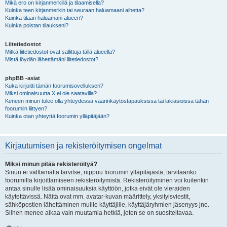
Mikä ero on kirjanmerkillä ja tilaamisella?
Kuinka teen kirjanmerkin tai seuraan haluamaani aihetta?
Kuinka tilaan haluamani alueen?
Kuinka poistan tilaukseni?
Liitetiedostot
Mitkä liitetiedostot ovat sallittuja tällä alueella?
Mistä löydän lähettämäni liitetiedostot?
phpBB -asiat
Kuka kirjoitti tämän foorumisovelluksen?
Miksi ominaisuutta X ei ole saatavilla?
Keneen minun tulee olla yhteydessä väärinkäytöstapauksissa tai lakiasioissa tähän
foorumiin liittyen?
Kuinka otan yhteyttä foorumin ylläpitäjään?
Kirjautumisen ja rekisteröitymisen ongelmat
Miksi minun pitää rekisteröityä?
Sinun ei välttämättä tarvitse, riippuu foorumin ylläpitäjästä, tarvitaanko
foorumilla kirjoittamiseen rekisteröitymistä. Rekisteröityminen voi kuitenkin
antaa sinulle lisää ominaisuuksia käyttöön, jotka eivät ole vieraiden
käytettävissä. Näitä ovat mm. avatar-kuvan määrittely, yksityisviestit,
sähköpostien lähettäminen muille käyttäjille, käyttäjäryhmien jäsenyys jne.
Siihen menee aikaa vain muutamia hetkiä, joten se on suositeltavaa.