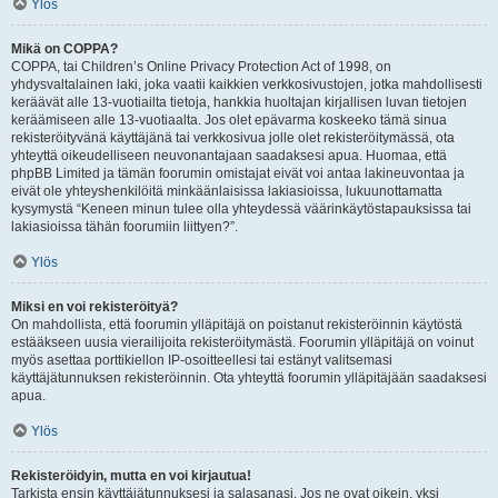
Ylös
Mikä on COPPA?
COPPA, tai Children’s Online Privacy Protection Act of 1998, on
yhdysvaltalainen laki, joka vaatii kaikkien verkkosivustojen, jotka mahdollisesti
keräävät alle 13-vuotiailta tietoja, hankkia huoltajan kirjallisen luvan tietojen
keräämiseen alle 13-vuotiaalta. Jos olet epävarma koskeeko tämä sinua
rekisteröityvänä käyttäjänä tai verkkosivua jolle olet rekisteröitymässä, ota
yhteyttä oikeudelliseen neuvonantajaan saadaksesi apua. Huomaa, että
phpBB Limited ja tämän foorumin omistajat eivät voi antaa lakineuvontaa ja
eivät ole yhteyshenkilöitä minkäänlaisissa lakiasioissa, lukuunottamatta
kysymystä “Keneen minun tulee olla yhteydessä väärinkäytöstapauksissa tai
lakiasioissa tähän foorumiin liittyen?”.
Ylös
Miksi en voi rekisteröityä?
On mahdollista, että foorumin ylläpitäjä on poistanut rekisteröinnin käytöstä
estääkseen uusia vierailijoita rekisteröitymästä. Foorumin ylläpitäjä on voinut
myös asettaa porttikiellon IP-osoitteellesi tai estänyt valitsemasi
käyttäjätunnuksen rekisteröinnin. Ota yhteyttä foorumin ylläpitäjään saadaksesi
apua.
Ylös
Rekisteröidyin, mutta en voi kirjautua!
Tarkista ensin käyttäjätunnuksesi ja salasanasi. Jos ne ovat oikein, yksi