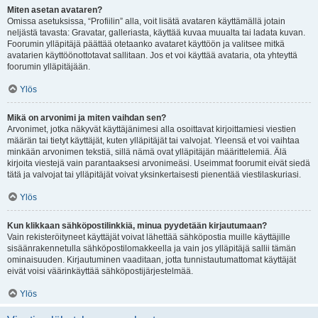
Miten asetan avataren?
Omissa asetuksissa, “Profiilin” alla, voit lisätä avataren käyttämällä jotain
neljästä tavasta: Gravatar, galleriasta, käyttää kuvaa muualta tai ladata kuvan.
Foorumin ylläpitäjä päättää otetaanko avataret käyttöön ja valitsee mitkä
avatarien käyttöönottotavat sallitaan. Jos et voi käyttää avataria, ota yhteyttä
foorumin ylläpitäjään.
Ylös
Mikä on arvonimi ja miten vaihdan sen?
Arvonimet, jotka näkyvät käyttäjänimesi alla osoittavat kirjoittamiesi viestien
määrän tai tietyt käyttäjät, kuten ylläpitäjät tai valvojat. Yleensä et voi vaihtaa
minkään arvonimen tekstiä, sillä nämä ovat ylläpitäjän määrittelemiä. Älä
kirjoita viestejä vain parantaaksesi arvonimeäsi. Useimmat foorumit eivät siedä
tätä ja valvojat tai ylläpitäjät voivat yksinkertaisesti pienentää viestilaskuriasi.
Ylös
Kun klikkaan sähköpostilinkkiä, minua pyydetään kirjautumaan?
Vain rekisteröityneet käyttäjät voivat lähettää sähköpostia muille käyttäjille
sisäänrakennetulla sähköpostilomakkeella ja vain jos ylläpitäjä sallii tämän
ominaisuuden. Kirjautuminen vaaditaan, jotta tunnistautumattomat käyttäjät
eivät voisi väärinkäyttää sähköpostijärjestelmää.
Ylös