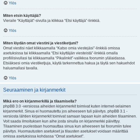
Ylös
Miten etsin käyttäjiä?
Vieraile “Käyttäjät”-sivulla ja klikkaa “Etsi käyttäjä”-linkkiä.
Ylös
Miten löydän omat viestini ja viestiketjuni?
Omat viestisi näet klikkaamalla “Katso omia viestejäsi”-linkkiä omissa
asetuksissa tai klikkaamalla “Etsi käyttäjän viesteistä”-linkkiä omalla
profiilisivullasi tai klikkaamalla “Pikalinkit”-valikkoa foorumin ylälaidassa.
Etsiäksesi omia viestiketjuja, käytä tarkennettua hakua ja täytä sen hakuehdot
haluamallasi tavalla.
Ylös
Seuraaminen ja kirjanmerkit
Mikä ero on kirjanmerkillä ja tilaamisella?
phpBB 3.0 -versiossa aiheiden kirjanmerkit toimivat kuten internet-selaimen
kirjanmerkit. Sinua ei huomautettu jos aiheeseen tuli päivitys. phpBB 3.1 -
versiosta lähtien kirjanmerkit toimivat samaan tapaan kuin aiheiden tilaaminen.
Voit saada ilmoituksen kun aihe josta sinulla on kirjanmerkki päivittyy.
Tilaaminen puolestaan huomauttaa sinua kun aiheeseen tai foorumiin tulee
päivitys. Huomautusten asetukset ja tilausten asetukset voidaan määrittää
omissa asetuksissa kohdassa “Omat asetukset”.