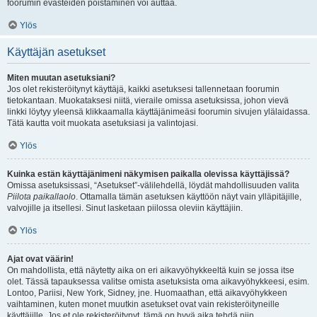
foorumin evästeiden poistaminen voi auttaa.
Ylös
Käyttäjän asetukset
Miten muutan asetuksiani?
Jos olet rekisteröitynyt käyttäjä, kaikki asetuksesi tallennetaan foorumin
tietokantaan. Muokataksesi niitä, vieraile omissa asetuksissa, johon vievä
linkki löytyy yleensä klikkaamalla käyttäjänimeäsi foorumin sivujen ylälaidassa.
Tätä kautta voit muokata asetuksiasi ja valintojasi.
Ylös
Kuinka estän käyttäjänimeni näkymisen paikalla olevissa käyttäjissä?
Omissa asetuksissasi, “Asetukset”-välilehdellä, löydät mahdollisuuden valita
Piilota paikallaolo
. Ottamalla tämän asetuksen käyttöön näyt vain ylläpitäjille,
valvojille ja itsellesi. Sinut lasketaan piilossa oleviin käyttäjiin.
Ylös
Ajat ovat väärin!
On mahdollista, että näytetty aika on eri aikavyöhykkeeltä kuin se jossa itse
olet. Tässä tapauksessa valitse omista asetuksista oma aikavyöhykkeesi, esim.
Lontoo, Pariisi, New York, Sidney, jne. Huomaathan, että aikavyöhykkeen
vaihtaminen, kuten monet muutkin asetukset ovat vain rekisteröityneille
käyttäjille. Jos et ole rekisteröitynyt, tämä on hyvä aika tehdä niin.