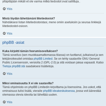
ylläpitäjään mikäli et ole varma mitkä tiedostot ovat sallittuja..
Ylös
Mistä löydän lähettämäni liitetiedostot?
Nähdäksesi listan liitetiedostoistasi, mene omiin asetuksiin ja seuraa linkkejä
liitetiedostot-osioon.
Ylös
phpBB -asiat
Kuka kirjoitti tämän foorumisovelluksen?
Tämä sovellus (sen muokkaamattomassa tilassa) on tuottanut, julkaissut ja sen
tekijänoikeudet omistaa
phpBB Limited
. Se on tehty saataville GNU General
Public Licensenssin, versiolla 2 (GPL-2.0) ja sitä voidaan jakaa vapaasti. Katso
Tietoja phpBB:stä
saadaksesi lisätietoja.
Ylös
Miksi ominaisuutta X ei ole saatavilla?
Tämä ohjelmisto on phpBB Limitedin kirjoittama ja lisensoima. Jos uskot, että
ominaisuus tulisi lisätä, vieraile
phpBB ideakeskuksessa
, jossa voit äänestää
olemassa olevia ideoita tai lähettää uuden.
Ylös