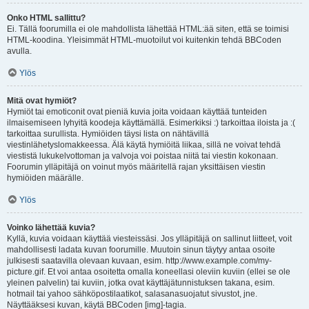
Onko HTML sallittu?
Ei. Tällä foorumilla ei ole mahdollista lähettää HTML:ää siten, että se toimisi
HTML-koodina. Yleisimmät HTML-muotoilut voi kuitenkin tehdä BBCoden
avulla.
Ylös
Mitä ovat hymiöt?
Hymiöt tai emoticonit ovat pieniä kuvia joita voidaan käyttää tunteiden
ilmaisemiseen lyhyitä koodeja käyttämällä. Esimerkiksi :) tarkoittaa iloista ja :(
tarkoittaa surullista. Hymiöiden täysi lista on nähtävillä
viestinlähetyslomakkeessa. Älä käytä hymiöitä liikaa, sillä ne voivat tehdä
viestistä lukukelvottoman ja valvoja voi poistaa niitä tai viestin kokonaan.
Foorumin ylläpitäjä on voinut myös määritellä rajan yksittäisen viestin
hymiöiden määrälle.
Ylös
Voinko lähettää kuvia?
Kyllä, kuvia voidaan käyttää viesteissäsi. Jos ylläpitäjä on sallinut liitteet, voit
mahdollisesti ladata kuvan foorumille. Muutoin sinun täytyy antaa osoite
julkisesti saatavilla olevaan kuvaan, esim. http://www.example.com/my-
picture.gif. Et voi antaa osoitetta omalla koneellasi oleviin kuviin (ellei se ole
yleinen palvelin) tai kuviin, jotka ovat käyttäjätunnistuksen takana, esim.
hotmail tai yahoo sähköpostilaatikot, salasanasuojatut sivustot, jne.
Näyttääksesi kuvan, käytä BBCoden [img]-tagia.