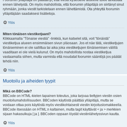
Foorumin ylläpitäjä on päättänyt, että viestit kyseiselle alueelle tulee tarkastaa
ennen lähetystä. On myös mahdollista, että foorumin ylläpitäjä on siirtänyt sinut
ryhmään, jonka viestit tarkistetaan ennen lähettämistä. Ota yhteyttä foorumin
ylläpitäjään saadaksesi lisätietoja.
Ylös
Miten tönäisen viestiketjuani?
Klikkaamalla “Tönaise viestiä” -linkkiä, kun katselet sitä, voit “tönäistä”
viestiketjua alueen ensimmäisen sivun yläosaan. Jos et näe tätä, viestiketjujen
tönäiseminen ei ole sallittua tai aika joka viestiketjujen tönäisemisen välillä
vaaditaan ei ole vielä kulunut. On myös mahdollista nostaa viestiketjua
vastaamalla siihen, mutta varmista että noudatat foorumin sääntöjä jos päätät
tehdä niin.
Ylös
Muotoilu ja aiheiden tyypit
Mikä on BBCode?
BBCode on HTML-kielen tapainen toteutus, joka tarjoaa tiettyjen viestin osien
muotoilumahdollisuuden. BBCoden käytöstä päättää ylläpitäjä, mutta se
voidaan ottaa pois käytöstä myös viestikohtaisesti viestin kirjoituslomakkeella.
BBCode itsessään on HTML:n kaltainen, mutta tagit käyttävät < ja > merkkien
sijaan hakasulkuja [ ja ]. BBCoden oppaan löydät viestinlähetyssivun kautta.
Ylös