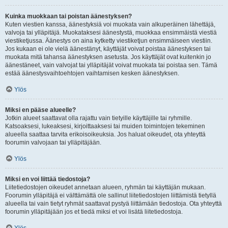
Kuinka muokkaan tai poistan äänestyksen?
Kuten viestien kanssa, äänestyksiä voi muokata vain alkuperäinen lähettäjä,
valvoja tai ylläpitäjä. Muokataksesi äänestystä, muokkaa ensimmäistä viestiä
viestiketjussa. Äänestys on aina kytketty viestiketjun ensimmäiseen viestiin.
Jos kukaan ei ole vielä äänestänyt, käyttäjät voivat poistaa äänestyksen tai
muokata mitä tahansa äänestyksen asetusta. Jos käyttäjät ovat kuitenkin jo
äänestäneet, vain valvojat tai ylläpitäjät voivat muokata tai poistaa sen. Tämä
estää äänestysvaihtoehtojen vaihtamisen kesken äänestyksen.
Ylös
Miksi en pääse alueelle?
Jotkin alueet saattavat olla rajattu vain tietyille käyttäjille tai ryhmille.
Katsoaksesi, lukeaksesi, kirjoittaaksesi tai muiden toimintojen tekeminen
alueella saattaa tarvita erikoisoikeuksia. Jos haluat oikeudet, ota yhteyttä
foorumin valvojaan tai ylläpitäjään.
Ylös
Miksi en voi liittää tiedostoja?
Liitetiedostojen oikeudet annetaan alueen, ryhmän tai käyttäjän mukaan.
Foorumin ylläpitäjä ei välttämättä ole sallinut liitetiedostojen liittämistä tietyllä
alueella tai vain tietyt ryhmät saattavat pystyä liittämään tiedostoja. Ota yhteyttä
foorumin ylläpitäjään jos et tiedä miksi et voi lisätä liitetiedostoja.