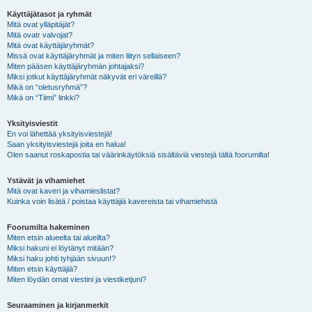
Käyttäjätasot ja ryhmät
Mitä ovat ylläpitäjät?
Mitä ovatr valvojat?
Mitä ovat käyttäjäryhmät?
Missä ovat käyttäjäryhmät ja miten liityn sellaiseen?
Miten pääsen käyttäjäryhmän johtajaksi?
Miksi jotkut käyttäjäryhmät näkyvät eri väreillä?
Mikä on “oletusryhmä”?
Mikä on “Tiimi” linkki?
Yksityisviestit
En voi lähettää yksityisviestejä!
Saan yksityisviestejä joita en halua!
Olen saanut roskapostia tai väärinkäytöksiä sisältäviä viestejä tältä foorumilta!
Ystävät ja vihamiehet
Mitä ovat kaveri ja vihamieslistat?
Kuinka voin lisätä / poistaa käyttäjiä kavereista tai vihamiehistä
Foorumilta hakeminen
Miten etsin alueelta tai alueilta?
Miksi hakuni ei löytänyt mitään?
Miksi haku johti tyhjään sivuun!?
Miten etsin käyttäjiä?
Miten löydän omat viestini ja viestiketjuni?
Seuraaminen ja kirjanmerkit