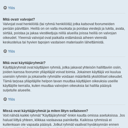
Ylös
Mitä ovatr valvojat?
Valvojat ovat henkilöitä (tai ryhmä henkilöitä) jotka katsovat foorumeiden
perään päivittäin. Heillä on on valta muokata ja poistaa viestejä ja lukita, avata,
siirtää, poistaa ja jakaa viestiketjuja niillä alueilla joissa heillä on valvojan
oikeudet. Yleensä valvojat ovat paikalla estämässä aiheen vierestä
keskustelua tai hyvien tapojen vastaisen materiaalin lähettämistä.
Ylös
Mitä ovat käyttäjäryhmät?
Käyttäjäryhmät ovat käyttäjien ryhmiä, jotka jakavat yhteisön hallittaviin osiin,
joiden kanssa foorumin ylläpitäjät voivat toimia. Jokainen käyttäjä voi kuulua
useisiin ryhmiin ja jokaiselle ryhmälle voidaan määritellä yksilölliset oikeudet.
Tämä tarjoaa ylläpitäjille helpon tavan muuttaa käyttäjien oikeuksia useille
käyttäjille kerralla, kuten muuttaa valvojien oikeuksia tai hallita pääsyä
suljetulle alueelle.
Ylös
Missä ovat käyttäjäryhmät ja miten liityn sellaiseen?
Voit nähdä kaikki ryhmät “Käyttäjäryhmät”-linkin kautta omissa asetuksissa. Jos
haluat liittyä yhteen, klikkaa vastaavaa painiketta. Kaikissa ryhmissä ei
kuitenkaan ole vapaata pääsyä. Jotkut ryhmät vaativat hyväksynnän ennen