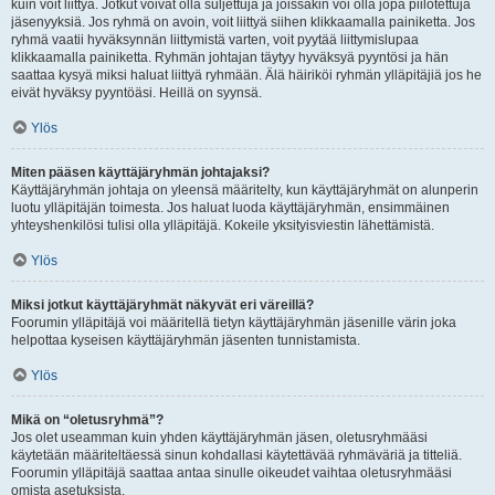
kuin voit liittyä. Jotkut voivat olla suljettuja ja joissakin voi olla jopa piilotettuja
jäsenyyksiä. Jos ryhmä on avoin, voit liittyä siihen klikkaamalla painiketta. Jos
ryhmä vaatii hyväksynnän liittymistä varten, voit pyytää liittymislupaa
klikkaamalla painiketta. Ryhmän johtajan täytyy hyväksyä pyyntösi ja hän
saattaa kysyä miksi haluat liittyä ryhmään. Älä häiriköi ryhmän ylläpitäjiä jos he
eivät hyväksy pyyntöäsi. Heillä on syynsä.
Ylös
Miten pääsen käyttäjäryhmän johtajaksi?
Käyttäjäryhmän johtaja on yleensä määritelty, kun käyttäjäryhmät on alunperin
luotu ylläpitäjän toimesta. Jos haluat luoda käyttäjäryhmän, ensimmäinen
yhteyshenkilösi tulisi olla ylläpitäjä. Kokeile yksityisviestin lähettämistä.
Ylös
Miksi jotkut käyttäjäryhmät näkyvät eri väreillä?
Foorumin ylläpitäjä voi määritellä tietyn käyttäjäryhmän jäsenille värin joka
helpottaa kyseisen käyttäjäryhmän jäsenten tunnistamista.
Ylös
Mikä on “oletusryhmä”?
Jos olet useamman kuin yhden käyttäjäryhmän jäsen, oletusryhmääsi
käytetään määriteltäessä sinun kohdallasi käytettävää ryhmäväriä ja titteliä.
Foorumin ylläpitäjä saattaa antaa sinulle oikeudet vaihtaa oletusryhmääsi
omista asetuksista.