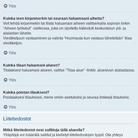
Ylös
Kuinka teen kirjanmerkin tai seuraan haluamaani aihetta?
Voit tehdä kirjanmekin tai tilata haluamasi aiheen valitsemalla sopivan linkin
“Aiheen työkalut” -valikossa, joka on sijoitettu kätevästi keskustelun ylä- ja
alalaidan lähelle.
Viestiketjuun vastaaminen ja valinta “Huomauta kun vastaus lähetetään” tilaa
viestiketjun.
Ylös
Kuinka tilaan haluamani alueen?
Tilataksesi haluamasi alueen, valitse “Tilaa alue” -linkki, aluesivun alalaidassa.
Ylös
Kuinka poistan tilaukseni?
Poistaaksesi tilauksiasi, mene omiin asetuksiisi ja seuraa linkkejä tilauksiisi.
Ylös
Liitetiedostot
Mitkä liitetiedostot ovat sallittuja tällä alueella?
Ylläpitäjä voi määrätä sallitut ja kielletyt liitetiedostojen tyypit. Ota yhteys