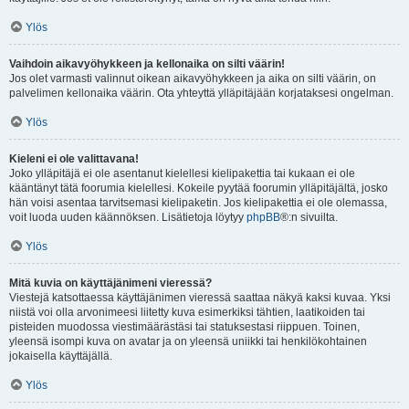
Ylös
Vaihdoin aikavyöhykkeen ja kellonaika on silti väärin!
Jos olet varmasti valinnut oikean aikavyöhykkeen ja aika on silti väärin, on
palvelimen kellonaika väärin. Ota yhteyttä ylläpitäjään korjataksesi ongelman.
Ylös
Kieleni ei ole valittavana!
Joko ylläpitäjä ei ole asentanut kielellesi kielipakettia tai kukaan ei ole
kääntänyt tätä foorumia kielellesi. Kokeile pyytää foorumin ylläpitäjältä, josko
hän voisi asentaa tarvitsemasi kielipaketin. Jos kielipakettia ei ole olemassa,
voit luoda uuden käännöksen. Lisätietoja löytyy
phpBB
®:n sivuilta.
Ylös
Mitä kuvia on käyttäjänimeni vieressä?
Viestejä katsottaessa käyttäjänimen vieressä saattaa näkyä kaksi kuvaa. Yksi
niistä voi olla arvonimeesi liitetty kuva esimerkiksi tähtien, laatikoiden tai
pisteiden muodossa viestimäärästäsi tai statuksestasi riippuen. Toinen,
yleensä isompi kuva on avatar ja on yleensä uniikki tai henkilökohtainen
jokaisella käyttäjällä.
Ylös