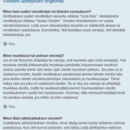
Viestien lähetyksen ongelmat
Miten luon uuden viestiketjun tai lähetän vastauksen?
Aloittaaksesi uuden viestiketjun alueella, klikkaa "Uusi Aihe". Vastataksesi
viestiketjuun klikkaa "Vastaa Viestiin". Viestien kirjoittaminen voi vaatia
rekisteröitymisen. Lista sinun oikeuksistasi alueella on nähtävillä alueen ja
viestiketjun alalaidassa. Esimerkiksi: Voit kirjoittaa uusia viestejä, Voit lähettää
liitetiedostoja, jne.
Ylös
Miten muokkaan tai poistan viestejä?
Jos et ole foorumin ylläpitäjä tai valvoja, voit muokata vain omia viestejäsi. Voit
muokata viestiä klikkaamalla muokkaa-painiketta haluamassasi viestissä.
Joskus painike toimii vain tietyn ajan viestin luomisen jälkeen. Jos joku on jo
vastannut viestiin, löydät viestiketjuun palatessasi pienen tekstin viestisi alla,
joka kertoo viestin muokkauskertojen lukumäärän ja muokkausajan. Tämä
näkyy vain jos joku on vastannut viestiin. Se ei näy, jos valvoja tai ylläpitäjä
muokkaa viestiä, mutta he saattavat jättää pienen huomautuksen viestin
muokkaamisen syistä niin halutessaan. Huomaa, että normaalit käyttäjät eivät
voi poistaa viestejä, jos niihin on joku vastannut.
Ylös
Miten liitän allekirjoituksen viestiini?
Lisätäksesi allekirjoituksen viestiisi, sinun täytyy ensin luoda sellainen omissa
asetuksissa. Kun olet luonut sellaisen, voit valita
Lisää allekirjoitus
-valinnan