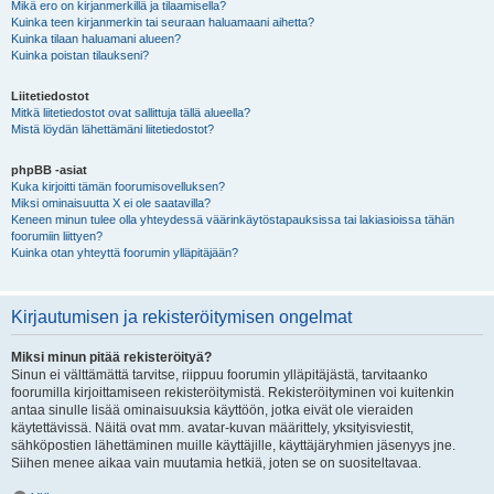
Mikä ero on kirjanmerkillä ja tilaamisella?
Kuinka teen kirjanmerkin tai seuraan haluamaani aihetta?
Kuinka tilaan haluamani alueen?
Kuinka poistan tilaukseni?
Liitetiedostot
Mitkä liitetiedostot ovat sallittuja tällä alueella?
Mistä löydän lähettämäni liitetiedostot?
phpBB -asiat
Kuka kirjoitti tämän foorumisovelluksen?
Miksi ominaisuutta X ei ole saatavilla?
Keneen minun tulee olla yhteydessä väärinkäytöstapauksissa tai lakiasioissa tähän
foorumiin liittyen?
Kuinka otan yhteyttä foorumin ylläpitäjään?
Kirjautumisen ja rekisteröitymisen ongelmat
Miksi minun pitää rekisteröityä?
Sinun ei välttämättä tarvitse, riippuu foorumin ylläpitäjästä, tarvitaanko
foorumilla kirjoittamiseen rekisteröitymistä. Rekisteröityminen voi kuitenkin
antaa sinulle lisää ominaisuuksia käyttöön, jotka eivät ole vieraiden
käytettävissä. Näitä ovat mm. avatar-kuvan määrittely, yksityisviestit,
sähköpostien lähettäminen muille käyttäjille, käyttäjäryhmien jäsenyys jne.
Siihen menee aikaa vain muutamia hetkiä, joten se on suositeltavaa.