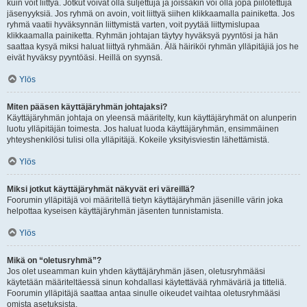
kuin voit liittyä. Jotkut voivat olla suljettuja ja joissakin voi olla jopa piilotettuja
jäsenyyksiä. Jos ryhmä on avoin, voit liittyä siihen klikkaamalla painiketta. Jos
ryhmä vaatii hyväksynnän liittymistä varten, voit pyytää liittymislupaa
klikkaamalla painiketta. Ryhmän johtajan täytyy hyväksyä pyyntösi ja hän
saattaa kysyä miksi haluat liittyä ryhmään. Älä häiriköi ryhmän ylläpitäjiä jos he
eivät hyväksy pyyntöäsi. Heillä on syynsä.
Ylös
Miten pääsen käyttäjäryhmän johtajaksi?
Käyttäjäryhmän johtaja on yleensä määritelty, kun käyttäjäryhmät on alunperin
luotu ylläpitäjän toimesta. Jos haluat luoda käyttäjäryhmän, ensimmäinen
yhteyshenkilösi tulisi olla ylläpitäjä. Kokeile yksityisviestin lähettämistä.
Ylös
Miksi jotkut käyttäjäryhmät näkyvät eri väreillä?
Foorumin ylläpitäjä voi määritellä tietyn käyttäjäryhmän jäsenille värin joka
helpottaa kyseisen käyttäjäryhmän jäsenten tunnistamista.
Ylös
Mikä on “oletusryhmä”?
Jos olet useamman kuin yhden käyttäjäryhmän jäsen, oletusryhmääsi
käytetään määriteltäessä sinun kohdallasi käytettävää ryhmäväriä ja titteliä.
Foorumin ylläpitäjä saattaa antaa sinulle oikeudet vaihtaa oletusryhmääsi
omista asetuksista.