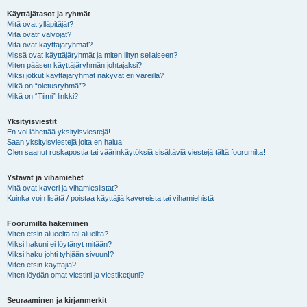
Käyttäjätasot ja ryhmät
Mitä ovat ylläpitäjät?
Mitä ovatr valvojat?
Mitä ovat käyttäjäryhmät?
Missä ovat käyttäjäryhmät ja miten liityn sellaiseen?
Miten pääsen käyttäjäryhmän johtajaksi?
Miksi jotkut käyttäjäryhmät näkyvät eri väreillä?
Mikä on “oletusryhmä”?
Mikä on “Tiimi” linkki?
Yksityisviestit
En voi lähettää yksityisviestejä!
Saan yksityisviestejä joita en halua!
Olen saanut roskapostia tai väärinkäytöksiä sisältäviä viestejä tältä foorumilta!
Ystävät ja vihamiehet
Mitä ovat kaveri ja vihamieslistat?
Kuinka voin lisätä / poistaa käyttäjiä kavereista tai vihamiehistä
Foorumilta hakeminen
Miten etsin alueelta tai alueilta?
Miksi hakuni ei löytänyt mitään?
Miksi haku johti tyhjään sivuun!?
Miten etsin käyttäjiä?
Miten löydän omat viestini ja viestiketjuni?
Seuraaminen ja kirjanmerkit