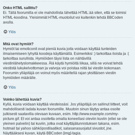
Onko HTML sallittu?
Ei. Tällä foorumilla ei ole mahdollista lähettää HTML:ää siten, että se toimisi
HTML-koodina. Yleisimmät HTML-muotoilut voi kuitenkin tehdä BBCoden
avulla.
Ylös
Mitä ovat hymiöt?
Hymiöt tai emoticonit ovat pieniä kuvia joita voidaan käyttää tunteiden
ilmaisemiseen lyhyitä koodeja käyttämällä. Esimerkiksi :) tarkoittaa iloista ja :(
tarkoittaa surullista. Hymiöiden täysi lista on nähtävillä
viestinlähetyslomakkeessa. Älä käytä hymiöitä liikaa, sillä ne voivat tehdä
viestistä lukukelvottoman ja valvoja voi poistaa niitä tai viestin kokonaan.
Foorumin ylläpitäjä on voinut myös määritellä rajan yksittäisen viestin
hymiöiden määrälle.
Ylös
Voinko lähettää kuvia?
Kyllä, kuvia voidaan käyttää viesteissäsi. Jos ylläpitäjä on sallinut liitteet, voit
mahdollisesti ladata kuvan foorumille. Muutoin sinun täytyy antaa osoite
julkisesti saatavilla olevaan kuvaan, esim. http://www.example.com/my-
picture.gif. Et voi antaa osoitetta omalla koneellasi oleviin kuviin (ellei se ole
yleinen palvelin) tai kuviin, jotka ovat käyttäjätunnistuksen takana, esim.
hotmail tai yahoo sähköpostilaatikot, salasanasuojatut sivustot, jne.
Näyttääksesi kuvan, käytä BBCoden [img]-tagia.