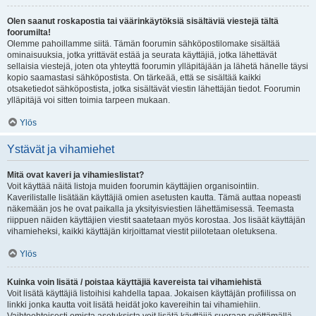
Olen saanut roskapostia tai väärinkäytöksiä sisältäviä viestejä tältä
foorumilta!
Olemme pahoillamme siitä. Tämän foorumin sähköpostilomake sisältää
ominaisuuksia, jotka yrittävät estää ja seurata käyttäjiä, jotka lähettävät
sellaisia viestejä, joten ota yhteyttä foorumin ylläpitäjään ja lähetä hänelle täysi
kopio saamastasi sähköpostista. On tärkeää, että se sisältää kaikki
otsaketiedot sähköpostista, jotka sisältävät viestin lähettäjän tiedot. Foorumin
ylläpitäjä voi sitten toimia tarpeen mukaan.
Ylös
Ystävät ja vihamiehet
Mitä ovat kaveri ja vihamieslistat?
Voit käyttää näitä listoja muiden foorumin käyttäjien organisointiin.
Kaverilistalle lisätään käyttäjiä omien asetusten kautta. Tämä auttaa nopeasti
näkemään jos he ovat paikalla ja yksityisviestien lähettämisessä. Teemasta
riippuen näiden käyttäjien viestit saatetaan myös korostaa. Jos lisäät käyttäjän
vihamieheksi, kaikki käyttäjän kirjoittamat viestit piilotetaan oletuksena.
Ylös
Kuinka voin lisätä / poistaa käyttäjiä kavereista tai vihamiehistä
Voit lisätä käyttäjiä listoihisi kahdella tapaa. Jokaisen käyttäjän profiilissa on
linkki jonka kautta voit lisätä heidät joko kavereihin tai vihamiehiin.