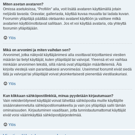
Miten asetan avataren?
Omissa asetuksissa, “Profiilin” alla, voit lisätä avataren käyttämällä jotain
neljästä tavasta: Gravatar, galleriasta, käyttää kuvaa muualta tai ladata kuvan.
Foorumin ylläpitäjä päättää otetaanko avataret käyttöön ja valitsee mitkä
avatarien käyttöönottotavat sallitaan. Jos et voi käyttää avataria, ota yhteyttä
foorumin ylläpitäjään.
Ylös
Mikä on arvonimi ja miten vaihdan sen?
Arvonimet, jotka näkyvät käyttäjänimesi alla osoittavat kirjoittamiesi viestien
määrän tai tietyt käyttäjät, kuten ylläpitäjät tai valvojat. Yleensä et voi vaihtaa
minkään arvonimen tekstiä, sillä nämä ovat ylläpitäjän määrittelemiä. Älä
kirjoita viestejä vain parantaaksesi arvonimeäsi. Useimmat foorumit eivät siedä
tätä ja valvojat tai ylläpitäjät voivat yksinkertaisesti pienentää viestilaskuriasi.
Ylös
Kun klikkaan sähköpostilinkkiä, minua pyydetään kirjautumaan?
Vain rekisteröityneet käyttäjät voivat lähettää sähköpostia muille käyttäjille
sisäänrakennetulla sähköpostilomakkeella ja vain jos ylläpitäjä sallii tämän
ominaisuuden. Kirjautuminen vaaditaan, jotta tunnistautumattomat käyttäjät
eivät voisi väärinkäyttää sähköpostijärjestelmää.
Ylös