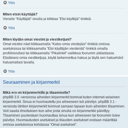
Ylös
Miten etsin käyttäjiä?
Vieraile “Käyttäjät”-sivulla ja klikkaa “Etsi käyttäjä”-linkkiä.
Ylös
Miten löydän omat viestini ja viestiketjuni?
Omat viestisi näet klikkaamalla “Katso omia viestejäsi”-linkkiä omissa
asetuksissa tai klikkaamalla “Etsi käyttäjän viesteistä”-linkkiä omalla
profiilisivullasi tai klikkaamalla “Pikalinkit”-valikkoa foorumin ylälaidassa.
Etsiäksesi omia viestiketjuja, käytä tarkennettua hakua ja täytä sen hakuehdot
haluamallasi tavalla.
Ylös
Seuraaminen ja kirjanmerkit
Mikä ero on kirjanmerkillä ja tilaamisella?
phpBB 3.0 -versiossa aiheiden kirjanmerkit toimivat kuten internet-selaimen
kirjanmerkit. Sinua ei huomautettu jos aiheeseen tuli päivitys. phpBB 3.1 -
versiosta lähtien kirjanmerkit toimivat samaan tapaan kuin aiheiden tilaaminen.
Voit saada ilmoituksen kun aihe josta sinulla on kirjanmerkki päivittyy.
Tilaaminen puolestaan huomauttaa sinua kun aiheeseen tai foorumiin tulee
päivitys. Huomautusten asetukset ja tilausten asetukset voidaan määrittää
omissa asetuksissa kohdassa “Omat asetukset”.