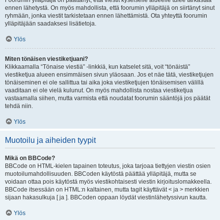
Foorumin ylläpitäjä on päättänyt, että viestit kyseiselle alueelle tulee tarkastaa
ennen lähetystä. On myös mahdollista, että foorumin ylläpitäjä on siirtänyt sinut
ryhmään, jonka viestit tarkistetaan ennen lähettämistä. Ota yhteyttä foorumin
ylläpitäjään saadaksesi lisätietoja.
Ylös
Miten tönäisen viestiketjuani?
Klikkaamalla “Tönaise viestiä” -linkkiä, kun katselet sitä, voit “tönäistä”
viestiketjua alueen ensimmäisen sivun yläosaan. Jos et näe tätä, viestiketjujen
tönäiseminen ei ole sallittua tai aika joka viestiketjujen tönäisemisen välillä
vaaditaan ei ole vielä kulunut. On myös mahdollista nostaa viestiketjua
vastaamalla siihen, mutta varmista että noudatat foorumin sääntöjä jos päätät
tehdä niin.
Ylös
Muotoilu ja aiheiden tyypit
Mikä on BBCode?
BBCode on HTML-kielen tapainen toteutus, joka tarjoaa tiettyjen viestin osien
muotoilumahdollisuuden. BBCoden käytöstä päättää ylläpitäjä, mutta se
voidaan ottaa pois käytöstä myös viestikohtaisesti viestin kirjoituslomakkeella.
BBCode itsessään on HTML:n kaltainen, mutta tagit käyttävät < ja > merkkien
sijaan hakasulkuja [ ja ]. BBCoden oppaan löydät viestinlähetyssivun kautta.
Ylös