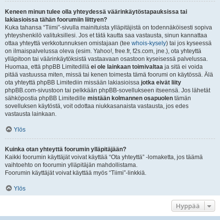
Keneen minun tulee olla yhteydessä väärinkäytöstapauksissa tai
lakiasioissa tähän foorumiin liittyen?
Kuka tahansa “Tiimi”-sivulla mainituista ylläpitäjistä on todennäköisesti sopiva
yhteyshenkilö valituksillesi. Jos et tätä kautta saa vastausta, sinun kannattaa
ottaa yhteyttä verkkotunnuksen omistajaan (tee
whois-kysely
) tai jos kyseessä
on ilmaispalvelussa oleva (esim. Yahoo!, free.fr, f2s.com, jne.), ota yhteyttä
ylläpitoon tai väärinkäytöksistä vastaavaan osastoon kyseisessä palvelussa.
Huomaa, että phpBB Limitedillä
ei ole lainkaan toimivaltaa
ja sitä ei voida
pitää vastuussa miten, missä tai kenen toimesta tämä foorumi on käytössä. Älä
ota yhteyttä phpBB Limitediin missään lakiasioissa
jotka eivät liity
phpBB.com-sivustoon tai pelkkään phpBB-sovellukseen itseensä. Jos lähetät
sähköpostia phpBB Limitedille
mistään kolmannen osapuolen
tämän
sovelluksen käytöstä, voit odottaa niukkasanaista vastausta, jos edes
vastausta lainkaan.
Ylös
Kuinka otan yhteyttä foorumin ylläpitäjään?
Kaikki foorumin käyttäjät voivat käyttää “Ota yhteyttä” -lomaketta, jos täämä
vaihtoehto on foorumin ylläpitäjän mahdollistama.
Foorumin käyttäjät voivat käyttää myös “Tiimi”-linkkiä.
Ylös
Hyppää