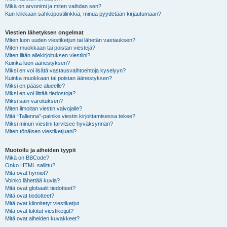
Mikä on arvonimi ja miten vaihdan sen?
Kun klikkaan sähköpostilinkkiä, minua pyydetään kirjautumaan?
Viestien lähetyksen ongelmat
Miten luon uuden viestiketjun tai lähetän vastauksen?
Miten muokkaan tai poistan viestejä?
Miten liitän allekirjoituksen viestiini?
Kuinka luon äänestyksen?
Miksi en voi lisätä vastausvaihtoehtoja kyselyyn?
Kuinka muokkaan tai poistan äänestyksen?
Miksi en pääse alueelle?
Miksi en voi liittää tiedostoja?
Miksi sain varoituksen?
Miten ilmoitan viestin valvojalle?
Mitä “Tallenna”-painike viestin kirjoittamisessa tekee?
Miksi minun viestini tarvitsee hyväksynnän?
Miten tönäisen viestiketjuani?
Muotoilu ja aiheiden tyypit
Mikä on BBCode?
Onko HTML sallittu?
Mitä ovat hymiöt?
Voinko lähettää kuvia?
Mitä ovat globaalit tiedotteet?
Mitä ovat tiedotteet?
Mitä ovat kiinnitetyt viestiketjut
Mitä ovat lukitut viestiketjut?
Mitä ovat aiheiden kuvakkeet?