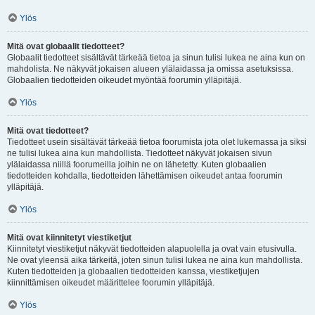
Ylös
Mitä ovat globaalit tiedotteet?
Globaalit tiedotteet sisältävät tärkeää tietoa ja sinun tulisi lukea ne aina kun on
mahdolista. Ne näkyvät jokaisen alueen ylälaidassa ja omissa asetuksissa.
Globaalien tiedotteiden oikeudet myöntää foorumin ylläpitäjä.
Ylös
Mitä ovat tiedotteet?
Tiedotteet usein sisältävät tärkeää tietoa foorumista jota olet lukemassa ja siksi
ne tulisi lukea aina kun mahdollista. Tiedotteet näkyvät jokaisen sivun
ylälaidassa niillä foorumeilla joihin ne on lähetetty. Kuten globaalien
tiedotteiden kohdalla, tiedotteiden lähettämisen oikeudet antaa foorumin
ylläpitäjä.
Ylös
Mitä ovat kiinnitetyt viestiketjut
Kiinnitetyt viestiketjut näkyvät tiedotteiden alapuolella ja ovat vain etusivulla.
Ne ovat yleensä aika tärkeitä, joten sinun tulisi lukea ne aina kun mahdollista.
Kuten tiedotteiden ja globaalien tiedotteiden kanssa, viestiketjujen
kiinnittämisen oikeudet määrittelee foorumin ylläpitäjä.
Ylös