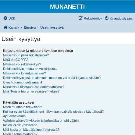
MUNANETTI
UKK
Rekisteröidy
Kirjaudu sisään
Kanala
Etusivu
Usein kysyttyä
Usein kysyttyä
Kirjautumisen ja rekisteröitymisen ongelmat
Miksi minun pitää rekisteröityä?
Mikä on COPPA?
Miksi en voi rekisteröityä?
Rekisteröidyin, mutta en voi kirjautua!
Miksi en voi kirjautua sisään?
Rekisteröidyin joskus aiemmin, mutta en voi enää kirjautua sisään?!
Olen hukannut salasanani!
Miksi minut kirjataan ulos automaattisesti?
Mitä “Poista foorumin evästeet” tekee?
Käyttäjän asetukset
Miten muutan asetuksiani?
Kuinka estän käyttäjänimeni näkymisen paikalla olevissa käyttäjissä?
Ajat ovat väärin!
Vaihdoin aikavyöhykkeen ja kellonaika on silti väärin!
Kieleni ei ole valittavana!
Mitä kuvia on käyttäjänimeni vieressä?
Miten asetan avataren?