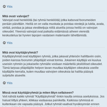
Ylös
Mitä ovatr valvojat?
Valvojat ovat henkilöitä (tai ryhmä henkilöitä) jotka katsovat foorumeiden
perään päivittäin. Heillä on on valta muokata ja poistaa viestejä ja lukita, avata,
siirtää, poistaa ja jakaa viestiketjuja niillä alueilla joissa heillä on valvojan
oikeudet. Yleensä valvojat ovat paikalla estämässä aiheen vierestä
keskustelua tai hyvien tapojen vastaisen materiaalin lähettämistä.
Ylös
Mitä ovat käyttäjäryhmät?
Käyttäjäryhmät ovat käyttäjien ryhmiä, jotka jakavat yhteisön hallittaviin osiin,
joiden kanssa foorumin ylläpitäjät voivat toimia. Jokainen käyttäjä voi kuulua
useisiin ryhmiin ja jokaiselle ryhmälle voidaan määritellä yksilölliset oikeudet.
Tämä tarjoaa ylläpitäjille helpon tavan muuttaa käyttäjien oikeuksia useille
käyttäjille kerralla, kuten muuttaa valvojien oikeuksia tai hallita pääsyä
suljetulle alueelle.
Ylös
Missä ovat käyttäjäryhmät ja miten liityn sellaiseen?
Voit nähdä kaikki ryhmät “Käyttäjäryhmät”-linkin kautta omissa asetuksissa. Jos
haluat liittyä yhteen, klikkaa vastaavaa painiketta. Kaikissa ryhmissä ei
kuitenkaan ole vapaata pääsyä. Jotkut ryhmät vaativat hyväksynnän ennen