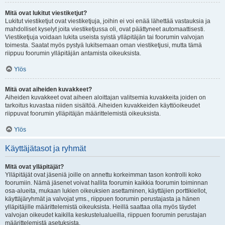
Mitä ovat lukitut viestiketjut?
Lukitut viestiketjut ovat viestiketjuja, joihin ei voi enää lähettää vastauksia ja
mahdolliset kyselyt joita viestiketjussa oli, ovat päättyneet automaattisesti.
Viestiketjuja voidaan lukita useista syistä ylläpitäjän tai foorumin valvojan
toimesta. Saatat myös pystyä lukitsemaan oman viestiketjusi, mutta tämä
riippuu foorumin ylläpitäjän antamista oikeuksista.
Ylös
Mitä ovat aiheiden kuvakkeet?
Aiheiden kuvakkeet ovat aiheen aloittajan valitsemia kuvakkeita joiden on
tarkoitus kuvastaa niiden sisältöä. Aiheiden kuvakkeiden käyttöoikeudet
riippuvat foorumin ylläpitäjän määrittelemistä oikeuksista.
Ylös
Käyttäjätasot ja ryhmät
Mitä ovat ylläpitäjät?
Ylläpitäjät ovat jäseniä joille on annettu korkeimman tason kontrolli koko
foorumiin. Nämä jäsenet voivat hallita foorumin kaikkia foorumin toiminnan
osa-alueita, mukaan lukien oikeuksien asettaminen, käyttäjien porttikiellot,
käyttäjäryhmät ja valvojat yms., riippuen foorumin perustajasta ja hänen
ylläpitäjille määrittelemistä oikeuksista. Heillä saattaa olla myös täydet
valvojan oikeudet kaikilla keskustelualueilla, riippuen foorumin perustajan
määrittelemistä asetuksista.