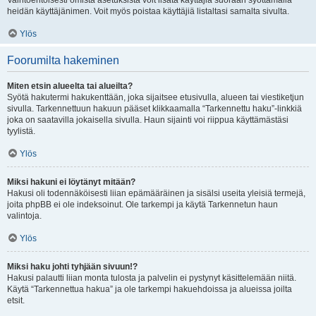
Vaihtoehtoisesti omista asetuksista voit lisätä käyttäjiä suoraan syöttämällä
heidän käyttäjänimen. Voit myös poistaa käyttäjiä listaltasi samalta sivulta.
Ylös
Foorumilta hakeminen
Miten etsin alueelta tai alueilta?
Syötä hakutermi hakukenttään, joka sijaitsee etusivulla, alueen tai viestiketjun
sivulla. Tarkennettuun hakuun pääset klikkaamalla “Tarkennettu haku”-linkkiä
joka on saatavilla jokaisella sivulla. Haun sijainti voi riippua käyttämästäsi
tyylistä.
Ylös
Miksi hakuni ei löytänyt mitään?
Hakusi oli todennäköisesti liian epämääräinen ja sisälsi useita yleisiä termejä,
joita phpBB ei ole indeksoinut. Ole tarkempi ja käytä Tarkennetun haun
valintoja.
Ylös
Miksi haku johti tyhjään sivuun!?
Hakusi palautti liian monta tulosta ja palvelin ei pystynyt käsittelemään niitä.
Käytä “Tarkennettua hakua” ja ole tarkempi hakuehdoissa ja alueissa joilta
etsit.