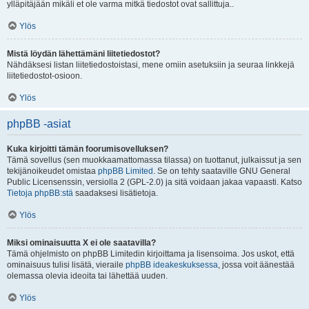
ylläpitäjään mikäli et ole varma mitkä tiedostot ovat sallittuja..
Ylös
Mistä löydän lähettämäni liitetiedostot?
Nähdäksesi listan liitetiedostoistasi, mene omiin asetuksiin ja seuraa linkkejä
liitetiedostot-osioon.
Ylös
phpBB -asiat
Kuka kirjoitti tämän foorumisovelluksen?
Tämä sovellus (sen muokkaamattomassa tilassa) on tuottanut, julkaissut ja sen
tekijänoikeudet omistaa
phpBB Limited
. Se on tehty saataville GNU General
Public Licensenssin, versiolla 2 (GPL-2.0) ja sitä voidaan jakaa vapaasti. Katso
Tietoja phpBB:stä
saadaksesi lisätietoja.
Ylös
Miksi ominaisuutta X ei ole saatavilla?
Tämä ohjelmisto on phpBB Limitedin kirjoittama ja lisensoima. Jos uskot, että
ominaisuus tulisi lisätä, vieraile
phpBB ideakeskuksessa
, jossa voit äänestää
olemassa olevia ideoita tai lähettää uuden.
Ylös