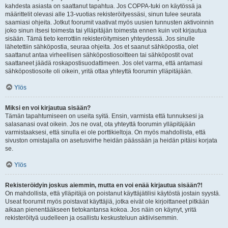
kahdesta asiasta on saattanut tapahtua. Jos COPPA-tuki on käytössä ja
määrittelit olevasi alle 13-vuotias rekisteröityessäsi, sinun tulee seurata
saamiasi ohjeita. Jotkut foorumit vaativat myös uusien tunnusten aktivoinnin
joko sinun itsesi toimesta tai ylläpitäjän toimesta ennen kuin voit kirjautua
sisään. Tämä tieto kerrottiin rekisteröitymisen yhteydessä. Jos sinulle
lähetettiin sähköpostia, seuraa ohjeita. Jos et saanut sähköpostia, olet
saattanut antaa virheellisen sähköpostiosoitteen tai sähköpostit ovat
saattaneet jäädä roskapostisuodattimeen. Jos olet varma, että antamasi
sähköpostiosoite oli oikein, yritä ottaa yhteyttä foorumin ylläpitäjään.
Ylös
Miksi en voi kirjautua sisään?
Tämän tapahtumiseen on useita syitä. Ensin, varmista että tunnuksesi ja
salasanasi ovat oikein. Jos ne ovat, ota yhteyttä foorumin ylläpitäjään
varmistaaksesi, että sinulla ei ole porttikieltoja. On myös mahdollista, että
sivuston omistajalla on asetusvirhe heidän päässään ja heidän pitäisi korjata
se.
Ylös
Rekisteröidyin joskus aiemmin, mutta en voi enää kirjautua sisään?!
On mahdollista, että ylläpitäjä on poistanut käyttäjätilisi käytöstä jostain syystä.
Useat foorumit myös poistavat käyttäjiä, jotka eivät ole kirjoittaneet pitkään
aikaan pienentääkseen tietokantansa kokoa. Jos näin on käynyt, yritä
rekisteröityä uudelleen ja osallistu keskusteluun aktiivisemmin.