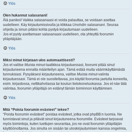
Ylös
Olen hukannut salasanani!
Älä panikoi! Vaikka salasanaasi ei voida palauttaa, se voidaan asettaa
uudelleen. Käy kirjautumissivulla ja klikkaa
Unohdin salasanani
. Seuraa
ohjeita ja sinun pitäisi kohta pystyä kirjautumaan uudelleen.
Jos et pysty asettamaan salasanaasi uudelleen, ota yhteyttä foorumin
ylläpitäjään.
Ylös
Miksi minut kirjataan ulos automaattisesti?
Jos et valitse
Muista minut
-laatikkoa kirjautuessasi, foorumi pitää sinut
kirjautuneena ennalta määritellyn ajan. Tämä estää muita väärinkäyttämästä
tunnuksiasi. Pysyäksesi kirjautuneena, valitse
Muista minut
-valinta
kirjautuessasi. Tämä ei ole suositeltavaa, jos käytät foorumia jaetulta koneelta,
esim. kirjastossa, nettikahvilassa tai koulun tietokoneluokassa. Jos et näe tätä
valintaa, foorumin ylläpitäjä on estänyt tämän toiminnon käyttämisen.
Ylös
Mitä “Poista foorumin evästeet” tekee?
“Poista foorumin evästeet” poistaa evästeet, jotka ovat phpBB:n luomia. Ne
tunnistavat sinut ja pitävät sinut kirjautuneena foorumille. Evästeet tarjoavat
myös toimintoja, kuten luettujen seurantaa, jos ne ovat foorumin ylläpitäjän
käyttöönottamia. Jos sinulla on sisään tai uloskirjautumisen kanssa ongelmia,