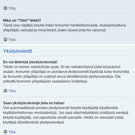
Ylös
Mikä on “Tiimi” linkki?
Tämä sivu näyttää sinulle listan foorumin henkilökunnasta, mukaanluettuna
ylläpitäjät, valvojat ja muut tiedot, kuten alueet joita he valvovat.
Ylös
Yksityisviestit
En voi lähettää yksityisviestejä!
Tähän on kolme mahdollista syytä. Et ole rekisteröitynyt ja/tai kirjautunut
sisään, foorumin ylläpitäjä on poistanut yksityisviestit käytöstä koko foorumilta
tai foorumin ylläpitäjä on estänyt sinua lähettämästä yksityisviestejä. Ota
yhteyttä foorumin ylläpitäjään saadaksesi lisätietoja.
Ylös
Saan yksityisviestejä joita en halua!
Voit automaattisesti poistaa yksityisviestit tietyltä käyttäjältä käyttämällä
käyttäjänhallinnan viestisääntöjä. Jos saat väärinkäytöksiä sisältäviä viestejä
tietyltä käyttäjältä, voit raportoida viestit valvojille. Heillä on oikeudet estää
käyttäjiä lähettämästä yksityisviestejä.
Ylös