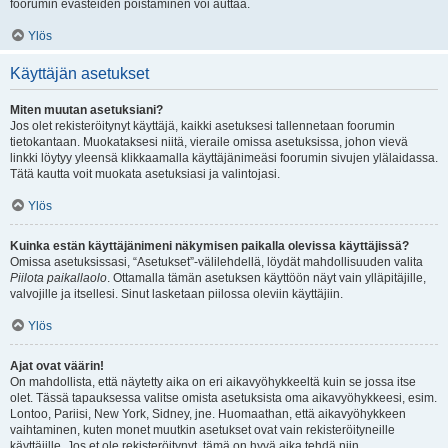
foorumin evästeiden poistaminen voi auttaa.
Ylös
Käyttäjän asetukset
Miten muutan asetuksiani?
Jos olet rekisteröitynyt käyttäjä, kaikki asetuksesi tallennetaan foorumin
tietokantaan. Muokataksesi niitä, vieraile omissa asetuksissa, johon vievä
linkki löytyy yleensä klikkaamalla käyttäjänimeäsi foorumin sivujen ylälaidassa.
Tätä kautta voit muokata asetuksiasi ja valintojasi.
Ylös
Kuinka estän käyttäjänimeni näkymisen paikalla olevissa käyttäjissä?
Omissa asetuksissasi, “Asetukset”-välilehdellä, löydät mahdollisuuden valita
Piilota paikallaolo
. Ottamalla tämän asetuksen käyttöön näyt vain ylläpitäjille,
valvojille ja itsellesi. Sinut lasketaan piilossa oleviin käyttäjiin.
Ylös
Ajat ovat väärin!
On mahdollista, että näytetty aika on eri aikavyöhykkeeltä kuin se jossa itse
olet. Tässä tapauksessa valitse omista asetuksista oma aikavyöhykkeesi, esim.
Lontoo, Pariisi, New York, Sidney, jne. Huomaathan, että aikavyöhykkeen
vaihtaminen, kuten monet muutkin asetukset ovat vain rekisteröityneille
käyttäjille. Jos et ole rekisteröitynyt, tämä on hyvä aika tehdä niin.