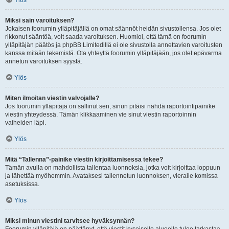
Ylös
Miksi sain varoituksen?
Jokaisen foorumin ylläpitäjällä on omat säännöt heidän sivustollensa. Jos olet
rikkonut sääntöä, voit saada varoituksen. Huomioi, että tämä on foorumin
ylläpitäjän päätös ja phpBB Limitedillä ei ole sivustolla annettavien varoitusten
kanssa mitään tekemistä. Ota yhteyttä foorumin ylläpitäjään, jos olet epävarma
annetun varoituksen syystä.
Ylös
Miten ilmoitan viestin valvojalle?
Jos foorumin ylläpitäjä on sallinut sen, sinun pitäisi nähdä raportointipainike
viestin yhteydessä. Tämän klikkaaminen vie sinut viestin raportoinnin
vaiheiden läpi.
Ylös
Mitä “Tallenna”-painike viestin kirjoittamisessa tekee?
Tämän avulla on mahdollista tallentaa luonnoksia, jotka voit kirjoittaa loppuun
ja lähettää myöhemmin. Avataksesi tallennetun luonnoksen, vieraile komissa
asetuksissa.
Ylös
Miksi minun viestini tarvitsee hyväksynnän?