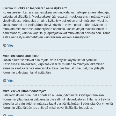
Kuinka muokkaan tai poistan äänestyksen?
Kuten viestien kanssa, äänestyksiä voi muokata vain alkuperäinen lähettäjä,
valvoja tai ylläpitäjä. Muokataksesi äänestystä, muokkaa ensimmäistä viestiä
viestiketjussa. Äänestys on aina kytketty viestiketjun ensimmäiseen viestiin.
Jos kukaan ei ole vielä äänestänyt, käyttäjät voivat poistaa äänestyksen tai
muokata mitä tahansa äänestyksen asetusta. Jos käyttäjät ovat kuitenkin jo
äänestäneet, vain valvojat tai ylläpitäjät voivat muokata tai poistaa sen. Tämä
estää äänestysvaihtoehtojen vaihtamisen kesken äänestyksen.
Ylös
Miksi en pääse alueelle?
Jotkin alueet saattavat olla rajattu vain tietyille käyttäjille tai ryhmille.
Katsoaksesi, lukeaksesi, kirjoittaaksesi tai muiden toimintojen tekeminen
alueella saattaa tarvita erikoisoikeuksia. Jos haluat oikeudet, ota yhteyttä
foorumin valvojaan tai ylläpitäjään.
Ylös
Miksi en voi liittää tiedostoja?
Liitetiedostojen oikeudet annetaan alueen, ryhmän tai käyttäjän mukaan.
Foorumin ylläpitäjä ei välttämättä ole sallinut liitetiedostojen liittämistä tietyllä
alueella tai vain tietyt ryhmät saattavat pystyä liittämään tiedostoja. Ota yhteyttä
foorumin ylläpitäjään jos et tiedä miksi et voi lisätä liitetiedostoja.