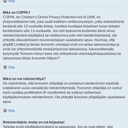
Ylös
Mikä on COPPA?
COPPA, tai Children’s Online Privacy Protection Act of 1998, on
yhdysvaltalainen laki, joka vaatii kaikkien verkkosivustojen, jotka mahdollisesti
keräävät alle 13-vuotiailta tietoja, hankkia huoltajan kirjallisen luvan tietojen
keräämiseen alle 13-vuotiaalta. Jos olet epävarma koskeeko tämä sinua
rekisteröityvänä käyttäjänä tai verkkosivua jolle olet rekisteröitymässä, ota
yhteyttä oikeudelliseen neuvonantajaan saadaksesi apua. Huomaa, että
phpBB Limited ja tämän foorumin omistajat eivät voi antaa lakineuvontaa ja
eivät ole yhteyshenkilöitä minkäänlaisissa lakiasioissa, lukuunottamatta
kysymystä “Keneen minun tulee olla yhteydessä väärinkäytöstapauksissa tai
lakiasioissa tähän foorumiin liittyen?”.
Ylös
Miksi en voi rekisteröityä?
On mahdollista, että foorumin ylläpitäjä on poistanut rekisteröinnin käytöstä
estääkseen uusia vierailijoita rekisteröitymästä. Foorumin ylläpitäjä on voinut
myös asettaa porttikiellon IP-osoitteellesi tai estänyt valitsemasi
käyttäjätunnuksen rekisteröinnin. Ota yhteyttä foorumin ylläpitäjään saadaksesi
apua.
Ylös
Rekisteröidyin, mutta en voi kirjautua!
Tarkista ensin käyttäjätunnuksesi ja salasanasi. Jos ne ovat oikein, yksi